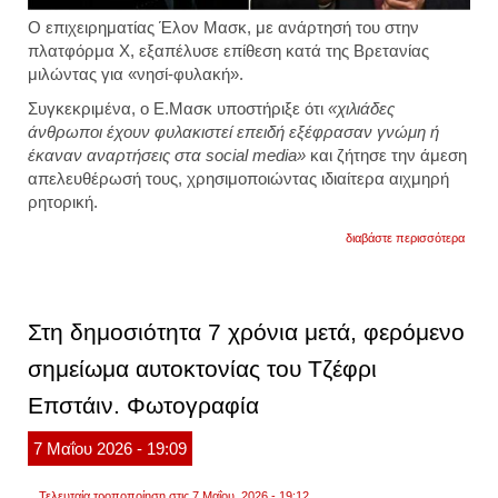
Ο επιχειρηματίας Έλον Μασκ, με ανάρτησή του στην
πλατφόρμα X, εξαπέλυσε επίθεση κατά της Βρετανίας
μιλώντας για «νησί-φυλακή».
Συγκεκριμένα, ο Ε.Μασκ υποστήριξε ότι
«χιλιάδες
άνθρωποι έχουν φυλακιστεί επειδή εξέφρασαν γνώμη ή
έκαναν αναρτήσεις στα social media»
και ζήτησε την άμεση
απελευθέρωσή τους, χρησιμοποιώντας ιδιαίτερα αιχμηρή
ρητορική.
για
διαβάστε περισσότερα
ο
έλον
μασκ
επιτέ
κατά
Στη δημοσιότητα 7 χρόνια μετά, φερόμενο
βρεταν
«έχει
σημείωμα αυτοκτονίας του Τζέφρι
μετατ
σε
Επστάιν. Φωτογραφία
νησί
–
φυλα
7
Μαΐου
2026
- 19:09
Τελευταία τροποποίηση στις 7 Μαΐου, 2026 - 19:12