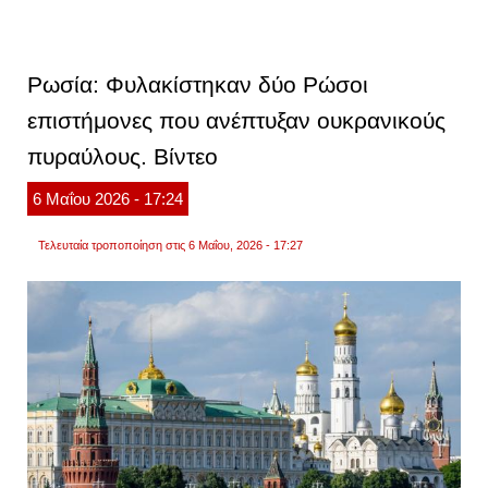
στη
δημοσ
7
χρόνι
μετά,
Ρωσία: Φυλακίστηκαν δύο Ρώσοι
φερόμ
σημεί
επιστήμονες που ανέπτυξαν ουκρανικούς
αυτοκ
του
πυραύλους. Βίντεο
τζέφρι
επστά
φωτογ
6
Μαΐου
2026
- 17:24
Τελευταία τροποποίηση στις 6 Μαΐου, 2026 - 17:27