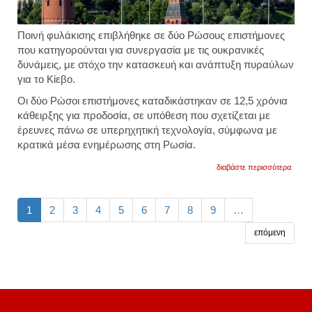
Ποινή φυλάκισης επιβλήθηκε σε δύο Ρώσους επιστήμονες
που κατηγορούνται για συνεργασία με τις ουκρανικές
δυνάμεις, με στόχο την κατασκευή και ανάπτυξη πυραύλων
για το Κίεβο.
Οι δύο Ρώσοι επιστήμονες καταδικάστηκαν σε 12,5 χρόνια
κάθειρξης για προδοσία, σε υπόθεση που σχετίζεται με
έρευνες πάνω σε υπερηχητική τεχνολογία, σύμφωνα με
κρατικά μέσα ενημέρωσης στη Ρωσία.
για
διαβάστε περισσότερα
ρωσία
φυλακ
δύο
ρώσοι
1
2
3
4
5
6
7
8
9
…
επιστ
που
επόμενη
ανέπτ
ουκρα
πυραύ
βίντεο