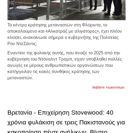
Το κέντρο κράτησης μεταναστών στη Φλόριντα, το
αποκαλούμενο και «Αλκατράζ με αλιγάτορες», έχει πλέον
κλείσει, ανακοίνωσε σήμερα ο κυβερνήτης της Πολιτείας
Ρον ΝτεΣάντις.
Εναντίον της φυλακής αυτής, που άνοιξε το 2025 από την
κυβέρνηση του Ντόναλντ Τραμπ, είχαν υποβληθεί πολλές
αγωγές εκ μέρους ανθρωπιστικών οργανώσεων που
κατήγγειλαν τις κακές συνθήκες κράτησης των
μεταναστών.
για
διαβάστε περισσότερα
ηπα:
ο
λόγος
που
κλείνε
Βρετανία - Επιχείρηση Stovewood: 40
η
διαβό
χρόνια φυλάκιση σε τρεις Πακιστανούς για
φυλα
που
κακοποίηση πέντε ανήλικων. Βίντεο
έγινε