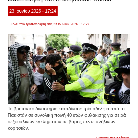
γνωσ
ως
23
Ιουνίου
2026
- 17:24
«αλκα
με
αλιγά
Τελευταία τροποποίηση στις 23 Ιουνίου, 2026 - 17:27
Το βρετανικό δικαστήριο καταδίκασε τρία αδέλφια από το
Πακιστάν σε συνολική ποινή 40 ετών φυλάκισης για σειρά
σεξουαλικών εγκλημάτων σε βάρος πέντε ανήλικων
κοριτσιών.
για
διαβάστε περισσότερα