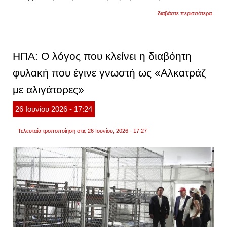
για
διαβάστε περισσότερα
σύμφ
με
τις
πληρο
στη
ΗΠΑ: Ο λόγος που κλείνει η διαβόητη
δικογ
περιλ
φυλακή που έγινε γνωστή ως «Αλκατράζ
καταγ
από
με αλιγάτορες»
τουλά
τέσσε
ανήλι
26
Ιουνίου
2026
- 17:24
αθλήτ
Τελευταία τροποποίηση στις 26 Ιουνίου, 2026 - 17:27