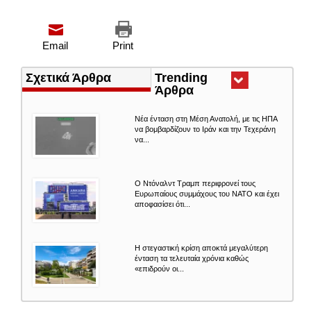
Email
Print
Σχετικά Άρθρα
Trending
Άρθρα
(ενεργή
καρτέλα)
Nέα ένταση στη Μέση Ανατολή, με τις ΗΠΑ
να βομβαρδίζουν το Ιράν και την Τεχεράνη
να...
Ο Ντόναλντ Τραμπ περιφρονεί τους
Ευρωπαίους συμμάχους του ΝΑΤΟ και έχει
αποφασίσει ότι...
Η στεγαστική κρίση αποκτά μεγαλύτερη
ένταση τα τελευταία χρόνια καθώς
«επιδρούν οι...