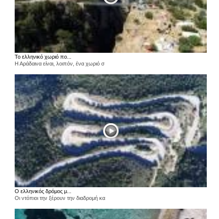
Το ελληνικό χωριό πο...
Η Αράδαινα είναι, λοιπόν, ένα χωριό σ
Ο ελληνικός δρόμος μ...
Οι ντόπιοι την ξέρουν την διαδρομή κα