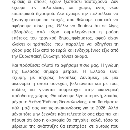
κρίσεις οι οποίες έχουν ξεσπάσει ταυτόχρονα. Δεν
έχουμε την πολυτέλεια, ως χώρα, ενός νέου
εσωτερικού διχασμού. Δεν έχουμε την πολυτέλεια να
ξαναγυρίσουμε σε εποχές που θέλουμε οριστικά να
αφήσουμε πίσω μας. Θέλω να θυμίσω ότι σε λίγες
εβδομάδες από τώρα συμπληρώνεται η μαύρη
επέτειος του τραγικού δημοψηφίσματος, αφού είχαν
κλείσει οι τράπεζες, που παραλίγο να οδηγήσει τη
χώρα μας έξω από το ευρώ και ενδεχομένως έξω από
την Ευρωπαϊκή Ένωση», τόνισε ακόμα.
Και πρόσθεσε: «Αυτά τα αφήσαμε πίσω μας. Η γνώμη
της Ελλάδας σήμερα μετράει. Η Ελλάδα είναι
ισχυρή, με ισχυρές Ένοπλες Δυνάμεις, με μια
οικονομία η οποία συνεχώς βελτιώνεται και με τους
πολίτες να γίνονται συμμέτοχοι στην οικονομική
πρόοδο της χώρας. Θα κάνουμε λίγο υπομονή, λοιπόν,
μέχρι τη Διεθνή Έκθεση Θεσσαλονίκης, που θα είμαστε
πάλι μαζί σας για τις ανακοινώσεις για το 2026. Αλλά
μέχρι τότε μην ξεχνάτε κάτι τελευταίο: σας είχα πει και
πέρυσι ότι όσο η οικονομία θα πηγαίνει καλά, τόσο το
μέρισμα της ανάπτυξης θα επιστρέφει σε αυτούς που