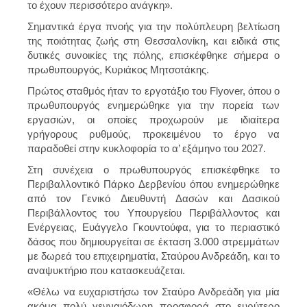
το έχουν περισσότερο ανάγκη».
Σημαντικά έργα πνοής για την πολύπλευρη βελτίωση
της ποιότητας ζωής στη Θεσσαλονίκη, και ειδικά στις
δυτικές συνοικίες της πόλης, επισκέφθηκε σήμερα ο
πρωθυπουργός, Κυριάκος Μητσοτάκης.
Πρώτος σταθμός ήταν το εργοτάξιο του Flyover, όπου ο
πρωθυπουργός ενημερώθηκε για την πορεία των
εργασιών, οι οποίες προχωρούν με ιδιαίτερα
γρήγορους ρυθμούς, προκειμένου το έργο να
παραδοθεί στην κυκλοφορία το α’ εξάμηνο του 2027.
Στη συνέχεια ο πρωθυπουργός επισκέφθηκε το
Περιβαλλοντικό Πάρκο Δερβενίου όπου ενημερώθηκε
από τον Γενικό Διευθυντή Δασών και Δασικού
Περιβάλλοντος του Υπουργείου Περιβάλλοντος και
Ενέργειας, Ευάγγελο Γκουντούφα, για το περιαστικό
δάσος που δημιουργείται σε έκταση 3.000 στρεμμάτων
με δωρεά του επιχειρηματία, Σταύρου Ανδρεάδη, και το
αναψυκτήριο που κατασκευάζεται.
«Θέλω να ευχαριστήσω τον Σταύρο Ανδρεάδη για μία
ακόμα πολύ γενναιόδωρη προσφορά στο ευρύτερο