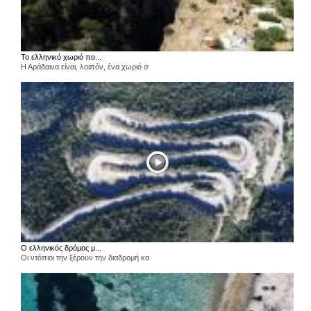
Το ελληνικό χωριό πο...
Η Αράδαινα είναι, λοιπόν, ένα χωριό σ
Ο ελληνικός δρόμος μ...
Οι ντόπιοι την ξέρουν την διαδρομή κα