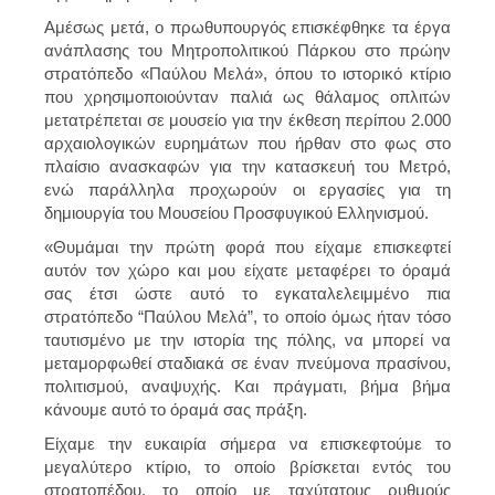
Αμέσως μετά, ο πρωθυπουργός επισκέφθηκε τα έργα
ανάπλασης του Μητροπολιτικού Πάρκου στο πρώην
στρατόπεδο «Παύλου Μελά», όπου το ιστορικό κτίριο
που χρησιμοποιούνταν παλιά ως θάλαμος οπλιτών
μετατρέπεται σε μουσείο για την έκθεση περίπου 2.000
αρχαιολογικών ευρημάτων που ήρθαν στο φως στο
πλαίσιο ανασκαφών για την κατασκευή του Μετρό,
ενώ παράλληλα προχωρούν οι εργασίες για τη
δημιουργία του Μουσείου Προσφυγικού Ελληνισμού.
«Θυμάμαι την πρώτη φορά που είχαμε επισκεφτεί
αυτόν τον χώρο και μου είχατε μεταφέρει το όραμά
σας έτσι ώστε αυτό το εγκαταλελειμμένο πια
στρατόπεδο “Παύλου Μελά”, το οποίο όμως ήταν τόσο
ταυτισμένο με την ιστορία της πόλης, να μπορεί να
μεταμορφωθεί σταδιακά σε έναν πνεύμονα πρασίνου,
πολιτισμού, αναψυχής. Και πράγματι, βήμα βήμα
κάνουμε αυτό το όραμά σας πράξη.
Είχαμε την ευκαιρία σήμερα να επισκεφτούμε το
μεγαλύτερο κτίριο, το οποίο βρίσκεται εντός του
στρατοπέδου, το οποίο με ταχύτατους ρυθμούς