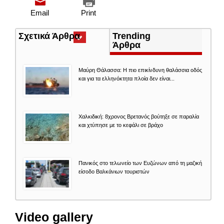
Email
Print
Σχετικά Άρθρα
(ενεργή
Trending
καρτέλα)
Άρθρα
Μαύρη Θάλασσα: Η πιο επικίνδυνη θαλάσσια οδός
και για τα ελληνόκτητα πλοία δεν είναι...
Χαλκιδική: 8χρονος Βρετανός βούτηξε σε παραλία
και χτύπησε με το κεφάλι σε βράχο
Πανικός στο τελωνείο των Ευζώνων από τη μαζική
είσοδο Βαλκάνιων τουριστών
Video gallery