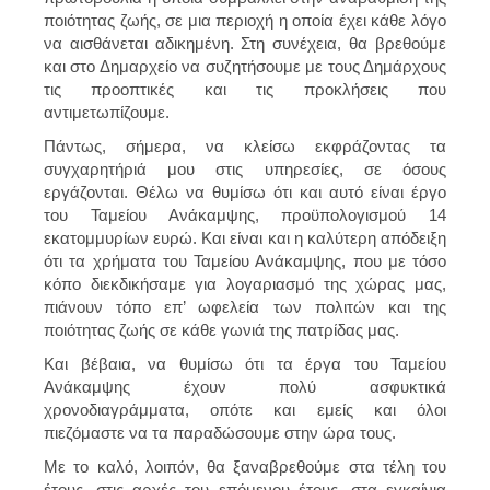
ποιότητας ζωής, σε μια περιοχή η οποία έχει κάθε λόγο
να αισθάνεται αδικημένη. Στη συνέχεια, θα βρεθούμε
και στο Δημαρχείο να συζητήσουμε με τους Δημάρχους
τις προοπτικές και τις προκλήσεις που
αντιμετωπίζουμε.
Πάντως, σήμερα, να κλείσω εκφράζοντας τα
συγχαρητήριά μου στις υπηρεσίες, σε όσους
εργάζονται. Θέλω να θυμίσω ότι και αυτό είναι έργο
του Ταμείου Ανάκαμψης, προϋπολογισμού 14
εκατομμυρίων ευρώ. Και είναι και η καλύτερη απόδειξη
ότι τα χρήματα του Ταμείου Ανάκαμψης, που με τόσο
κόπο διεκδικήσαμε για λογαριασμό της χώρας μας,
πιάνουν τόπο επ’ ωφελεία των πολιτών και της
ποιότητας ζωής σε κάθε γωνιά της πατρίδας μας.
Και βέβαια, να θυμίσω ότι τα έργα του Ταμείου
Ανάκαμψης έχουν πολύ ασφυκτικά
χρονοδιαγράμματα, οπότε και εμείς και όλοι
πιεζόμαστε να τα παραδώσουμε στην ώρα τους.
Με το καλό, λοιπόν, θα ξαναβρεθούμε στα τέλη του
έτους, στις αρχές του επόμενου έτους, στα εγκαίνια