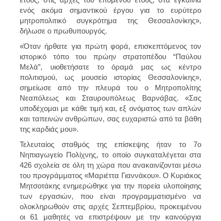
ενός ακόμα σημαντικού έργου για το ευρύτερο
μητροπολιτικό συγκρότημα της Θεσσαλονίκης»,
δήλωσε ο πρωθυπουργός.
«Όταν ήρθατε για πρώτη φορά, επισκεπτόμενος τον
ιστορικό τόπο του πρώην στρατοπέδου “Παύλου
Μελά”, υιοθετήσατε το όραμά μας ως κέντρο
πολιτισμού, ως μουσείο ιστορίας Θεσσαλονίκης»,
σημείωσε από την πλευρά του ο Μητροπολίτης
Νεαπόλεως και Σταυρουπόλεως Βαρνάβας. «Σας
υποδέχομαι με κάθε τιμή και, εξ ονόματος των απλών
και ταπεινών ανθρώπων, σας ευχαριστώ από τα βάθη
της καρδιάς μου».
Τελευταίος σταθμός της επίσκεψης ήταν το 7ο
Νηπιαγωγείο Πολίχνης, το οποίο συγκαταλέγεται στα
426 σχολεία σε όλη τη χώρα που ανακαινίζονται μέσω
του προγράμματος «Μαριέττα Γιαννάκου». Ο Κυριάκος
Μητσοτάκης ενημερώθηκε για την πορεία υλοποίησης
των εργασιών, που είναι προγραμματισμένο να
ολοκληρωθούν στις αρχές Σεπτεμβρίου, προκειμένου
οι 61 μαθητές να επιστρέψουν με την καινούργια