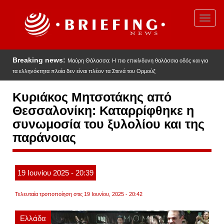
Παράκαμψη
προς
Toggl
το
navig
κυρίως
περιεχόμενο
Breaking news:
Μαύρη Θάλασσα: Η πιο επικίνδυνη θαλάσσια οδός και για
τα ελληνόκτητα πλοία δεν είναι πλέον τα Στενά του Ορμούζ
Κυριάκος Μητσοτάκης από
Θεσσαλονίκη: Καταρρίφθηκε η
συνωμοσία του ξυλολίου και της
παράνοιας
19
Ιουνίου
2025
- 20:39
Τελευταία τροποποίηση στις 19 Ιουνίου, 2025 - 20:42
Ελλάδα