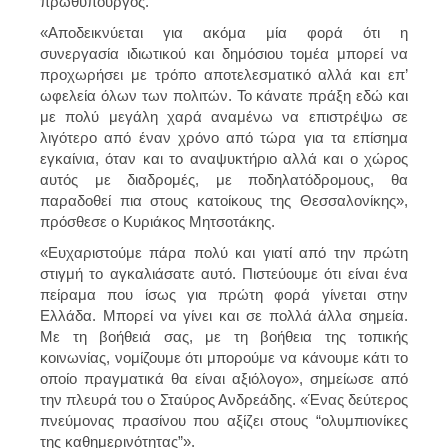
πρωθυπουργός.
«Αποδεικνύεται για ακόμα μία φορά ότι η
συνεργασία ιδιωτικού και δημόσιου τομέα μπορεί να
προχωρήσει με τρόπο αποτελεσματικό αλλά και επ’
ωφελεία όλων των πολιτών. Το κάνατε πράξη εδώ και
με πολύ μεγάλη χαρά αναμένω να επιστρέψω σε
λιγότερο από έναν χρόνο από τώρα για τα επίσημα
εγκαίνια, όταν και το αναψυκτήριο αλλά και ο χώρος
αυτός με διαδρομές, με ποδηλατόδρομους, θα
παραδοθεί πια στους κατοίκους της Θεσσαλονίκης»,
πρόσθεσε ο Κυριάκος Μητσοτάκης.
«Ευχαριστούμε πάρα πολύ και γιατί από την πρώτη
στιγμή το αγκαλιάσατε αυτό. Πιστεύουμε ότι είναι ένα
πείραμα που ίσως για πρώτη φορά γίνεται στην
Ελλάδα. Μπορεί να γίνει και σε πολλά άλλα σημεία.
Με τη βοήθειά σας, με τη βοήθεια της τοπικής
κοινωνίας, νομίζουμε ότι μπορούμε να κάνουμε κάτι το
οποίο πραγματικά θα είναι αξιόλογο», σημείωσε από
την πλευρά του o Σταύρος Ανδρεάδης. «Ένας δεύτερος
πνεύμονας πρασίνου που αξίζει στους “ολυμπιονίκες
της καθημερινότητας”».