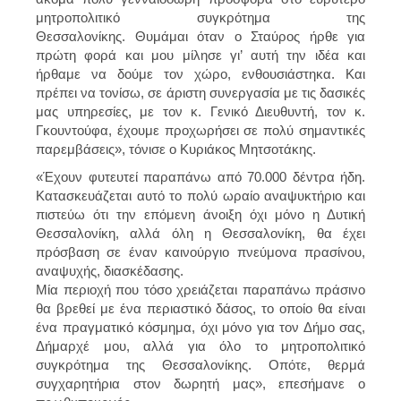
μητροπολιτικό συγκρότημα της
Θεσσαλονίκης. Θυμάμαι όταν ο Σταύρος ήρθε για
πρώτη φορά και μου μίλησε γι’ αυτή την ιδέα και
ήρθαμε να δούμε τον χώρο, ενθουσιάστηκα. Και
πρέπει να τονίσω, σε άριστη συνεργασία με τις δασικές
μας υπηρεσίες, με τον κ. Γενικό Διευθυντή, τον κ.
Γκουντούφα, έχουμε προχωρήσει σε πολύ σημαντικές
παρεμβάσεις», τόνισε ο Κυριάκος Μητσοτάκης.
«Έχουν φυτευτεί παραπάνω από 70.000 δέντρα ήδη.
Κατασκευάζεται αυτό το πολύ ωραίο αναψυκτήριο και
πιστεύω ότι την επόμενη άνοιξη όχι μόνο η Δυτική
Θεσσαλονίκη, αλλά όλη η Θεσσαλονίκη, θα έχει
πρόσβαση σε έναν καινούργιο πνεύμονα πρασίνου,
αναψυχής, διασκέδασης.
Μία περιοχή που τόσο χρειάζεται παραπάνω πράσινο
θα βρεθεί με ένα περιαστικό δάσος, το οποίο θα είναι
ένα πραγματικό κόσμημα, όχι μόνο για τον Δήμο σας,
Δήμαρχέ μου, αλλά για όλο το μητροπολιτικό
συγκρότημα της Θεσσαλονίκης. Οπότε, θερμά
συγχαρητήρια στον δωρητή μας», επεσήμανε ο