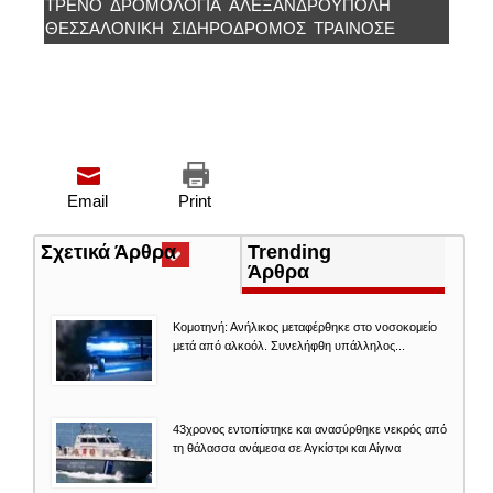
ΤΡΈΝΟ
ΔΡΟΜΟΛΟΓΙΑ
ΑΛΕΞΑΝΔΡΟΎΠΟΛΗ
ΘΕΣΣΑΛΟΝΊΚΗ
ΣΙΔΗΡΌΔΡΟΜΟΣ
ΤΡΑΙΝΟΣΕ
Email
Print
Σχετικά Άρθρα
(ενεργή
Trending
καρτέλα)
Άρθρα
Κομοτηνή: Ανήλικος μεταφέρθηκε στο νοσοκομείο
μετά από αλκοόλ. Συνελήφθη υπάλληλος...
43χρονος εντοπίστηκε και ανασύρθηκε νεκρός από
τη θάλασσα ανάμεσα σε Αγκίστρι και Αίγινα