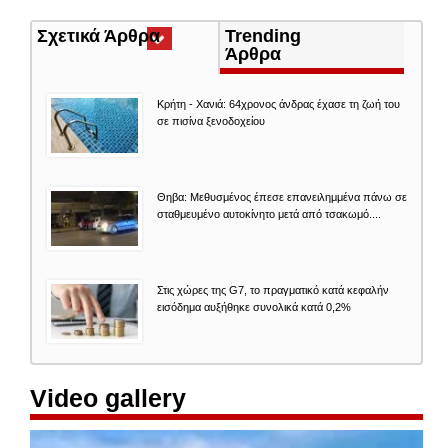
Σχετικά Άρθρα
(ενεργή
Trending
καρτέλα)
Άρθρα
Κρήτη - Χανιά: 64χρονος άνδρας έχασε τη ζωή του
σε πισίνα ξενοδοχείου
Θηβα: Μεθυσμένος έπεσε επανειλημμένα πάνω σε
σταθμευμένο αυτοκίνητο μετά από τσακωμό....
Στις χώρες της G7, το πραγματικό κατά κεφαλήν
εισόδημα αυξήθηκε συνολικά κατά 0,2%
Video gallery