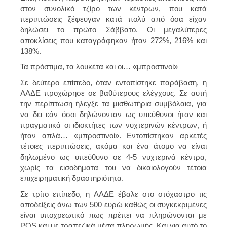
στον συνολικό τζίρο των κέντρων, που κατά
περιπτώσεις ξέφευγαν κατά πολύ από όσα είχαν
δηλώσει το πρώτο Σάββατο. Οι μεγαλύτερες
αποκλίσεις που καταγράφηκαν ήταν 272%, 216% και
138%.
Τα πρόστιμα, τα λουκέτα και οι… «μπροστινοί»
Σε δεύτερο επίπεδο, όταν εντοπίστηκε παράβαση, η
ΑΑΔΕ προχώρησε σε βαθύτερους ελέγχους. Σε αυτή
την περίπτωση ήλεγξε τα μισθωτήρια συμβόλαια, για
να δει εάν όσοι δηλώνονταν ως υπεύθυνοι ήταν και
πραγματικά οι ιδιοκτήτες των νυχτερινών κέντρων, ή
ήταν απλά… «μπροστινοί». Εντοπίστηκαν αρκετές
τέτοιες περιπτώσεις, ακόμα και ένα άτομο να είναι
δηλωμένο ως υπεύθυνο σε 4-5 νυχτερινά κέντρα,
χωρίς τα εισοδήματα του να δικαιολογούν τέτοια
επιχειρηματική δραστηριότητα.
Σε τρίτο επίπεδο, η ΑΑΔΕ έβαλε στο στόχαστρο τις
αποδείξεις άνω των 500 ευρώ καθώς οι συγκεκριμένες
είναι υποχρεωτικό πως πρέπει να πληρώνονται με
POS και με τραπεζικά μέσα πληρωμής. Και για αυτό το