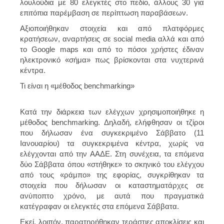
λουλούδια με 80 ελεγκτές στο πεδίο, άλλους 30 για
επιτόπια παρέμβαση σε περίπτωση παραβάσεων.
Αξιοποιήθηκαν στοιχεία και από πλατφόρμες
κρατήσεων, αναρτήσεις σε social media αλλά και από
το Google maps και από το πόσοι χρήστες έδιναν
ηλεκτρονικό «σήμα» πως βρίσκονται στα νυχτερινά
κέντρα.
Τι είναι η «μέθοδος benchmarking»
Κατά την διάρκεια των ελέγχων χρησιμοποιήθηκε η
μέθοδος benchmarking. Δηλαδή, ελήφθησαν οι τζίροι
που δήλωσαν ένα συγκεκριμένο Σάββατο (11
Ιανουαρίου) τα συγκεκριμένα κέντρα, χωρίς να
ελέγχονται από την ΑΑΔΕ. Στη συνέχεια, τα επόμενα
δύο Σάββατα όπου «στήθηκε» το σκηνικό του ελέγχου
από τους «ράμπο» της εφορίας, συγκρίθηκαν τα
στοιχεία που δήλωσαν οι καταστηματάρχες σε
ανύποπτο χρόνο, με αυτά που πραγματικά
κατέγραφαν οι ελεγκτές στα επόμενα Σάββατα.
Εκεί, λοιπόν, παρατηρήθηκαν τεράστιες αποκλίσεις και