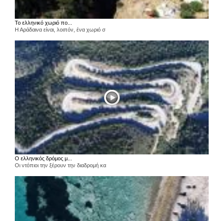
Το ελληνικό χωριό πο...
Η Αράδαινα είναι, λοιπόν, ένα χωριό σ
Ο ελληνικός δρόμος μ...
Οι ντόπιοι την ξέρουν την διαδρομή κα