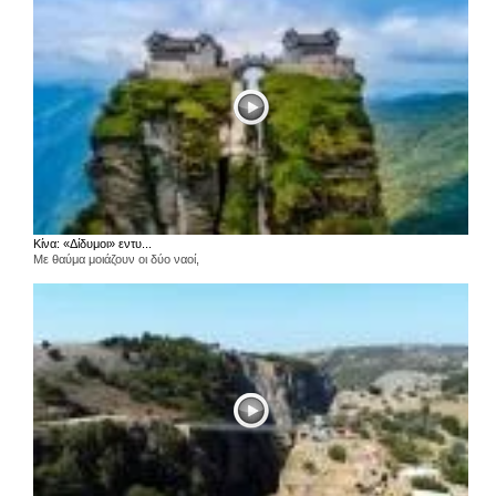
Κίνα: «Δίδυμοι» εντυ...
Με θαύμα μοιάζουν οι δύο ναοί,