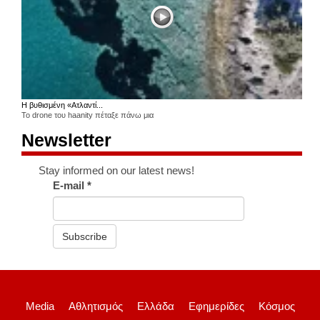
Η βυθισμένη «Ατλαντί...
Το drone του haanity πέταξε πάνω μια
Newsletter
Stay informed on our latest news!
E-mail
*
Subscribe
Media
Αθλητισμός
Ελλάδα
Εφημερίδες
Κόσμος