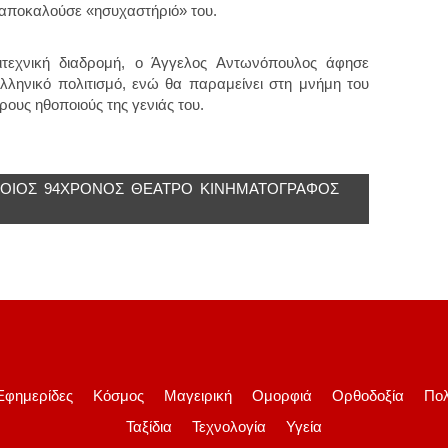
ς αποκαλούσε «ησυχαστήριό» του.
τεχνική διαδρομή, ο Άγγελος Αντωνόπουλος άφησε
λληνικό πολιτισμό, ενώ θα παραμείνει στη μνήμη του
ρους ηθοποιούς της γενιάς του.
ΟΙΌΣ
94ΧΡΟΝΟΣ
ΘΈΑΤΡΟ
ΚΙΝΗΜΑΤΟΓΡΑΦΟΣ
Εφημερίδες
Κόσμος
Μαγειρική
Ομορφιά
Ορθοδοξία
Πολ
Ταξίδια
Τεχνολογία
Υγεία