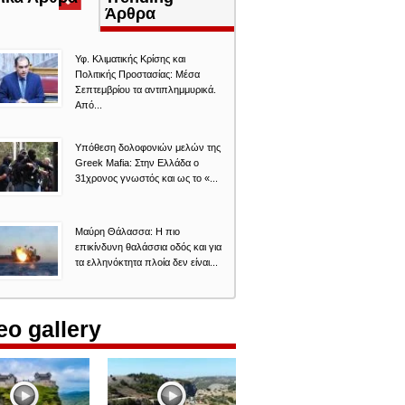
καρτέλα)
Άρθρα
Υφ. Κλιματικής Κρίσης και
Πολιτικής Προστασίας: Μέσα
Σεπτεμβρίου τα αντιπλημμυρικά.
Από...
Υπόθεση δολοφονιών μελών της
Greek Mafia: Στην Ελλάδα ο
31χρονος γνωστός και ως το «...
Μαύρη Θάλασσα: Η πιο
επικίνδυνη θαλάσσια οδός και για
τα ελληνόκτητα πλοία δεν είναι...
eo gallery