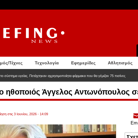
σμός/Τέχνες
Τεχνολογία
Εφημερίδες
Αθλητισμός
στο σύστημα υγείας. Πετάχτηκαν αχρησιμοποίητα φάρμακα που θα γέμιζαν 75 πισίνες
ο ηθοποιός Άγγελος Αντωνόπουλος σε
ηση στις 3 Ιουνίου, 2026 - 14:09
Ema
Σχε