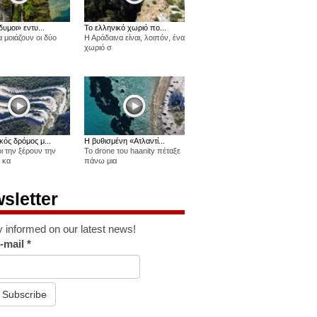
δυμοι» εντυ...
Το ελληνικό χωριό πο...
 μοιάζουν οι δύο
Η Αράδαινα είναι, λοιπόν, ένα
χωριό σ
κός δρόμος μ...
Η βυθισμένη «Ατλαντί...
οι την ξέρουν την
Το drone του haanity πέταξε
 κα
πάνω μια
sletter
y informed on our latest news!
-mail
*
Subscribe