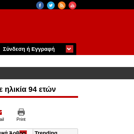
Σύνδεση ή Εγγραφή
 ηλικία 94 ετών
il
Print
τικά Άρθρα
(ενεργή
Trending