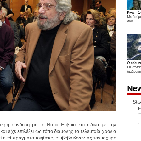
Κίνα: «Δί
Με θαύμα
ναοί,
Ο ελληνι
Οι ντόπι
διαδρομή
New
Sta
E
τερη σύνδεση με τη Νότια Εύβοια και ειδικά με την
αι είχε επιλέξει ως τόπο διαμονής τα τελευταία χρόνια
εί εκεί πραγματοποιήθηκε, επιβεβαιώνοντας τον ισχυρό