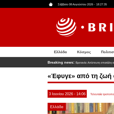
Παράκαμψη
Σάββατο 08 Αυγούστου 2026
-
18:27:35
προς
το
κυρίως
περιεχόμενο
Ελλάδα
Κόσμος
Πολιτι
Breaking news:
Βρετανία: Απίστευτη σπατάλη 
«Έφυγε» από τη ζωή 
3
Ιουνίου
2026
- 14:06
Τελευταία τροποποί
Ελλάδα