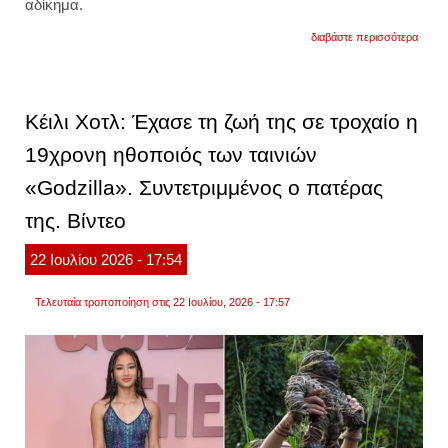
αδίκημα.
για
διαβάστε περισσότερα
ο
τζάρεν
λέτο
κατηγο
από
Κέιλι Χοτλ: Έχασε τη ζωή της σε τροχαίο η
τέσσε
γυναί
19χρονη ηθοποιός των ταινιών
για
σεξου
«Godzilla». Συντετριμμένος ο πατέρας
κακοπ
βίντεο
της. Βίντεο
22
Ιουλίου
2026
- 17:54
Τελευταία τροποποίηση στις 22 Ιουλίου, 2026 - 17:57