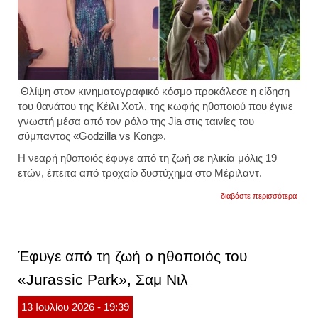
Θλίψη στον κινηματογραφικό κόσμο προκάλεσε η είδηση
του θανάτου της Κέιλι Χοτλ, της κωφής ηθοποιού που έγινε
γνωστή μέσα από τον ρόλο της Jia στις ταινίες του
σύμπαντος «Godzilla vs Kong».
Η νεαρή ηθοποιός έφυγε από τη ζωή σε ηλικία μόλις 19
ετών, έπειτα από τροχαίο δυστύχημα στο Μέριλαντ.
για
διαβάστε περισσότερα
κέιλι
χοτλ:
έχασε
τη
ζωή
Έφυγε από τη ζωή ο ηθοποιός του
της
σε
«Jurassic Park», Σαμ Νιλ
τροχα
η
19χρο
13
Ιουλίου
2026
- 19:39
ηθοπο