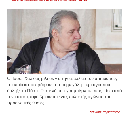
Ο Τάσος Χαλκιάς μίλησε για την απώλεια του σπιτιού του,
το οποίο καταστράφηκε από τη μεγάλη πυρκαγιά που
έπληξε το Πόρτο Γερμενό, υπογραμμίζοντας πως πίσω από
την καταστροφή βρίσκεται ένας πολυετής αγώνας και
προσωπικές θυσίες.
για
διαβάστε περισσότερα
«έχυσ
αίμα
για
να