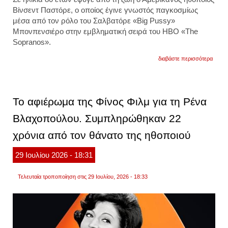
Βίνσεντ Παστόρε, ο οποίος έγινε γνωστός παγκοσμίως
μέσα από τον ρόλο του Σαλβατόρε «Big Pussy»
Μπονπενσιέρο στην εμβληματική σειρά του HBO «The
Sopranos».
για
διαβάστε περισσότερα
bίνσε
παστό
νεκρό
στο
σπίτι
Το αφιέρωμα της Φίνος Φιλμ για τη Ρένα
του
εντοπ
Βλαχοπούλου. Συμπληρώθηκαν 22
ο
«big
χρόνια από τον θάνατο της ηθοποιού
pussy
από
τους
29
Ιουλίου
2026
- 18:31
«sopr
βίντεο
Τελευταία τροποποίηση στις 29 Ιουλίου, 2026 - 18:33