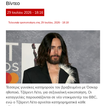
Βίντεο
συμπ
22
χρόνι
29
Ιουλίου
2026
- 18:16
από
τον
θάνατ
Τελευταία τροποποίηση στις 29 Ιουλίου, 2026 - 18:18
της
ηθοπο
Τέσσερις γυναίκες κατηγορούν τον βραβευμένο με Όσκαρ
ηθοποιό, Τζάρεντ Λέτο, για σεξουαλική κακοποίηση. Οι
καταγγελίες παρουσιάζονται σε νέο ντοκιμαντέρ του BBC,
ενώ ο Τζάρεντ Λέτο αρνείται κατηγορηματικά κάθε