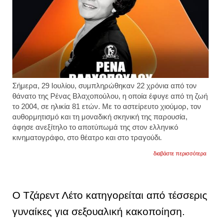
Σήμερα, 29 Ιουλίου, συμπληρώθηκαν 22 χρόνια από τον
θάνατο της Ρένας Βλαχοπούλου, η οποία έφυγε από τη ζωή
το 2004, σε ηλικία 81 ετών. Με το αστείρευτο χιούμορ, τον
αυθορμητισμό και τη μοναδική σκηνική της παρουσία,
άφησε ανεξίτηλο το αποτύπωμά της στον ελληνικό
κινηματογράφο, στο θέατρο και στο τραγούδι.
για
διαβάστε περισσότερα
το
αφιέρ
της
φίνος
φιλμ
Ο Τζάρεντ Λέτο κατηγορείται από τέσσερις
για
τη
γυναίκες για σεξουαλική κακοποίηση.
ρένα
βλαχο