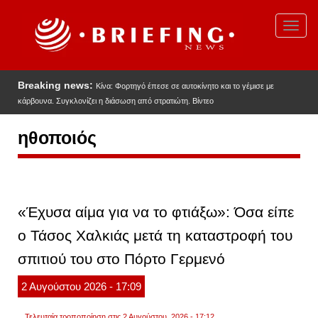
Παράκαμψη
προς
Toggl
το
navig
κυρίως
περιεχόμενο
Breaking news:
Κίνα: Φορτηγό έπεσε σε αυτοκίνητο και το γέμισε με
κάρβουνα. Συγκλονίζει η διάσωση από στρατιώτη. Βίντεο
ηθοποιός
«Έχυσα αίμα για να το φτιάξω»: Όσα είπε
ο Τάσος Χαλκιάς μετά τη καταστροφή του
σπιτιού του στο Πόρτο Γερμενό
2
Αυγούστου
2026
- 17:09
Τελευταία τροποποίηση στις 2 Αυγούστου, 2026 - 17:12