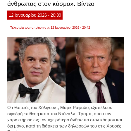
άνθρωπος στον κόσμο». Βίντεο
μέλπ
ζαρόκ
12
Ιανουαρίου
2026
- 20:39
Τελευταία τροποποίηση στις 12 Ιανουαρίου, 2026 - 20:42
Ο ηθοποιός του Χόλιγουντ, Μαρκ Ράφαλο, εξαπέλυσε
σφοδρή επίθεση κατά του Ντόναλντ Τραμπ, όπου τον
χαρακτήρισε ως τον «χειρότερο άνθρωπο στον κόσμο» και
όχι μόνο, κατά τη διάρκεια των δηλώσεών του στις Χρυσές