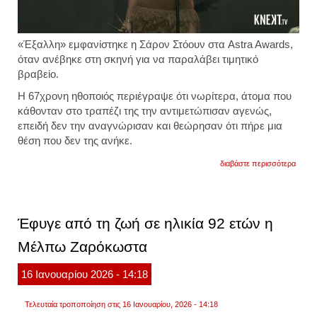
«Έξαλλη» εμφανίστηκε η Σάρον Στόουν στα Astra Awards,
όταν ανέβηκε στη σκηνή για να παραλάβει τιμητικό
βραβείο.
Η 67χρονη ηθοποιός περιέγραψε ότι νωρίτερα, άτομα που
κάθονταν στο τραπέζι της την αντιμετώπισαν αγενώς,
επειδή δεν την αναγνώρισαν και θεώρησαν ότι πήρε μια
θέση που δεν της ανήκε.
για
διαβάστε περισσότερα
«να
πάτε
να
γ@@
σε
Έφυγε από τη ζωή σε ηλικία 92 ετών η
έξαλλ
κατάσ
Μέλπω Ζαρόκωστα
η
σάρο
στόου
16
Ιανουαρίου
2026
- 14:18
με
αγενέ
σχόλι
Τελευταία τροποποίηση στις 16 Ιανουαρίου, 2026 - 14:18
στα