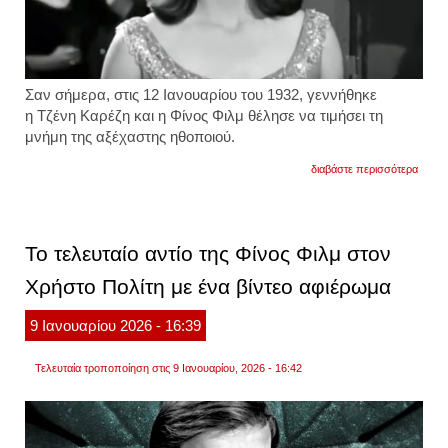
Σαν σήμερα, στις 12 Ιανουαρίου του 1932, γεννήθηκε
η Τζένη Καρέζη και η Φίνος Φιλμ θέλησε να τιμήσει τη
μνήμη της αξέχαστης ηθοποιού.
για
διαβάστε περισσότερα
σαν
σήμερ
γεννή
η
τζένη
Το τελευταίο αντίο της Φίνος Φιλμ στον
καρέζ
το
Χρήστο Πολίτη με ένα βίντεο αφιέρωμα
αφιέρ
της
φίνος
9
Ιανουαρίου
2026
- 16:39
φιλμ
για
την
Τελευταία τροποποίηση στις 9 Ιανουαρίου, 2026 - 16:42
«μού
των
ελλήν
φωτογ