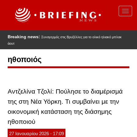
Παράκαμψη
προς
Toggl
το
navig
κυρίως
περιεχόμενο
Breaking news:
Συναγερμός στις Βρυξέλλες για το ολικό ηλιακό μπλακ
άουτ
ηθοποιός
Αντζελίνα Τζολί: Πούλησε το διαμέρισμά
της στη Νέα Υόρκη. Τι συμβαίνει με την
οικονομική κατάσταση της διάσημης
ηθοποιού
27
Ιανουαρίου
2026
- 17:09