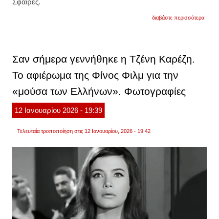
Σφαίρες.
για
διαβάστε περισσότερα
μαρκ
ράφα
κατά
ντόλα
τραμπ
Σαν σήμερα γεννήθηκε η Τζένη Καρέζη.
«είναι
παιδό
Το αφιέρωμα της Φίνος Φιλμ για την
είναι
ο
«μούσα των Ελλήνων». Φωτογραφίες
χειρό
άνθρ
στον
12
Ιανουαρίου
2026
- 19:39
κόσμο
βίντεο
Τελευταία τροποποίηση στις 12 Ιανουαρίου, 2026 - 19:42