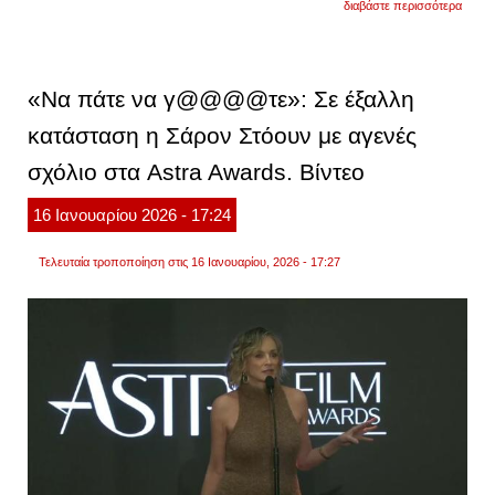
διαβάστε περισσότερα
αντζε
τζολί:
πούλ
το
διαμέ
«Να πάτε να γ@@@@τε»: Σε έξαλλη
της
στη
κατάσταση η Σάρον Στόουν με αγενές
νέα
υόρκη
σχόλιο στα Astra Awards. Βίντεο
τι
συμβα
με
16
Ιανουαρίου
2026
- 17:24
την
οικον
κατάσ
Τελευταία τροποποίηση στις 16 Ιανουαρίου, 2026 - 17:27
της
διάση
ηθοπο