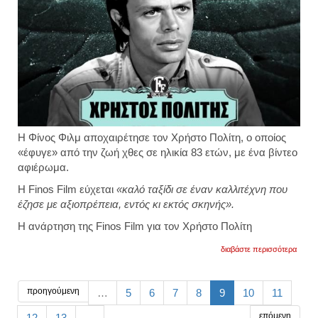
Η Φίνος Φιλμ αποχαιρέτησε τον Χρήστο Πολίτη, ο οποίος
«έφυγε» από την ζωή χθες σε ηλικία 83 ετών, με ένα βίντεο
αφιέρωμα.
Η Finos Film εύχεται
«καλό ταξίδι σε έναν καλλιτέχνη που
έζησε με αξιοπρέπεια, εντός κι εκτός σκηνής».
Η ανάρτηση της Finos Film για τον Χρήστο Πολίτη
για
διαβάστε περισσότερα
το
τελευτ
αντίο
της
προηγούμενη
…
5
6
7
8
9
10
11
φίνος
φιλμ
επόμενη
12
13
…