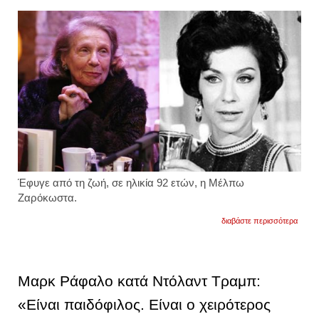
astra
award
βίντεο
Έφυγε από τη ζωή, σε ηλικία 92 ετών, η Μέλπω
Ζαρόκωστα.
για
διαβάστε περισσότερα
έφυγε
από
τη
ζωή
σε
Μαρκ Ράφαλο κατά Ντόλαντ Τραμπ:
ηλικία
92
«Είναι παιδόφιλος. Είναι ο χειρότερος
ετών
η