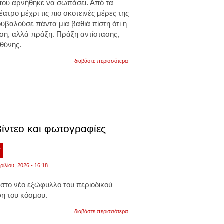
που αρνήθηκε να σωπάσει. Από τα
ατρο μέχρι τις πιο σκοτεινές μέρες της
ουβαλούσε πάντα μια βαθιά πίστη ότι η
ηση, αλλά πράξη. Πράξη αντίστασης,
θύνης.
για
διαβάστε περισσότερα
έφυγε
από
τη
ζωή
σε
ηλικία
98
ετών
ο
ίντεο και φωτογραφίες
ηθοποιός
στέφανος
ληναίος
7
ριλίου, 2026 - 16:18
 στο νέο εξώφυλλο του περιοδικού
φη του κόσμου.
για
διαβάστε περισσότερα
ομορφότερη
γυναίκα