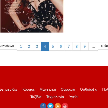
οηγούμενη
επόμ
1
2
3
4
5
6
7
8
9
…
Εφημερίδες
Κόσμος
Μαγειρική
Ομορφιά
Ορθοδοξία
Πολ
Ταξίδια
Τεχνολογία
Υγεία