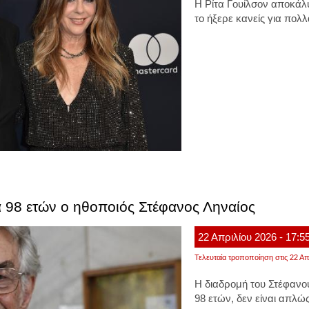
Η Ρίτα Γουίλσον αποκάλυ
το ήξερε κανείς για πολλ
α 98 ετών ο ηθοποιός Στέφανος Ληναίος
22
Απριλίου
2026
- 17:5
Τελευταία τροποποίηση στις 22 Απ
Η διαδρομή του
Στέφανου
98 ετών,
δεν είναι απλώς