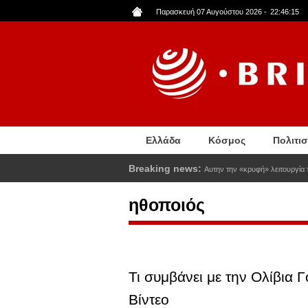
Παράκαμψη
Παρασκευή 07 Αυγούστου 2026
-
22:46:16
προς
το
κυρίως
περιεχόμενο
Ελλάδα
Κόσμος
Πολιτι
Breaking news:
Αυτην την «κρυφή» λειτουργία τ
ηθοποιός
Τι συμβάνει με την Ολίβια
Βίντεο