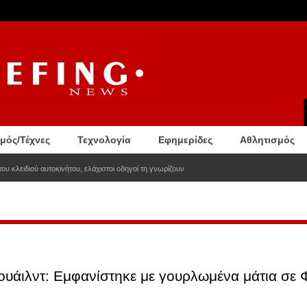
σμός/Τέχνες
Τεχνολογία
Εφημερίδες
Αθλητισμός
ου κλειδιού αυτοκινήτου, ελάχιστοι οδηγοί τη γνωρίζουν
 Γουάιλντ: Εμφανίστηκε με γουρλωμένα μάτια σε