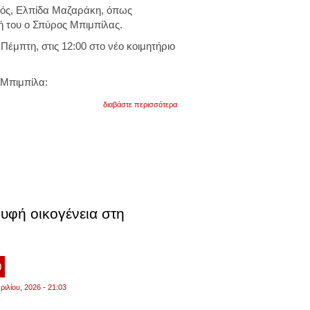
ιός, Ελπίδα Μαζαράκη, όπως
 του ο Σπύρος Μπιμπίλας.
ν Πέμπτη, στις 12:00 στο νέο κοιμητήριο
 Μπιμπίλα:
για
διαβάστε περισσότερα
έφυγε
από
τη
ζωή
η
ηθοποιός
ελπίδα
μαζαράκη
ρυφή οικογένεια στη
0
ριλίου, 2026 - 21:03