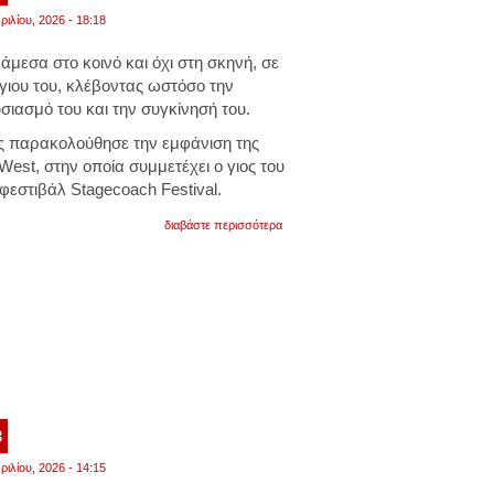
ριλίου, 2026 - 18:18
μεσα στο κοινό και όχι στη σκηνή, σε
γιου του, κλέβοντας ωστόσο την
ιασμό του και την συγκίνησή του.
ς παρακολούθησε την εμφάνιση της
est, στην οποία συμμετέχει ο γιος του
φεστιβάλ Stagecoach Festival.
για
διαβάστε περισσότερα
ο
τομ
χάνκς
παρακολούθησε
συγκινημένος
συναυλία
του
γιου
του.
βίντεο
3
ριλίου, 2026 - 14:15