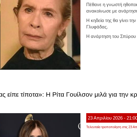
Πέθανε η γνωστή ηθοπο
ανακοίνωσε με ανάρτησή
Η κηδεία της θα γίνει τη
Γλυφάδας.
Η ανάρτηση του Σπύρου
ς είπε τίποτα»: Η Ρίτα Γουίλσον μιλά για την κ
23
Απριλίου
2026
- 21:0
Τελευταία τροποποίηση στις 23 Απ