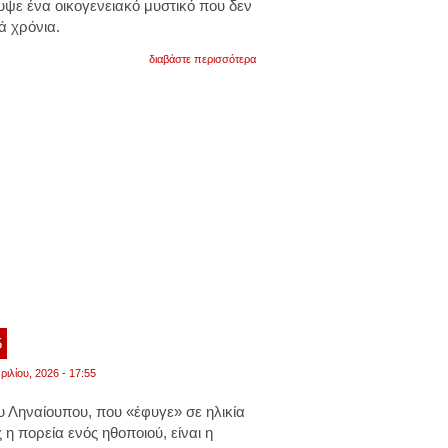
ψε ένα οικογενειακό μυστικό που δεν
ά χρόνια.
για
διαβάστε περισσότερα
«ο
πατέρας
μου
ποτέ
δεν
μας
είπε
τίποτα»:
η
ρίτα
γουίλσον
μιλά
για
την
κρυφή
οικογένεια
στη
βουλγαρία.
βίντεο
5
ριλίου, 2026 - 17:55
 Ληναίουπου, που «έφυγε» σε ηλικία
 η πορεία ενός ηθοποιού, είναι η