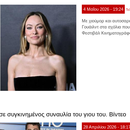
4
Μαΐου
2026
- 19:24
Τε
Με χιούμορ και αυτοσαρ
Γουάιλντ στα σχόλια πο
Φεστιβάλ Κινηματογράφ
 συγκινημένος συναυλία του γιου του. Βίντεο
28
Απριλίου
2026
- 18:1