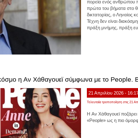
πορεία ενός ανθρώπου 
πρώτα του βήματα στο θέ
δικτατορίας, ο Ληναίος κ
Τέχνη δεν είναι διακόσμ
πράξη μνήμης, πράξη ευ
όσμο η Αν Χάθαγουεϊ σύμφωνα με το People. Β
21
Απριλίου
2026
- 16:1
Τελευταία τροποποίηση στις 21 Απ
Η Αν Χάθαγουεϊ ποζάρει
«People» ως η πιο όμορ