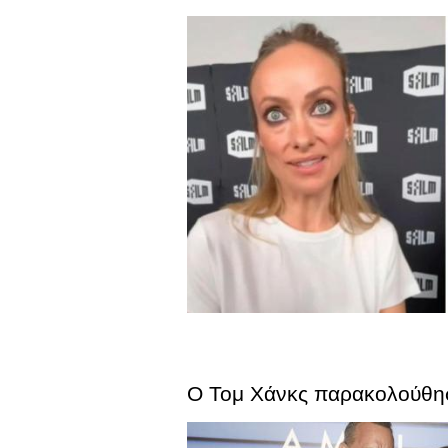
Ο Τομ Χάνκς παρακολούθησε