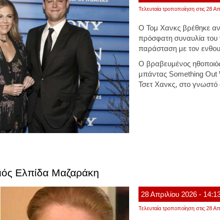
Τελευταία τροποποίηση στις 28 Απ
Ο Τομ Χανκς βρέθηκε ανά
πρόσφατη συναυλία του 
παράσταση με τον ενθουσ
Ο βραβευμένος ηθοποιό
μπάντας Something Out W
Τσετ Χανκς, στο γνωστό 
ιός Ελπίδα Μαζαράκη
28
Απριλίου
2026
- 14:1
Τελευταία τροποποίηση στις 28 Απ