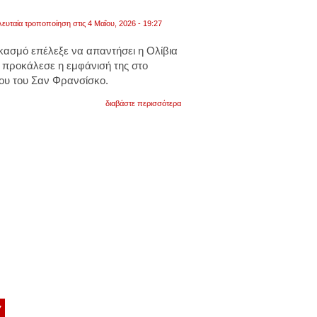
λευταία τροποποίηση στις 4 Μαΐου, 2026 - 19:27
κασμό επέλεξε να απαντήσει η Ολίβια
υ προκάλεσε η εμφάνισή της στο
ου του Σαν Φρανσίσκο.
για
διαβάστε περισσότερα
τι
συμβάνει
με
την
ολίβια
γουάιλντ:
εμφανίστηκε
με
γουρλωμένα
μάτια
σε
φεστιβάλ
κινηματογράφου.
βίντεο
7