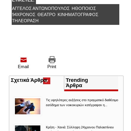
ΆΓΓΕΛΟΣ ΑΝΤΩΝΌΠΟΥΛΟΣ
ΗΘΟΠΟΙΌΣ
94ΧΡΟΝΟΣ
ΘΈΑΤΡΟ
ΚΙΝΗΜΑΤΟΓΡΑΦΟΣ
ΤΗΛΕΌΡΑΣΗ
Email
Print
Σχετικά Άρθρα
(ενεργή
Trending
καρτέλα)
Άρθρα
Τις υψηλότερες αυξήσεις στο πραγματικό διαθέσιμο
εισόδημα των νοικοκυριών κατέγραψαν η...
Κρήτη - Χανιά: Σύλληψη 24χρονου Παλαιστίνιου