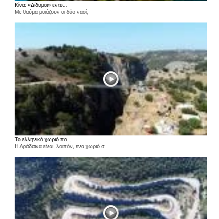
Κίνα: «Δίδυμοι» εντυ...
Με θαύμα μοιάζουν οι δύο ναοί,
Το ελληνικό χωριό πο...
Η Αράδαινα είναι, λοιπόν, ένα χωριό σ