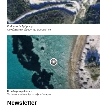
Ο ελληνικός δρόμος μ...
Οι ντόπιοι την ξέρουν την διαδρομή κα
Η βυθισμένη «Ατλαντί...
Το drone του haanity πέταξε πάνω μια
Newsletter