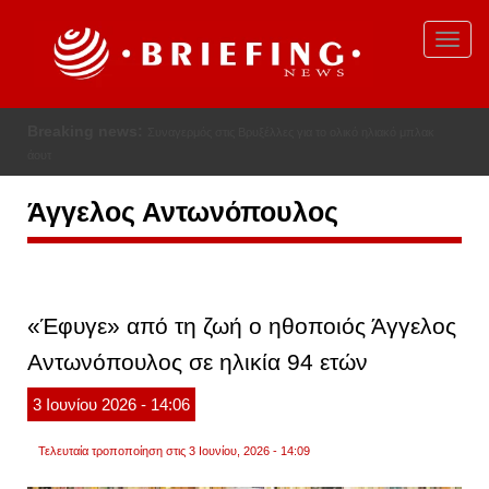
Παράκαμψη
προς
Toggl
το
navig
κυρίως
περιεχόμενο
Breaking news:
Συναγερμός στις Βρυξέλλες για το ολικό ηλιακό μπλακ
άουτ
Άγγελος Αντωνόπουλος
«Έφυγε» από τη ζωή ο ηθοποιός Άγγελος
Αντωνόπουλος σε ηλικία 94 ετών
3
Ιουνίου
2026
- 14:06
Τελευταία τροποποίηση στις 3 Ιουνίου, 2026 - 14:09