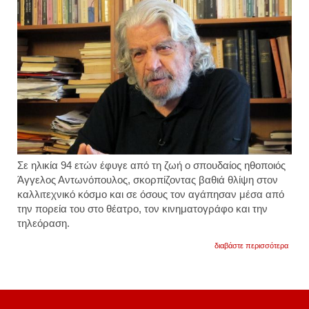
Σε ηλικία 94 ετών έφυγε από τη ζωή ο σπουδαίος ηθοποιός
Άγγελος Αντωνόπουλος
, σκορπίζοντας βαθιά θλίψη στον
καλλιτεχνικό κόσμο και σε όσους τον αγάπησαν μέσα από
την πορεία του στο θέατρο, τον κινηματογράφο και την
τηλεόραση.
για
διαβάστε περισσότερα
«έφυγ
από
τη
ζωή
ο
ηθοπο