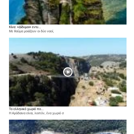
Κίνα: «Δίδυμοι» εντυ...
Με θαύμα μοιάζουν οι δύο ναοί,
Το ελληνικό χωριό πο...
Η Αράδαινα είναι, λοιπόν, ένα χωριό σ