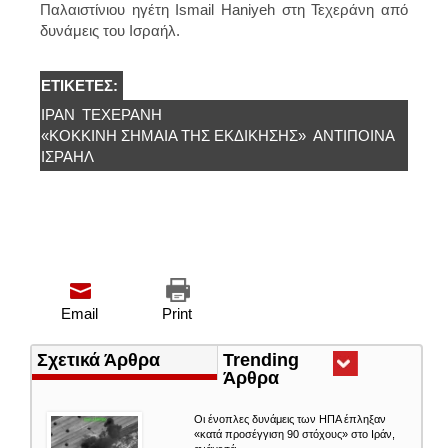
Παλαιστίνιου ηγέτη Ismail Haniyeh στη Τεχεράνη από
δυνάμεις του Ισραήλ.
ΕΤΙΚΈΤΕΣ:
ΙΡΆΝ
ΤΕΧΕΡΆΝΗ
«ΚΌΚΚΙΝΗ ΣΗΜΑΊΑ ΤΗΣ ΕΚΔΊΚΗΣΗΣ»
ΑΝΤΙΠΟΙΝΑ
ΙΣΡΑΉΛ
Email
Print
Σχετικά Άρθρα
Trending
Άρθρα
(ενεργή
καρτέλα)
Οι ένοπλες δυνάμεις των ΗΠΑ έπληξαν
«κατά προσέγγιση 90 στόχους» στο Ιράν,