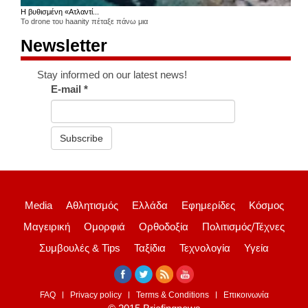
Η βυθισμένη «Ατλαντί...
Το drone του haanity πέταξε πάνω μια
Newsletter
Stay informed on our latest news!
E-mail
*
Subscribe
Media
Αθλητισμός
Ελλάδα
Εφημερίδες
Κόσμος
Μαγειρική
Ομορφιά
Ορθοδοξία
Πολιτισμός/Τέχνες
Συμβουλές & Tips
Ταξίδια
Τεχνολογία
Υγεία
FAQ
Privacy policy
Terms & Conditions
Επικοινωνία