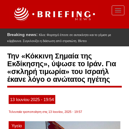
Παράκαμψη
προς
Toggl
το
navig
κυρίως
περιεχόμενο
Breaking news:
Κίνα: Φορτηγό έπεσε σε αυτοκίνητο και το γέμισε με
κάρβουνα. Συγκλονίζει η διάσωση από στρατιώτη. Βίντεο
Την «Κόκκινη Σημαία της
Εκδίκησης», ύψωσε το Ιράν. Για
«σκληρή τιμωρία» του Ισραήλ
έκανε λόγο ο ανώτατος ηγέτης
13
Ιουνίου
2025
- 19:54
Τελευταία τροποποίηση στις 13 Ιουνίου, 2025 - 19:57
Υγεία