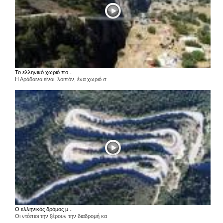
Το ελληνικό χωριό πο...
Η Αράδαινα είναι, λοιπόν, ένα χωριό σ
Ο ελληνικός δρόμος μ...
Οι ντόπιοι την ξέρουν την διαδρομή κα