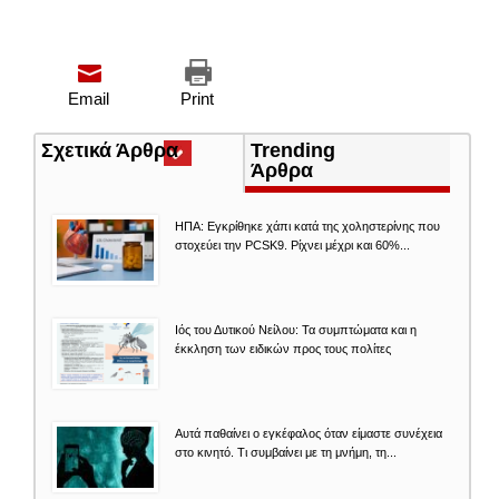
Email
Print
Σχετικά Άρθρα
(ενεργή
Trending
καρτέλα)
Άρθρα
ΗΠΑ: Εγκρίθηκε χάπι κατά της χοληστερίνης που
στοχεύει την PCSK9. Ρίχνει μέχρι και 60%...
Ιός του Δυτικού Νείλου: Τα συμπτώματα και η
έκκληση των ειδικών προς τους πολίτες
Αυτά παθαίνει ο εγκέφαλος όταν είμαστε συνέχεια
στο κινητό. Τι συμβαίνει με τη μνήμη, τη...