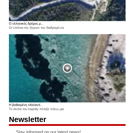
Ο ελληνικός δρόμος μ...
Οι ντόπιοι την ξέρουν την διαδρομή κα
Η βυθισμένη «Ατλαντί...
Το drone του haanity πέταξε πάνω μια
Newsletter
Stay informed on our latest news!