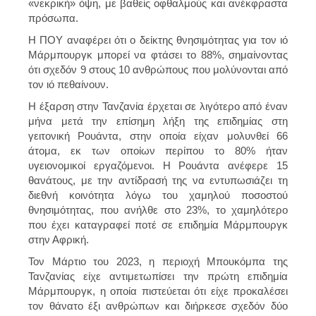
«νεκρική» όψη, με βαθείς οφθαλμούς και ανέκφραστα
πρόσωπα.
Η ΠΟΥ αναφέρει ότι ο δείκτης θνησιμότητας για τον ιό
Μάρμπουργκ μπορεί να φτάσει το 88%, σημαίνοντας
ότι σχεδόν 9 στους 10 ανθρώπους που μολύνονται από
τον ιό πεθαίνουν.
Η έξαρση στην Τανζανία έρχεται σε λιγότερο από έναν
μήνα μετά την επίσημη λήξη της επιδημίας στη
γειτονική Ρουάντα, στην οποία είχαν μολυνθεί 66
άτομα, εκ των οποίων περίπου το 80% ήταν
υγειονομικοί εργαζόμενοι. Η Ρουάντα ανέφερε 15
θανάτους, με την αντίδρασή της να εντυπωσιάζει τη
διεθνή κοινότητα λόγω του χαμηλού ποσοστού
θνησιμότητας, που ανήλθε στο 23%, το χαμηλότερο
που έχει καταγραφεί ποτέ σε επιδημία Μάρμπουργκ
στην Αφρική.
Τον Μάρτιο του 2023, η περιοχή Μπουκόμπα της
Τανζανίας είχε αντιμετωπίσει την πρώτη επιδημία
Μάρμπουργκ, η οποία πιστεύεται ότι είχε προκαλέσει
τον θάνατο έξι ανθρώπων και διήρκεσε σχεδόν δύο