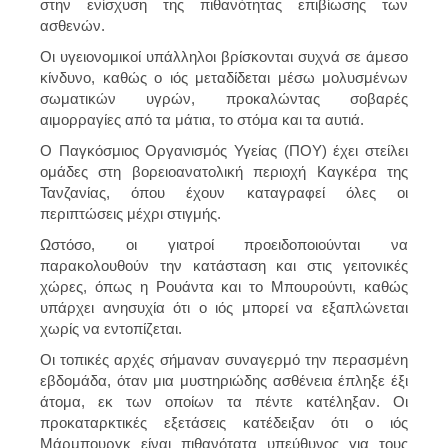
στην ενίσχυση της πιθανότητας επιβίωσης των
ασθενών.
Οι υγειονομικοί υπάλληλοι βρίσκονται συχνά σε άμεσο
κίνδυνο, καθώς ο ιός μεταδίδεται μέσω μολυσμένων
σωματικών υγρών, προκαλώντας σοβαρές
αιμορραγίες από τα μάτια, το στόμα και τα αυτιά.
Ο Παγκόσμιος Οργανισμός Υγείας (ΠΟΥ) έχει στείλει
ομάδες στη βορειοανατολική περιοχή Καγκέρα της
Τανζανίας, όπου έχουν καταγραφεί όλες οι
περιπτώσεις μέχρι στιγμής.
Ωστόσο, οι γιατροί προειδοποιούνται να
παρακολουθούν την κατάσταση και στις γειτονικές
χώρες, όπως η Ρουάντα και το Μπουρούντι, καθώς
υπάρχει ανησυχία ότι ο ιός μπορεί να εξαπλώνεται
χωρίς να εντοπίζεται.
Οι τοπικές αρχές σήμαναν συναγερμό την περασμένη
εβδομάδα, όταν μια μυστηριώδης ασθένεια έπληξε έξι
άτομα, εκ των οποίων τα πέντε κατέληξαν. Οι
προκαταρκτικές εξετάσεις κατέδειξαν ότι ο ιός
Μάρμπουργκ είναι πιθανότατα υπεύθυνος για τους