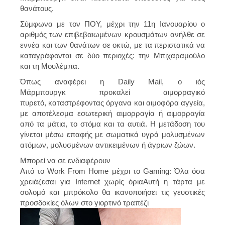
θανάτους.
Σύμφωνα με τον ΠΟΥ, μέχρι την 11η Ιανουαρίου ο
αριθμός των επιβεβαιωμένων κρουσμάτων ανήλθε σε
εννέα και των θανάτων σε οκτώ, με τα περιστατικά να
καταγράφονται σε δύο περιοχές: την Μπιχαραμούλο
και τη Μουλέμπα.
Όπως αναφέρει η Daily Mail, ο ιός
Μάρμπουργκ προκαλεί αιμορραγικό
πυρετό, καταστρέφοντας όργανα και αιμοφόρα αγγεία,
με αποτέλεσμα εσωτερική αιμορραγία ή αιμορραγία
από τα μάτια, το στόμα και τα αυτιά. Η μετάδοση του
γίνεται μέσω επαφής με σωματικά υγρά μολυσμένων
ατόμων, μολυσμένων αντικειμένων ή άγριων ζώων.
Μπορεί να σε ενδιαφέρουν
Από το Work From Home μέχρι το Gaming: Όλα όσα
χρειάζεσαι για Internet χωρίς όριαΑυτή η τάρτα με
σολομό και μπρόκολο θα ικανοποιήσει τις γευστικές
προσδοκίες όλων στο γιορτινό τραπέζι