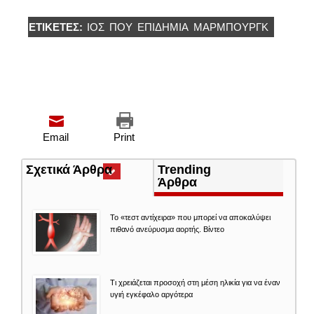
ΕΤΙΚΈΤΕΣ:
ΙΟΣ
ΠΟΥ
ΕΠΙΔΗΜΊΑ
ΜΆΡΜΠΟΥΡΓΚ
Email
Print
Σχετικά Άρθρα
(ενεργή
Trending
καρτέλα)
Άρθρα
Το «τεστ αντίχειρα» που μπορεί να αποκαλύψει
πιθανό ανεύρυσμα αορτής. Βίντεο
Τι χρειάζεται προσοχή στη μέση ηλικία για να έναν
υγιή εγκέφαλο αργότερα