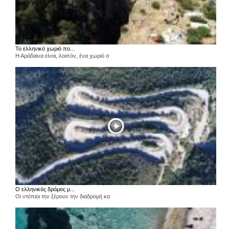
Το ελληνικό χωριό πο...
Η Αράδαινα είναι, λοιπόν, ένα χωριό σ
Ο ελληνικός δρόμος μ...
Οι ντόπιοι την ξέρουν την διαδρομή κα