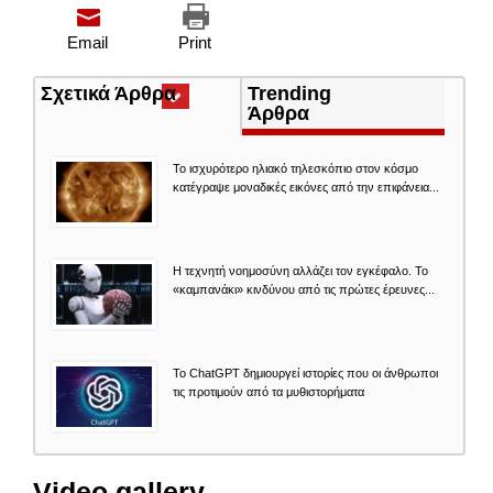
Email
Print
Σχετικά Άρθρα
(ενεργή
Trending
καρτέλα)
Άρθρα
Το ισχυρότερο ηλιακό τηλεσκόπιο στον κόσμο
κατέγραψε μοναδικές εικόνες από την επιφάνεια...
Η τεχνητή νοημοσύνη αλλάζει τον εγκέφαλο. Το
«καμπανάκι» κινδύνου από τις πρώτες έρευνες...
Το ChatGPT δημιουργεί ιστορίες που οι άνθρωποι
τις προτιμούν από τα μυθιστορήματα
Video gallery