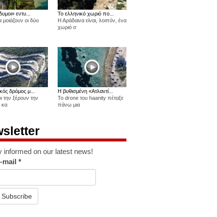
δυμοι» εντυ...
Το ελληνικό χωριό πο...
 μοιάζουν οι δύο
Η Αράδαινα είναι, λοιπόν, ένα
χωριό σ
κός δρόμος μ...
Η βυθισμένη «Ατλαντί...
οι την ξέρουν την
Το drone του haanity πέταξε
 κα
πάνω μια
sletter
y informed on our latest news!
-mail
*
Subscribe