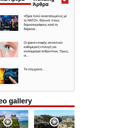
Άρθρα
(ενεργή
καρτέλα)
«Είμαι πολύ αναστατωμένος με
το ΝΑΤΟ», δήλωσε στους
δημοσιογράφους κατά τη
διάρκεια...
Οι φακοί επαφής αποτελούν
καθημερινή επιλογή για
εκατομμύρια ανθρώπους. Όμως,
οι...
Τα σύγχρονα...
eo gallery