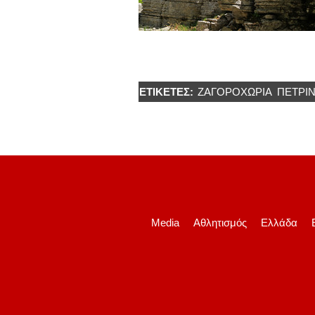
ΕΤΙΚΈΤΕΣ:
ΖΑΓΟΡΟΧΩΡΙΑ
ΠΈΤΡΙ
Media
Αθλητισμός
Ελλάδα