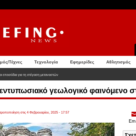
σμός/Τέχνες
Τεχνολογία
Εφημερίδες
Αθλητισμός
ι επεισόδια για τη στέγαση μεταναστών
ο εντυπωσιακό γεωλογικό φαινόμενο 
 τροποποίηση στις 4 Φεβρουαρίου, 2025 - 17:57
Ema
Σχε