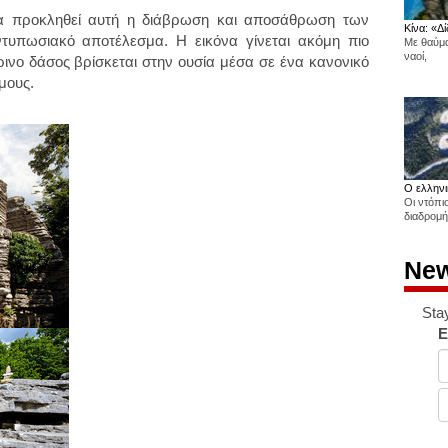
α προκληθεί αυτή η διάβρωση και αποσάθρωση των
Κίνα: «Δί
τυπωσιακό αποτέλεσμα. Η εικόνα γίνεται ακόμη πιο
Με θαύμα
ναοί,
ινο δάσος βρίσκεται στην ουσία μέσα σε ένα κανονικό
μους.
Ο ελληνι
Οι ντόπι
διαδρομή
New
Sta
E