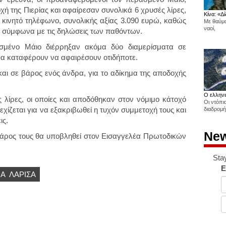
χή της Πιερίας και αφαίρεσαν συνολικά 6 χρυσές λίρες,
Κίνα: «Δί
 κινητό τηλέφωνο, συνολικής αξίας 3.090 ευρώ, καθώς
Με θαύμα
ναοί,
, σύμφωνα με τις δηλώσεις των παθόντων.
ασμένο Μάιο διέρρηξαν ακόμα δύο διαμερίσματα σε
να καταφέρουν να αφαιρέσουν οτιδήποτε.
και σε βάρος ενός άνδρα, για το αδίκημα της αποδοχής
Ο ελληνι
 λίρες, οι οποίες και αποδόθηκαν στον νόμιμο κάτοχό
Οι ντόπι
χίζεται για να εξακριβωθεί η τυχόν συμμετοχή τους και
διαδρομή
ις.
New
βάρος τους θα υποβληθεί στον Εισαγγελέα Πρωτοδικών
Sta
E
ΊΑ
ΛΑΡΙΣΑ