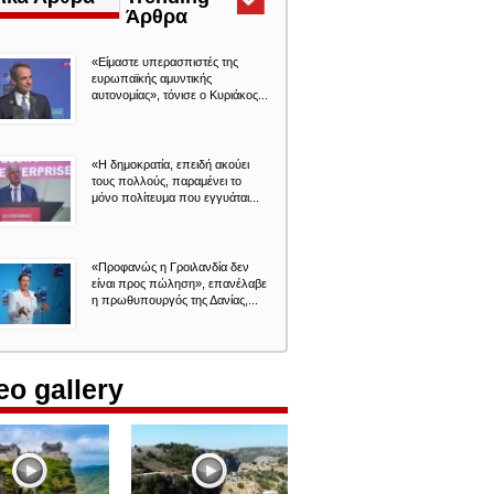
Άρθρα
(ενεργή
καρτέλα)
«Είμαστε υπερασπιστές της
ευρωπαϊκής αμυντικής
αυτονομίας», τόνισε ο Κυριάκος...
«Η δημοκρατία, επειδή ακούει
τους πολλούς, παραμένει το
μόνο πολίτευμα που εγγυάται...
«Προφανώς η Γροιλανδία δεν
είναι προς πώληση», επανέλαβε
η πρωθυπουργός της Δανίας,...
eo gallery