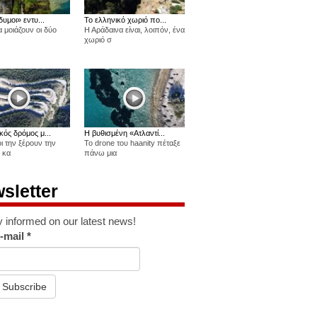
δυμοι» εντυ...
Το ελληνικό χωριό πο...
 μοιάζουν οι δύο
Η Αράδαινα είναι, λοιπόν, ένα
χωριό σ
κός δρόμος μ...
Η βυθισμένη «Ατλαντί...
οι την ξέρουν την
Το drone του haanity πέταξε
 κα
πάνω μια
sletter
y informed on our latest news!
-mail
*
Subscribe