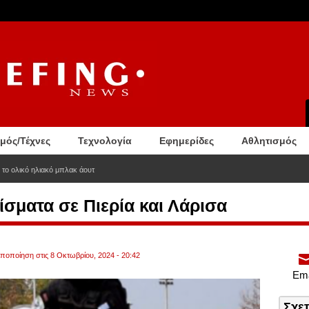
σμός/Τέχνες
Τεχνολογία
Εφημερίδες
Αθλητισμός
 το ολικό ηλιακό μπλακ άουτ
ίσματα σε Πιερία και Λάρισα
οποποίηση στις 8 Οκτωβρίου, 2024 - 20:42
Ema
Σχε