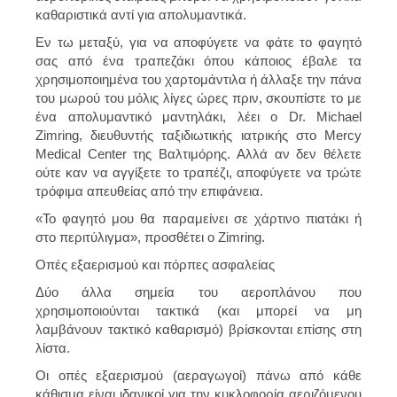
καθαριστικά αντί για απολυμαντικά.
Εν τω μεταξύ, για να αποφύγετε να φάτε το φαγητό
σας από ένα τραπεζάκι όπου κάποιος έβαλε τα
χρησιμοποιημένα του χαρτομάντιλα ή άλλαξε την πάνα
του μωρού του μόλις λίγες ώρες πριν, σκουπίστε το με
ένα απολυμαντικό μαντηλάκι, λέει ο Dr. Michael
Zimring, διευθυντής ταξιδιωτικής ιατρικής στο Mercy
Medical Center της Βαλτιμόρης. Αλλά αν δεν θέλετε
ούτε καν να αγγίξετε το τραπέζι, αποφύγετε να τρώτε
τρόφιμα απευθείας από την επιφάνεια.
«Το φαγητό μου θα παραμείνει σε χάρτινο πιατάκι ή
στο περιτύλιγμα», προσθέτει ο Zimring.
Οπές εξαερισμού και πόρπες ασφαλείας
Δύο άλλα σημεία του αεροπλάνου που
χρησιμοποιούνται τακτικά (και μπορεί να μη
λαμβάνουν τακτικό καθαρισμό) βρίσκονται επίσης στη
λίστα.
Οι οπές εξαερισμού (αεραγωγοί) πάνω από κάθε
κάθισμα είναι ιδανικοί για την κυκλοφορία αεριζόμενου