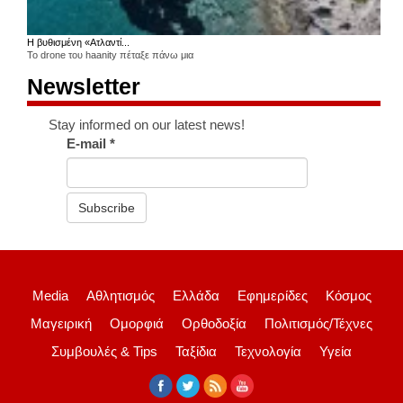
Η βυθισμένη «Ατλαντί...
Το drone του haanity πέταξε πάνω μια
Newsletter
Stay informed on our latest news!
E-mail
*
Subscribe
Media
Αθλητισμός
Ελλάδα
Εφημερίδες
Κόσμος
Μαγειρική
Ομορφιά
Ορθοδοξία
Πολιτισμός/Τέχνες
Συμβουλές & Tips
Ταξίδια
Τεχνολογία
Υγεία