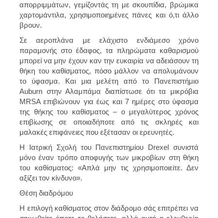
απορριμμάτων, γεμίζοντάς τη με σκουπίδια, βρώμικα
χαρτομάντιλα, χρησιμοποιημένες πάνες και ό,τι άλλο
βρουν.
Σε αεροπλάνα με ελάχιστο ενδιάμεσο χρόνο
παραμονής στο έδαφος, τα πληρώματα καθαρισμού
μπορεί να μην έχουν καν την ευκαιρία να αδειάσουν τη
θήκη του καθίσματος, πόσο μάλλον να απολυμάνουν
το ύφασμα. Και μια μελέτη από το Πανεπιστήμιο
Auburn στην Αλαμπάμα διαπίστωσε ότι τα μικρόβια
MRSA επιβιώνουν για έως και 7 ημέρες στο ύφασμα
της θήκης του καθίσματος – ο μεγαλύτερος χρόνος
επιβίωσης σε οποιαδήποτε από τις σκληρές και
μαλακές επιφάνειες που εξέτασαν οι ερευνητές.
Η Ιατρική Σχολή του Πανεπιστημίου Drexel συνιστά
μόνο έναν τρόπο αποφυγής των μικροβίων στη θήκη
του καθίσματος: «Απλά μην τις χρησιμοποιείτε. Δεν
αξίζει τον κίνδυνο».
Θέση διαδρόμου
Η επιλογή καθίσματος στον διάδρομο σάς επιτρέπει να