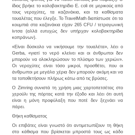
ίδιος βρήκε το κολοβακτηρίδιο E. coli σε μερικούς από
τους νεροχύτες, τα καζανάκια, και τα καθίσματα
τουαλέτας που έλεγξε. Το TravelMath διαπίστωσε ότι τα
κουμπιά στα καζανάκια είχαν 265 CFU / τετραγωνική
ίντσα (αλλά ευτυχώς δεν υπήρχαν κολοβακτηρίδια
κοπράνων).
«Είναι δύσκολο να νικήσουμε την τουαλέτα», λέει ο
Gerba, «γιατί το νερό κλείνει και οι άνθρωποι δεν
μπορούν να ολοκληρώσουν το πλύσιμο των χεριών».
Οι νεροχύτες είναι τόσο μικροί, προσθέτει, που οι
άνθρωποι με μεγάλα χέρια δεν μπορούν ακόμη και να
τα τοποθετήσουν πλήρως κάτω από τις βρύσες.
Ο Zimring συνιστά τη χρήση μιας χαρτοπετσέτας στο
χερούλι της πόρτας κατά την έξοδο και λέει ότι αυτή
είναι η μόνη προφύλαξη που ποτέ δεν ξεχνάει να
πάρει.
Θήκη καθίσματος
Οι επιβάτες είναι γνωστό ότι αντιμετωπίζουν τη θήκη
στο κάθισμα που βρίσκεται μπροστά τους ως κάδο