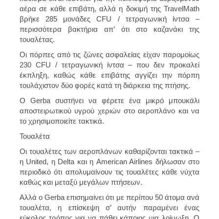
αέρα σε κάθε επιβάτη, αλλά η δοκιμή της TravelMath
βρήκε 285 μονάδες CFU / τετραγωνική ίντσα –
περισσότερα βακτήρια απ’ ότι στο καζανάκι της
τουαλέτας.
Οι πόρπες από τις ζώνες ασφαλείας είχαν παρομοίως
230 CFU / τετραγωνική ίντσα – που δεν προκαλεί
έκπληξη, καθώς κάθε επιβάτης αγγίζει την πόρπη
τουλάχιστον δύο φορές κατά τη διάρκεια της πτήσης.
Ο Gerba συστήνει να φέρετε ένα μικρό μπουκάλι
αποστειρωτικού υγρού χεριών στο αεροπλάνο και να
το χρησιμοποιείτε τακτικά.
Τουαλέτα
Οι τουαλέτες των αεροπλάνων καθαρίζονται τακτικά –
η United, η Delta και η American Airlines δήλωσαν στο
περιοδικό ότι απολυμαίνουν τις τουαλέτες κάθε νύχτα
καθώς και μεταξύ μεγάλων πτήσεων.
Αλλά ο Gerba επισημαίνει ότι με περίπου 50 άτομα ανά
τουαλέτα, η επίσκεψη σ’ αυτήν παραμένει ένας
εύκολος τρόπος για να πάθει κάποιος μια λοίμωξη. Ο