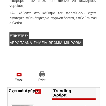
διάδρομο ήταν πολύ πιο πιθανό να κολλήσουν
νοροϊούς.
«Αν κάθεστε στο κάθισμα του παραθύρου, έχετε
λιγότερες πιθανότητες να αρρωστήσετε», επιβεβαιώνει
ο Gerba.
ΕΤΙΚΈΤΕΣ:
ΑΕΡΟΠΛΆΝΑ
ΣΗΜΕΙΑ
ΒΡΩΜΙΆ
ΜΙΚΡΌΒΙΑ
Email
Print
Σχετικά Άρθρα
(ενεργή
Trending
καρτέλα)
Άρθρα