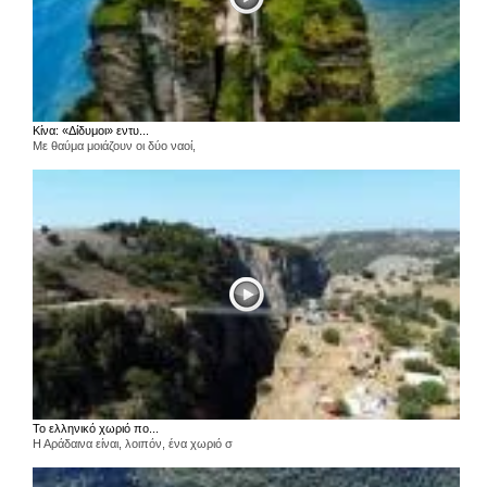
Κίνα: «Δίδυμοι» εντυ...
Με θαύμα μοιάζουν οι δύο ναοί,
Το ελληνικό χωριό πο...
Η Αράδαινα είναι, λοιπόν, ένα χωριό σ