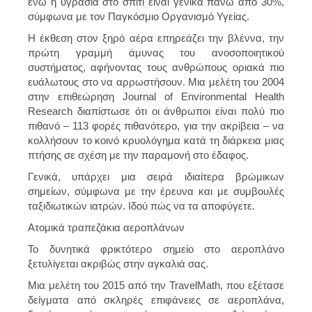
ενώ η υγρασία στο σπίτι είναι γενικά πάνω από 30%,
σύμφωνα με τον Παγκόσμιο Οργανισμό Υγείας.
Η έκθεση στον ξηρό αέρα επηρεάζει την βλέννα, την
πρώτη γραμμή άμυνας του ανοσοποιητικού
συστήματος, αφήνοντας τους ανθρώπους οριακά πιο
ευάλωτους στο να αρρωστήσουν. Μια μελέτη του 2004
στην επιθεώρηση Journal of Environmental Health
Research διαπίστωσε ότι οι άνθρωποι είναι πολύ πιο
πιθανό – 113 φορές πιθανότερο, για την ακρίβεια – να
κολλήσουν το κοινό κρυολόγημα κατά τη διάρκεια μιας
πτήσης σε σχέση με την παραμονή στο έδαφος.
Γενικά, υπάρχει μια σειρά ιδιαίτερα βρώμικων
σημείων, σύμφωνα με την έρευνα και με συμβουλές
ταξιδιωτικών ιατρών. Ιδού πώς να τα αποφύγετε.
Ατομικά τραπεζάκια αεροπλάνων
Το δυνητικά φρικτότερο σημείο στο αεροπλάνο
ξετυλίγεται ακριβώς στην αγκαλιά σας.
Μια μελέτη του 2015 από την TravelMath, που εξέτασε
δείγματα από σκληρές επιφάνειες σε αεροπλάνα,