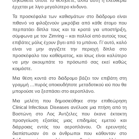
σηκωθείτε όποτε το θελήσετε, αλλά αυτή η ελευθερία
έρχεται με λίγο μεγαλύτερο κίνδυνο.
Τα προσκέφαλα των καθισμάτων στο διάδρομο είναι
πιθανό να φιλοξενούν μικρόβια από κάθε άτομο που
περπατάει δίπλα τους και τα κρατά για υποστήριξη,
σύμφωνα με τον Zimring – και πολλοί από αυτούς τους
επιβάτες μόλις έχουν βγει από το μπάνιο. Γι’ αυτό, καλό
είναι να μην αγγίζετε την περιοχή δίπλα στο
προσκέφαλο του καθίσματος, και ίσως είναι καλύτερο
να μην ακουμπάτε το πρόσωπό σας εκεί καθώς
κοιμάστε.
Μια θέση κοντά στο διάδρομο βάζει τον επιβάτη στη
γραμμή …πυρός οποιουδήποτε μεταδοτικού ιού που θα
μπορούσε να ξεσπάσει στο αεροπλάνο.
Μια μελέτη που δημοσιεύθηκε στην επιθεώρηση
Clinical Infectious Diseases ανέλυσε μια πτήση από τη
Βοστώνη στο Λος Άντζελες που έκανε έκτακτη
προσγείωση εξαιτίας μιας επιδημίας εμετού και
διάρροιας εντός του αεροπλάνου. Οι ερευνητές
διαπίστωσαν ότι οι άνθρωποι που κάθονταν στο