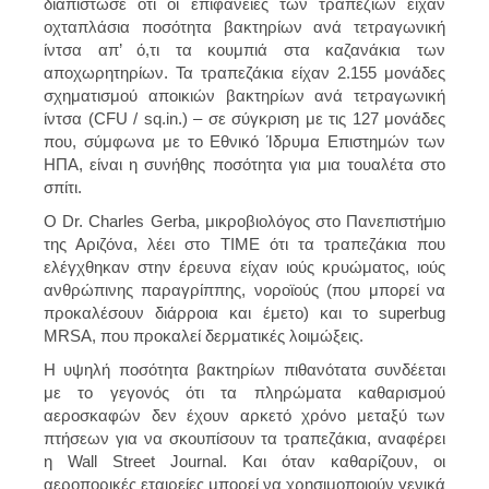
διαπίστωσε ότι οι επιφάνειες των τραπεζιών είχαν
οχταπλάσια ποσότητα βακτηρίων ανά τετραγωνική
ίντσα απ’ ό,τι τα κουμπιά στα καζανάκια των
αποχωρητηρίων. Τα τραπεζάκια είχαν 2.155 μονάδες
σχηματισμού αποικιών βακτηρίων ανά τετραγωνική
ίντσα (CFU / sq.in.) – σε σύγκριση με τις 127 μονάδες
που, σύμφωνα με το Εθνικό Ίδρυμα Επιστημών των
ΗΠΑ, είναι η συνήθης ποσότητα για μια τουαλέτα στο
σπίτι.
Ο Dr. Charles Gerba, μικροβιολόγος στο Πανεπιστήμιο
της Αριζόνα, λέει στο TIME ότι τα τραπεζάκια που
ελέγχθηκαν στην έρευνα είχαν ιούς κρυώματος, ιούς
ανθρώπινης παραγρίππης, νοροϊούς (που μπορεί να
προκαλέσουν διάρροια και έμετο) και το superbug
MRSA, που προκαλεί δερματικές λοιμώξεις.
Η υψηλή ποσότητα βακτηρίων πιθανότατα συνδέεται
με το γεγονός ότι τα πληρώματα καθαρισμού
αεροσκαφών δεν έχουν αρκετό χρόνο μεταξύ των
πτήσεων για να σκουπίσουν τα τραπεζάκια, αναφέρει
η Wall Street Journal. Και όταν καθαρίζουν, οι
αεροπορικές εταιρείες μπορεί να χρησιμοποιούν γενικά