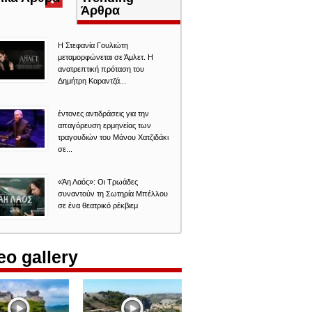
καρτέλα)
Άρθρα
Η Στεφανία Γουλιώτη
μεταμορφώνεται σε Άμλετ. Η
ανατρεπτική πρόταση του
Δημήτρη Καραντζά...
έντονες αντιδράσεις για την
απαγόρευση ερμηνείας των
τραγουδιών του Μάνου Χατζιδάκι
σε...
«Άη Λαός»: Οι Τρωάδες
συναντούν τη Σωτηρία Μπέλλου
σε ένα θεατρικό ρέκβιεμ
eo gallery