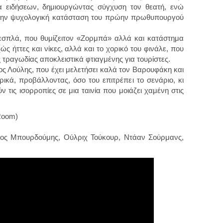
α ειδήσεων, δημιουργώντας σύγχυση τον θεατή, ενώ
 την ψυχολογική κατάσταση του πρώην πρωθυπουργού
εσπλά, που θυμίζειτον «Ζορμπά» αλλά και κατάστημα
 ήττες και νίκες, αλλά και το χορικό του φινάλε, που
τραγωδίας αποκλειστικά φτιαγμένης για τουρίστες.
ος Λούλης, που έχει μελετήσει καλά τον Βαρουφάκη και
ρικά, προβάλλοντας, όσο του επιτρέπει το σενάριο, κι
 τις ισορροπίες σε μια ταινία που μοιάζει χαμένη στις
 Room)
ρος Μπουρδούμης, Ούλριχ Τούκουρ, Ντάαν Σούρμανς,