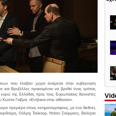
ύσεων που έλαβαν χώρα ανάμεσα στην κυβέρνηση
α και Βρυξέλλες προκειμένου να βρεθεί ένας τρόπος
Vid
σ. ευρώ της Ελλάδας προς τους Ευρωπαίους δανειστές
του Κώστα Γαβρά, «Ενήλικοι στην αίθουσα».
ήμερα πρεμιέρα στους κινηματογράφους, με ένα διεθνές
ουρδούμη, Ούλριχ Τούκουρ, Ντάαν Σούρμανς, Βαλέρια