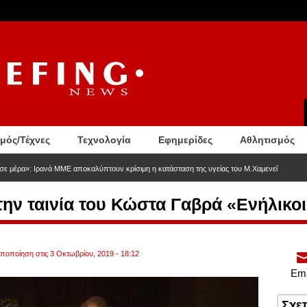
σμός/Τέχνες
Τεχνολογία
Εφημερίδες
Αθλητισμός
σε μέρα»: Ιρανά ΜΜΕ αποκαλύπτουν κρίσιμη η κατάσταση της υγείας του Μ.Χαμενεΐ
την ταινία του Κώστα Γαβρά «Ενήλικο
οποποίηση στις 3 Οκτωβρίου, 2019 - 18:12
Ema
Σχε