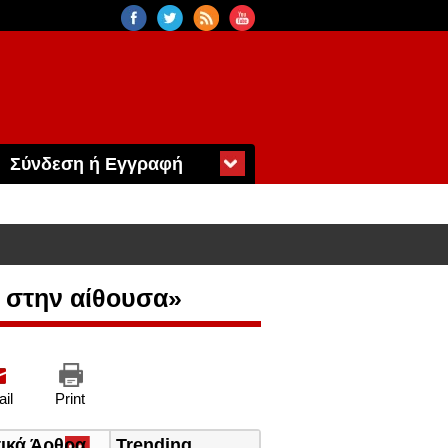
Σύνδεση ή Εγγραφή
ι στην αίθουσα»
il
Print
τικά Άρθρα
(ενεργή
Trending