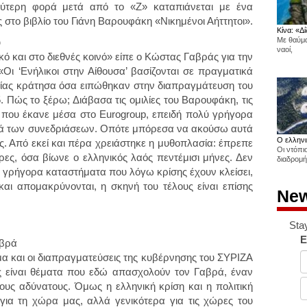
ύτερη φορά μετά από το «Ζ» καταπιάνεται με ένα
 στο βιβλίο του Γιάνη Βαρουφάκη «Νικημένοι Αήττητοι».
Κίνα: «Δί
Με θαύμα
υ
ναοί,
 και στο διεθνές κοινό» είπε ο Κώστας Γαβράς για την
Οι ‘Ενήλικοι στην Αίθουσα’ βασίζονται σε πραγματικά
αινίας κράτησα όσα ειπώθηκαν στην διαπραγμάτευση του
 Πώς το ξέρω; Διάβασα τις ομιλίες του Βαρουφάκη, τις
ς που έκανε μέσα στο Eurogroup, επειδή πολύ γρήγορα
κά των συνεδριάσεων. Οπότε μπόρεσα να ακούσω αυτά
Ο ελληνι
υς. Από εκεί και πέρα χρειάστηκε η μυθοπλασία: έπρεπε
Οι ντόπι
ες, όσα βίωνε ο ελληνικός λαός πεντέμισι μήνες. Δεν
διαδρομή
 γρήγορα καταστήματα που λόγω κρίσης έχουν κλείσει,
αι απομακρύνονται, η σκηνή του τέλους είναι επίσης
New
Sta
E
αβρά
μα και οι διαπραγματεύσεις της κυβέρνησης του ΣΥΡΙΖΑ
ος είναι θέματα που εδώ απασχολούν τον Γαβρά, έναν
ους αδύνατους. Όμως η ελληνική κρίση και η πολιτική
ια τη χώρα μας, αλλά γενικότερα για τις χώρες του