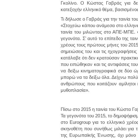
Γκολίνο. Ο Κώστας Γαβράς για δε
κατεξοχήν ελληνικό θέμα, βασισμένος
Τι δήλωσε ο Γαβράς για την ταινία το
«Στοχεύω κάπου ανάμεσα στο ελληνικό
ταινία του μιλώντας στο ΑΠΕ-ΜΠΕ. «
γεγονότα. Σ' αυτό το επίπεδο της τ
χρέους τους πρώτους μήνες του 2015.
σημειώσεις του και τις ηχογραφήσει
κατάλαβε ότι δεν κρατούσαν πρακτι
που ειπώθηκαν και τις αντιφάσεις το
να δείξω κινηματογραφικά σε δύο ώρ
μπορώ να τα δείξω όλα. Δείχνω πολύ
ανθρώπους που κοιτάζουν αμίλητοι κ
μυθοπλασία».
Πίσω στο 2015 η ταινία του Κώστα Γ
Τα γεγονότα του 2015, το δημοψήφισ
στο Eurogroup για το ελληνικό χρέ
σκηνοθέτη που συνήθως μιλάει για τ
της Ευρωπαϊκής Ένωσης, όχι μόνο γ