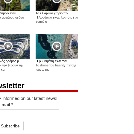
δυμοι» εντυ...
Το ελληνικό χωριό πο...
 μοιάζουν οι δύο
Η Αράδαινα είναι, λοιπόν, ένα
χωριό σ
κός δρόμος μ...
Η βυθισμένη «Ατλαντί...
οι την ξέρουν την
Το drone του haanity πέταξε
 κα
πάνω μια
sletter
y informed on our latest news!
-mail
*
Subscribe