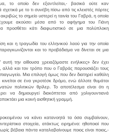
μα, το οποίο δεν εξαντλείται,- βασικά ούτε καν
 σχετικά με το τι συνέβη πίσω από τις κλειστές πόρτες
κριβώς το σημείο υστερεί η ταινία του Γαβρά, η οποία
έχουμε ακούσει μέσα από το αφήγημα του Γιάνη
α προσθέτει κάτι διαφωτιστικό σε μια πολύπλοκη
ρίση και η τραγωδία του ελληνικού λαού για την οποία
 παραγκωνίζονται και το προβάδισμα να δίνεται σε μια
 αυτή την αίθουσα χρειαζόμαστε ενήλικες» δεν έχει
ας, αλλά και τον τρόπο που ο Γαβράς παρουσιάζει τους
πιαγωγείο. Μια επιλογή όμως που δεν διατηρεί καθόλη
ε κινείται σε ένα γκροτέσκ δρόμο, ενώ άλλοτε θυμάται
ατών πολιτικών θρίλερ. Το αποτέλεσμα είναι ότι η
ρει να δημιουργεί διακόπτεται από χολιγουντιανά
 αποκτάει μια κοινή αισθητική γραμμή.
ροκειμένου να κάνει κατανοητά τα όσα συμβαίνουν,
τερίστικα στοιχεία, ατάκτως ειρημένα: ηθοποιοί που
ίς βέβαια πάντα καταλαβαίνουμε ποιος είναι ποιος,-