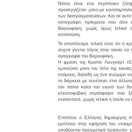
Νότου είναι ένα περίπλοκο ζήτη
προσεγγίζεται- μόνο με κουτσομπολιά
των διαπραγματεύσεων. Και σε αυτό α
καταγράφει πράγματα που όλοι 
Βαρουφάκη, χωρίς όμως τελικά ν
κατάσταση.
Το αποτέλεσμα τελικά είναι ότι η κ
συχνά γίνεται λόγος στην ταινία να
αγιογραφία του Βαρουφάκη.
Η φράση της Κριστίν Λανγκάρτ «Σ’
εμπνεύσει μόνο τον τίτλο της ταινί
εταίρους, δηλαδή ως ένα ανώριμο νη
τη διάρκεια με συνέπεια: έτσι άλλοτ
τον παλιό καλό του εαυτό των δυν
κλειστοφοβική ατμόσφαιρα που ξέ
ενσταντανέ, χωρίς τελικά η ταινία να
Επιπλέον ο Έλληνας δημιουργός π
εμπλέκει στην αφήγησή του ντοκιμαν
υποδύονται πραγματικά πρόσωπα- χωρ