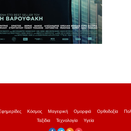
Εφημερίδες
Κόσμος
Μαγειρική
Ομορφιά
Ορθοδοξία
Πολ
Ταξίδια
Τεχνολογία
Υγεία