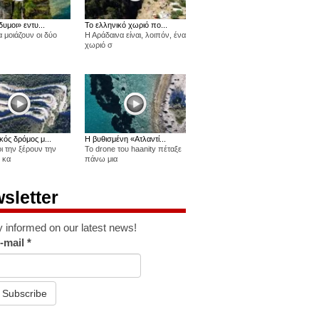
δυμοι» εντυ...
Το ελληνικό χωριό πο...
 μοιάζουν οι δύο
Η Αράδαινα είναι, λοιπόν, ένα
χωριό σ
κός δρόμος μ...
Η βυθισμένη «Ατλαντί...
οι την ξέρουν την
Το drone του haanity πέταξε
 κα
πάνω μια
sletter
y informed on our latest news!
-mail
*
Subscribe