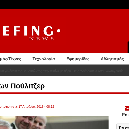
σμός/Τέχνες
Τεχνολογία
Εφημερίδες
Αθλητισμός
5α γενέθλιά της με βουτώντας στην πισίνα με τιάρα. Πως αντέδρασε ο Χάρι. Φωτογραφία
ίων Πούλιτζερ
οποίηση στις 17 Απριλίου, 2018 - 08:12
Ema
Σχε