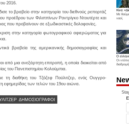
ου 2016.
Κίνα: «Δί
δισε το βραβείο στην κατηγορία του διεθνούς ρεπορτάζ
Με θαύμα
ου προέδρου των Φιλιππίνων Ροντρίγκο Ντουτέρτε και
ναοί,
ας που προβαίνουν σε εξωδικαστικές δολοφονίες.
άκριση στην κατηγορία φωτογραφικού αφιερώματος για
κια.
ντικά βραβεία της αμερικανικής δημοσιογραφίας και
Ο ελληνι
Οι ντόπι
ι από μια ανεξάρτητη επιτροπή, η οποία διοικείται από
διαδρομή
ίας του Πανεπιστημίου Κολούμπια.
ε τη διαθήκη του Τζόζεφ Πούλιτζερ, ενός Ουγγρο-
New
η εφημερίδας των τελών του 19ου αιώνα.
Sta
E
ΥΛΙΤΖΕΡ
ΔΗΜΟΣΙΟΓΡΆΦΟΙ