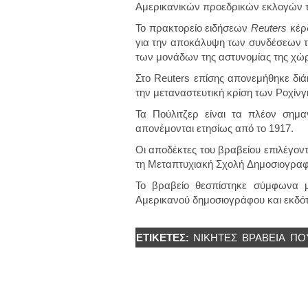
Αμερικανικών προεδρικών εκλογών τ
Το πρακτορείο ειδήσεων
Reuters
κέρ
για την αποκάλυψη των συνδέσεων τ
των μονάδων της αστυνομίας της χώρ
Στο Reuters επίσης απονεμήθηκε δι
την μεταναστευτική κρίση των Ροχίνγ
Τα Πούλιτζερ είναι τα πλέον σημα
απονέμονται ετησίως από το 1917.
Οι αποδέκτες του βραβείου επιλέγοντα
τη Μεταπτυχιακή Σχολή Δημοσιογραφ
Το βραβείο θεσπίστηκε σύμφωνα μ
Αμερικανού δημοσιογράφου και εκδότ
ΕΤΙΚΈΤΕΣ:
ΝΙΚΗΤΈΣ
ΒΡΑΒΕΙΑ
ΠΟ