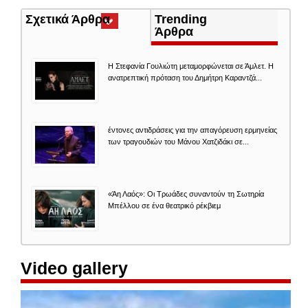
Σχετικά Άρθρα
(ενεργή
Trending
καρτέλα)
Άρθρα
Η Στεφανία Γουλιώτη μεταμορφώνεται σε Άμλετ. Η
ανατρεπτική πρόταση του Δημήτρη Καραντζά...
έντονες αντιδράσεις για την απαγόρευση ερμηνείας
των τραγουδιών του Μάνου Χατζιδάκι σε...
«Άη Λαός»: Οι Τρωάδες συναντούν τη Σωτηρία
Μπέλλου σε ένα θεατρικό ρέκβιεμ
Video gallery