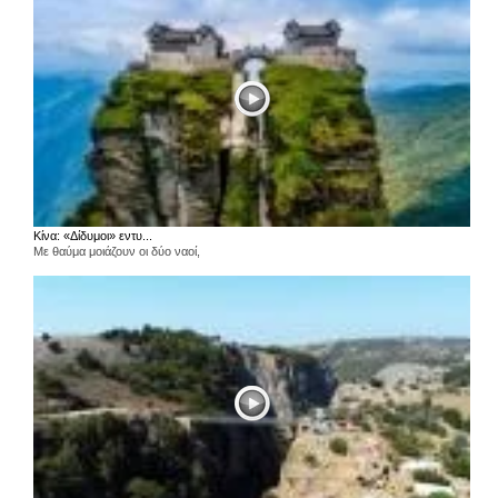
Κίνα: «Δίδυμοι» εντυ...
Με θαύμα μοιάζουν οι δύο ναοί,