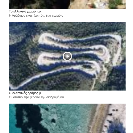
Το ελληνικό χωριό πο...
Η Αράδαινα είναι, λοιπόν, ένα χωριό σ
Ο ελληνικός δρόμος μ...
Οι ντόπιοι την ξέρουν την διαδρομή κα