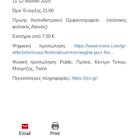
11-12
Ιουλίου
2025
Ώρα Έναρξης 21:00
Πρώην Καποδιστριακό Ορφανοτροφείο (πολιτικές
φυλακές Αίγινας)
Εισιτήρια
από 7,50 €
Ψηφιακή προπώληση:
https://www.more.com/gr-
el/tickets/music/festival/summer/aegina-jazz-fes...
Φυσική προπώληση: Public, Πρόκα, Κέντρο Τύπου,
Μούρτζης, Twins
Περισσότερες πληροφορίες:
https://jsn.gr/
Email
Print