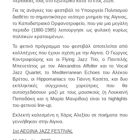
περιοδείες τους στο εξωτερικό κατά το έτος 2026.
Για τις ανάγκες του φεστιβάλ
το Υπουργείο Πολιτισμού
διαθέτει το σημαντικότερο νεότερο μνημείο της Αίγινας
,
το Καποδιστριακό Ορφανοτροφείο, που για μια μεγάλη
περίοδο (1880-1985) λειτούργησε ως φυλακή κυρίως
πολιτικών κρατουμένων.
Το φετινό πρόγραμμα του φεστιβάλ αποτελείται από
καλλιτέχνες που έχουν σχέση με την Αίγινα.
Ο Γιώργος
Κοντραφούρης και οι Flying Jazz Trio, o Παντελής
Μπενετάτος με τον Alexandros Affolter και το Vocal
Jazz Quartet, τo Mediterranean Echoes του Αλέκου
Βρέτου, οι Hippomaniacs του Γιάννη Κασέτα, και δυο
εκπληκτικές σύγχρονες χορεύτριες που θα
αυτοσχεδιάσουν μαζί με τους μουσικούς (η Λουκιανή
Παπαδάκη και η Μαρία Μαυρίδου) είναι τα highlights
του φετινού line-up.
Εκλεκτή καλεσμένη
η Χάρις Αλεξίου σε ποιήματα που
γεννήθηκαν στην Αίγινα.
1
st
AEGINA JAZZ FESTIVAL