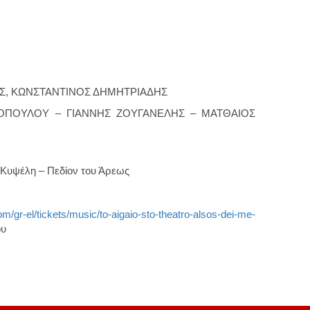
Σ, ΚΩΝΣΤΑΝΤΙΝΟΣ ΔΗΜΗΤΡΙΑΔΗΣ
ΔΟΠΟΥΛΟΥ – ΓΙΑΝΝΗΣ ΖΟΥΓΑΝΕΛΗΣ – ΜΑΤΘΑΙΟΣ
υψέλη – Πεδίον του Άρεως
m/gr-el/tickets/music/to-aigaio-sto-theatro-alsos-dei-me-
ου