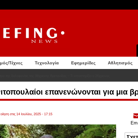
σμός/Τέχνες
Τεχνολογία
Εφημερίδες
Αθλητισμός
ητρο της δολοφονίας της 38χρονης Βρετανίδας – Τι υποστηρίζει ο 26χρονος
ιτοπουλαίοι επανενώνονται για μια β
ίηση στις 14 Ιουλίου, 2025 - 17:15
Ema
Σχε