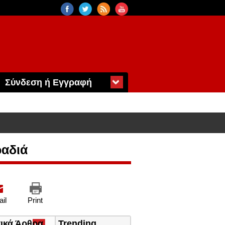
Σύνδεση ή Εγγραφή
ραδιά
il
Print
τικά Άρθρα
(ενεργή
Trending