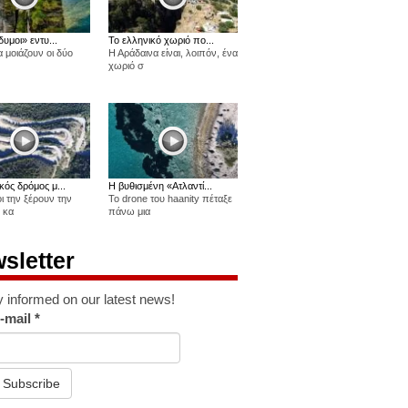
δυμοι» εντυ...
Το ελληνικό χωριό πο...
 μοιάζουν οι δύο
Η Αράδαινα είναι, λοιπόν, ένα
χωριό σ
κός δρόμος μ...
Η βυθισμένη «Ατλαντί...
οι την ξέρουν την
Το drone του haanity πέταξε
 κα
πάνω μια
sletter
y informed on our latest news!
-mail
*
Subscribe