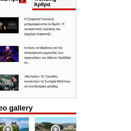
καρτέλα)
Άρθρα
Η Στεφανία Γουλιώτη
μεταμορφώνεται σε Άμλετ. Η
ανατρεπτική πρόταση του
Δημήτρη Καραντζά...
έντονες αντιδράσεις για την
απαγόρευση ερμηνείας των
τραγουδιών του Μάνου Χατζιδάκι
σε...
«Άη Λαός»: Οι Τρωάδες
συναντούν τη Σωτηρία Μπέλλου
σε ένα θεατρικό ρέκβιεμ
eo gallery