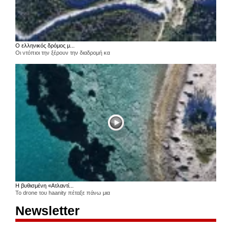
Ο ελληνικός δρόμος μ...
Οι ντόπιοι την ξέρουν την διαδρομή κα
Η βυθισμένη «Ατλαντί...
Το drone του haanity πέταξε πάνω μια
Newsletter