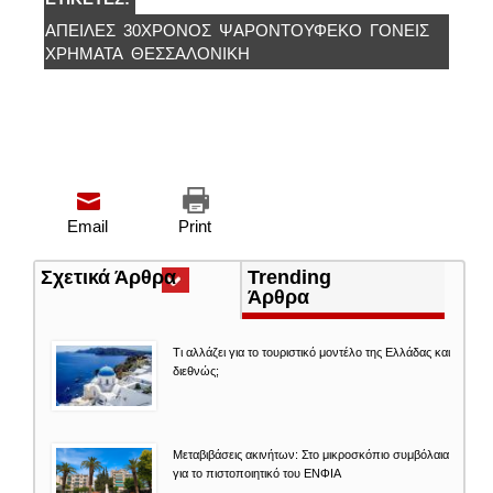
ΑΠΕΙΛΕΣ
30ΧΡΟΝΟΣ
ΨΑΡΟΝΤΟΥΦΕΚΟ
ΓΟΝΕΙΣ
ΧΡΉΜΑΤΑ
ΘΕΣΣΑΛΟΝΊΚΗ
Email
Print
Σχετικά Άρθρα
(ενεργή
Trending
καρτέλα)
Άρθρα
Τι αλλάζει για το τουριστικό μοντέλο της Ελλάδας και
διεθνώς;
Μεταβιβάσεις ακινήτων: Στο μικροσκόπιο συμβόλαια
για το πιστοποιητικό του ΕΝΦΙΑ