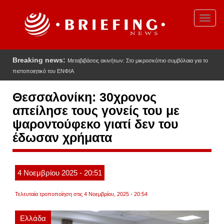
Παράκαμψη
προς
Toggl
το
navig
κυρίως
περιεχόμενο
Breaking news:
Μεταβιβάσεις ακινήτων: Στο μικροσκόπιο συμβόλαια για το
πιστοποιητικό του ΕΝΦΙΑ
Θεσσαλονίκη: 30χρονος
απείλησε τους γονείς του με
ψαροντούφεκο γιατί δεν του
έδωσαν χρήματα
4
Νοεμβρίου
2025
- 20:51
Τελευταία τροποποίηση στις 4 Νοεμβρίου, 2025 - 20:54
Ελλάδα