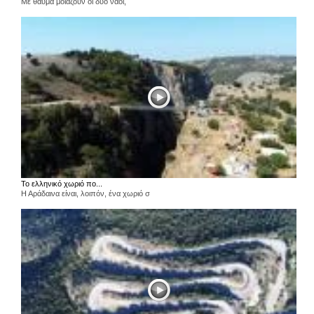
Με θαύμα μοιάζουν οι δύο ναοί,
Το ελληνικό χωριό πο...
Η Αράδαινα είναι, λοιπόν, ένα χωριό σ