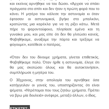
και εκείνος αρνήθηκε να του δώσει. «Άρχισε να σπάει
πράγματα στο σπίτι και δεν ήταν η πρώτη φορά που το
κάνει. Η μητέρα του κάλεσε την αστυνομία κι όταν
έφτασαν οι αστυνομικοί, βγήκε στο μπαλκόνι,
κρατώντας μια καρέκλα για να τη ρίξει κάτω. Μετά
πήρε το ψαροντούφεκο, πλησίασε εμένα και τη
γυναίκα μου, και μας είπε ότι δεν θα γλιτώσει κανείς.
Φοβηθήκαμε, ανοίξαμε την πόρτα και τρέξαμε να
φύγουμε», κατέθεσε ο πατέρας.
«Όταν δεν του δίνουμε χρήματα, γίνεται επιθετικός.
Φοβηθήκαμε πολύ. Όταν ήρθε η αστυνομία, έλεγε ότι
θα μας σκοτώσει όλους και θα αυτοκτονήσει»,
συμπλήρωσε η μητέρα του.
Ο 30χρονος, στην απολογία του αρνήθηκε όσα
κατήγγειλαν οι γονείς του, υποστηρίζοντας ότι είναι
ψέματα. «Ντρέπομαι που τους ζητάω χρήματα. Πρέπει
να βρω μία δουλειά» ανέφερε, μεταξύ άλλων, ο ίδιος.
ΕΤΙΚΈΤΕΣ: