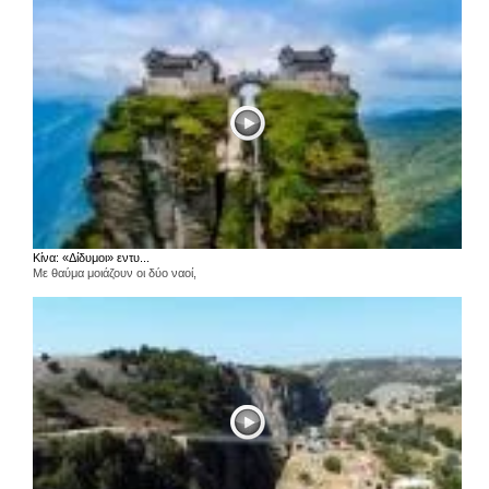
Κίνα: «Δίδυμοι» εντυ...
Με θαύμα μοιάζουν οι δύο ναοί,