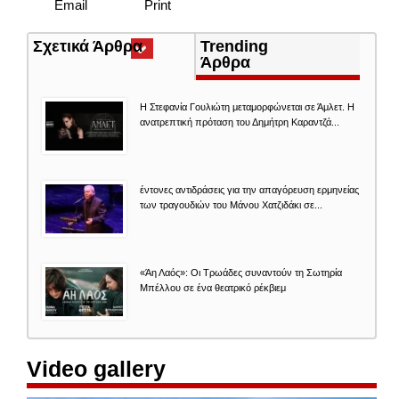
Email
Print
Σχετικά Άρθρα
(ενεργή
Trending
καρτέλα)
Άρθρα
Η Στεφανία Γουλιώτη μεταμορφώνεται σε Άμλετ. Η
ανατρεπτική πρόταση του Δημήτρη Καραντζά...
έντονες αντιδράσεις για την απαγόρευση ερμηνείας
των τραγουδιών του Μάνου Χατζιδάκι σε...
«Άη Λαός»: Οι Τρωάδες συναντούν τη Σωτηρία
Μπέλλου σε ένα θεατρικό ρέκβιεμ
Video gallery