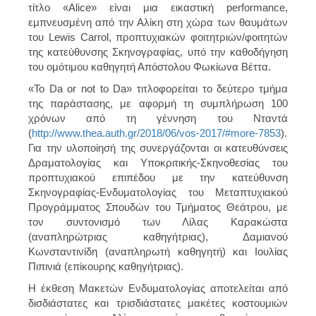
τίτλο «Alice» είναι μια εικαστική performance,
εμπνευσμένη από την Αλίκη στη χώρα των θαυμάτων
του Lewis Carrol, προπτυχιακών φοιτητριών/φοιτητών
της κατεύθυνσης Σκηνογραφίας, υπό την καθοδήγηση
του ομότιμου καθηγητή Απόστολου Φωκίωνα Βέττα.
«To Da or not to Da» τιτλοφορείται το δεύτερο τμήμα
της παράστασης, με αφορμή τη συμπλήρωση 100
χρόνων από τη γέννηση του Νταντά
(
http://www.thea.auth.gr/2018/06/vos-2017/#more-7853
).
Για την υλοποίησή της συνεργάζονται οι κατευθύνσεις
Δραματολογίας και Υποκριτικής-Σκηνοθεσίας του
προπτυχιακού επιπέδου με την κατεύθυνση
Σκηνογραφίας-Ενδυματολογίας του Μεταπτυχιακού
Προγράμματος Σπουδών του Τμήματος Θεάτρου, με
τον συντονισμό των Λίλας Καρακώστα
(αναπληρώτριας καθηγήτριας), Δαμιανού
Κωνσταντινίδη (αναπληρωτή καθηγητή) και Ιουλίας
Πιπινιά (επίκουρης καθηγήτριας).
Η έκθεση Μακετών Ενδυματολογίας αποτελείται από
δισδιάστατες και τρισδιάστατες μακέτες κοστουμιών