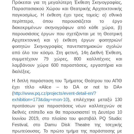
Πρόκειται για τη μεγαλύτερη Έκθεση Σκηνογραφίας,
Παραστασιακού Χώρου και Θεατρικής Αρχιτεκτονικής
παγκοσμίως. Η έκθεση έχει τρεις τομείς: α) εθνικά
περίπτερα, όπου παρουσιάζεται το έργο
διακεκριμένων σκηνογράφων από κάθε χώρα, β)
παρουσιάσεις έργων που σχετίζονται με τη Θεατρική
Αρχιτεκτονική και γ) έκθεση έργων φοιτητριών/
φοιτητών Σκηνογραφίας πανεπιστημιακών σχολών
από όλο τον κόσμο. Στη φετινή, 14η Διεθνή Έκθεση,
συμμετέχουν 79 χώρες, 800 καλλιτέχνες και
λαμβάνουν χώρα 600 παραστάσεις, εργαστήρια και
διαλέξεις.
Η διπλή παράσταση του Τμήματος Θεάτρου του ΑΠΘ
έχει τίτλο «Alice – to DA or not to DA»
(
http://www.pq.cz/projects/event-detail-en/?
exhibition=173&day=mon-10
), επιλέχτηκε μεταξύ 130
προτάσεων για παραστάσεις νέων καλλιτεχνών σε
διεθνές επίπεδο και θα παρουσιαστεί τη Δευτέρα 10
Ιουνίου 2019, στο πλαίσιο του φεστιβάλ PQ Studio:
Festival, στο Damu Disk Theatre της τσεχικής
πρωτεύουσας. Το πρώτο τμήμα της παράστασης με