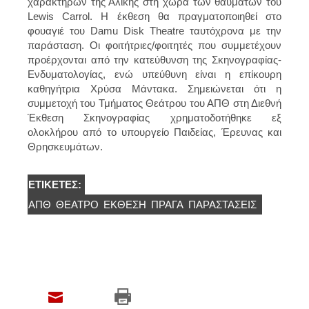
χαρακτήρων της Αλίκης στη χώρα των θαυμάτων του
Lewis Carrol. Η έκθεση θα πραγματοποιηθεί στο
φουαγιέ του Damu Disk Theatre ταυτόχρονα με την
παράσταση. Οι φοιτήτριες/φοιτητές που συμμετέχουν
προέρχονται από την κατεύθυνση της Σκηνογραφίας-
Ενδυματολογίας, ενώ υπεύθυνη είναι η επίκουρη
καθηγήτρια Χρύσα Μάντακα. Σημειώνεται ότι η
συμμετοχή του Τμήματος Θεάτρου του ΑΠΘ στη Διεθνή
Έκθεση Σκηνογραφίας χρηματοδοτήθηκε εξ
ολοκλήρου από το υπουργείο Παιδείας, Έρευνας και
Θρησκευμάτων.
ΕΤΙΚΈΤΕΣ:
ΑΠΘ
ΘΈΑΤΡΟ
ΕΚΘΕΣΗ
ΠΡΆΓΑ
ΠΑΡΑΣΤΆΣΕΙΣ