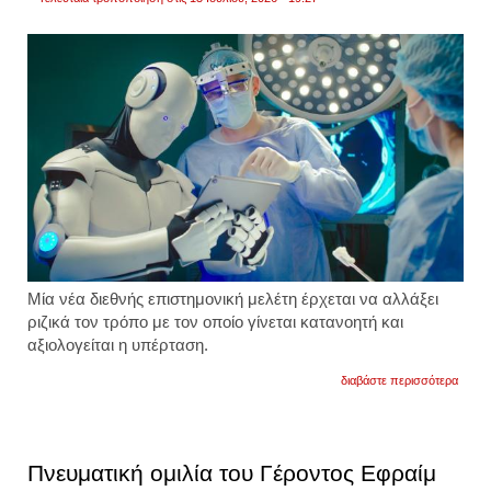
Μία
νέα διεθνής επιστημονική μελέτη
έρχεται να αλλάξει
ριζικά τον τρόπο με τον οποίο γίνεται κατανοητή και
αξιολογείται η
υπέρταση
.
για
διαβάστε περισσότερα
η
τεχνη
νοημ
βλέπε
την
Πνευματική ομιλία του Γέροντος Εφραίμ
αόρατ
πολυο