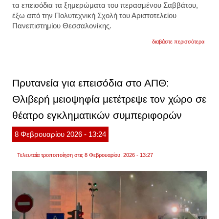
τα
επεισόδια τα ξημερώματα του περασμένου Σαββάτου,
έξω από την Πολυτεχνική Σχολή
του Αριστοτελείου
Πανεπιστημίου Θεσσαλονίκης.
για
διαβάστε περισσότερα
συνεχί
οι
έρευν
για
τον
Πρυτανεία για επεισόδια στο ΑΠΘ:
εντοπ
των
Θλιβερή μειοψηφία μετέτρεψε τον χώρο σε
δρασ
στα
θέατρο εγκληματικών συμπεριφορών
επειδ
στο
απθ.
8
Φεβρουαρίου
2026
- 13:24
βίντεο
Τελευταία τροποποίηση στις 8 Φεβρουαρίου, 2026 - 13:27