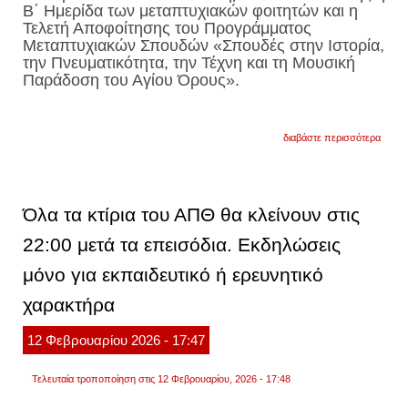
Β΄ Ημερίδα των μεταπτυχιακών φοιτητών και η
Τελετή Αποφοίτησης του Προγράμματος
Μεταπτυχιακών Σπουδών «Σπουδές στην Ιστορία,
την Πνευματικότητα, την Τέχνη και τη Μουσική
Παράδοση του Αγίου Όρους».
για
διαβάστε περισσότερα
πνευμ
ομιλία
του
γέρον
εφραί
Όλα τα κτίρια του ΑΠΘ θα κλείνουν στις
στη
θεολο
22:00 μετά τα επεισόδια. Εκδηλώσεις
σχολ
του
μόνο για εκπαιδευτικό ή ερευνητικό
απθ
(βιντε
–
χαρακτήρα
φωτο)
12
Φεβρουαρίου
2026
- 17:47
Τελευταία τροποποίηση στις 12 Φεβρουαρίου, 2026 - 17:48