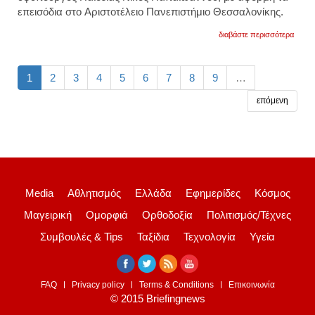
επεισόδια στο
Αριστοτέλειο Πανεπιστήμιο Θεσσαλονίκης.
για
διαβάστε περισσότερα
νέο
νομικ
πλαίσ
για
1
2
3
4
5
6
7
8
9
…
την
ασφάλ
επόμενη
στα
πανεπ
ο
υφυπ
παιδεί
για
τα
επεισ
στο
Media
Αθλητισμός
Ελλάδα
Εφημερίδες
Κόσμος
απθ.
βίντεο
Μαγειρική
Ομορφιά
Ορθοδοξία
Πολιτισμός/Τέχνες
Συμβουλές & Tips
Ταξίδια
Τεχνολογία
Υγεία
FAQ
Privacy policy
Terms & Conditions
Επικοινωνία
© 2015 Briefingnews