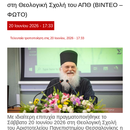
στη Θεολογική Σχολή του ΑΠΘ (ΒΙΝΤΕΟ –
βλάβη
της
ΦΩΤΟ)
υπέρτ
σημαν
ο
20
Ιουνίου
2026
- 17:33
ρόλος
του
απθ
Τελευταία τροποποίηση στις 20 Ιουνίου, 2026 - 17:33
Με ιδιαίτερη επιτυχία πραγματοποιήθηκε το
Σάββατο 20 Ιουνίου 2026 στη Θεολογική Σχολή
του Αριστοτελείου Πανεπιστημίου Θεσσαλονίκης η