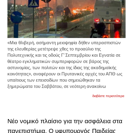
«Μια θλιβερή, ασήμαντη μειοψηφία δήθεν υπερασπιστών
της ελευθερίας μετέτρεψε χθες το προαύλιο της
Πολυτεχνικής και τις οδούς Γ’ Σεπτεμβρίου και Εγνατία σε
θέατρο εγκληματικών συμπεριφορών σε βάρος της
αστυνομίας, των πολιτών και της ίδιας της ακαδημαϊκής
κοινότητας», αναφέρουν οι Πρυτανικές αρχές του ΑΠΘ ως
υπαίτιους των επεισοδίων που σημειώθηκαν τα
ξημερώματα του Σαββάτου, σε νεότερη ανακοίνω
για
διαβάστε περισσότερα
πρυτα
για
επεισ
στο
απθ:
Νέο νομικό πλαίσιο για την ασφάλεια στα
θλιβε
μειοψ
πανεπιστήμια. Ο υφυπουργός Παιδείας
μετέτ