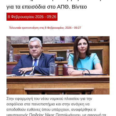
τον
για τα επεισόδια στο ΑΠΘ. Βίντεο
χώρο
σε
θέατρ
8
Φεβρουαρίου
2026
- 09:26
εγκλη
συμπ
Τελευταία τροποποίηση στις 8 Φεβρουαρίου, 2026 - 09:27
Στην εφαρμογή του νέου νομικού πλαισίου για την
ασφάλεια στα πανεπιστήμια και στην ανάγκη να
αποδοθούν ευθύνες όπου υπάρχουν, αναφέρθηκε ο
υφυπουργός Παιδείας
Νίκος Παπαϊωάννου,
με αφορμή τα