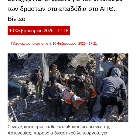
κλείν
των δραστών στα επειδόδια στο ΑΠΘ.
στις
22:00
Βίντεο
μετά
τα
επεισό
10
Φεβρουαρίου
2026
- 17:18
εκδηλ
μόνο
για
Τελευταία τροποποίηση στις 10 Φεβρουαρίου, 2026 - 17:21
εκπαι
ή
ερευν
χαρακ
Συνεχίζονται προς κάθε κατεύθυνση οι έρευνες της
Αστυνομίας, παρουσία δικαστικού λειτουργού, για