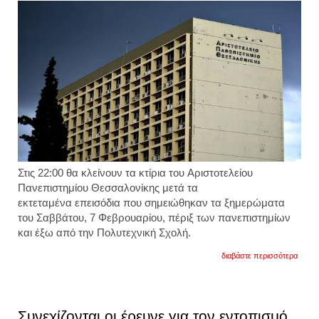
Στις 22:00 θα κλείνουν τα κτίρια του Αριστοτελείου
Πανεπιστημίου Θεσσαλονίκης μετά τα
εκτεταμένα επεισόδια που σημειώθηκαν τα ξημερώματα
του Σαββάτου, 7 Φεβρουαρίου, πέριξ των πανεπιστημίων
και έξω από την Πολυτεχνική Σχολή.
για
διαβάστε περισσότερα
όλα
τα
κτίρια
του
απθ
Συνεχίζονται οι έρευνε για τον εντοπισμό
θα