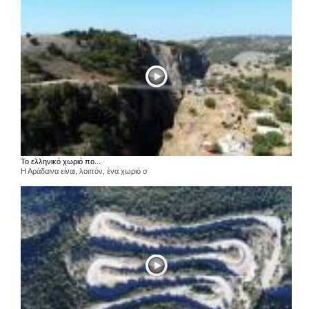
Το ελληνικό χωριό πο...
Η Αράδαινα είναι, λοιπόν, ένα χωριό σ