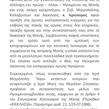
σύλληψη του πρώην – πλέον – Ηγουμένου της Μονής
και ενός ακόμη ιερομονάχου, ο Σεβ. Μητροπολίτης
Καλαβρύτων και Αιγιαλείας
κ. Ιερώνυμος
αφού
προέβη στις άμεσες εκκλησιαστικές ενέργειες και την
επιβολή της ποινής της αργίας στους δύο κληρικούς,
προέβη άμεσα και στην αντικατάστασή τους από τα
διοικητικά της Μονής, λαμβάνοντας σαφείς αποστάσεις
με τον τρόπο αυτό από την εμπλοκή των
κατηγορουμένων και την κανονική λειτουργία και τα
συμφέροντα της ιστορικής Μονής η οποία αποτελεί ένα
από τα μεγαλύτερα πανελλαδικά ιερά προσκυνήματα.
Στο πλαίσιο αυτό ανέλαβε ο ίδιος την Ηγουμενία
παύοντας τον κατηγορούμε πρώην Ηγούμενο.
Συγκεκριμένα, όπως ανακοινώθηκε από την Ιερά
Μητρόπολη:
“λόγω εκτάκτων αναγκών που
αντιμετωπίζει η Ιερά Μονή του Μεγάλου Σπηλαίου,
προβαίνει σε αντικατάσταση των μελών του
Ηγουμενοσυμβουλίου αυτής, σύμφωνα με το άρθρο 4
του Εσωτερικού Κανονισμού της Μονής (Περιοδικό
«ΕΚΚΛΗΣΙΑ», Παράρτημα αριθ. 13, 1/15-07-1986).