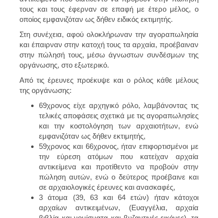
τους και τους έφερναν σε επαφή με έτερο μέλος, ο
οποίος εμφανιζόταν ως δήθεν ειδικός εκτιμητής.
Στη συνέχεια, αφού ολοκλήρωναν την αγοραπωλησία
και έπαιρναν στην κατοχή τους τα αρχαία, προέβαιναν
στην πώλησή τους, μέσω άγνωστων συνδέσμων της
οργάνωσης, στο εξωτερικό.
Από τις έρευνες προέκυψε και ο ρόλος κάθε μέλους
της οργάνωσης:
69χρονος είχε αρχηγικό ρόλο, λαμβάνοντας τις
τελικές αποφάσεις σχετικά με τις αγοραπωλησίες
και την κοστολόγηση των αρχαιοτήτων, ενώ
εμφανιζόταν ως δήθεν εκτιμητής,
59χρονος και 66χρονος, ήταν επιφορτισμένοι με
την εύρεση ατόμων που κατείχαν αρχαία
αντικείμενα και προτίθεντο να προβούν στην
πώληση αυτών, ενώ ο δεύτερος προέβαινε και
σε αρχαιολογικές έρευνες και ανασκαφές,
3 άτομα (39, 63 και 64 ετών) ήταν κάτοχοι
αρχαίων αντικειμένων, (Ευαγγέλια, αρχαία
βιβλία και νομίσματα και βυζαντινές εικόνες), τα