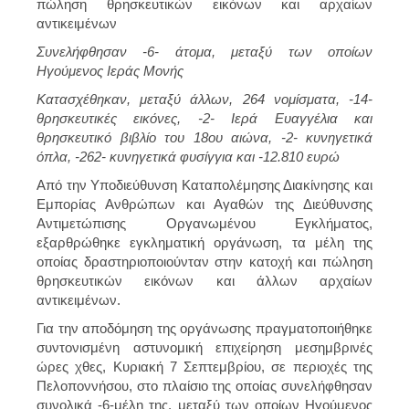
πώληση θρησκευτικών εικόνων και αρχαίων
αντικειμένων
Συνελήφθησαν -6- άτομα, μεταξύ των οποίων
Ηγούμενος Ιεράς Μονής
Κατασχέθηκαν, μεταξύ άλλων, 264 νομίσματα, -14-
θρησκευτικές εικόνες, -2- Ιερά Ευαγγέλια και
θρησκευτικό βιβλίο του 18ου αιώνα, -2- κυνηγετικά
όπλα, -262- κυνηγετικά φυσίγγια και -12.810 ευρώ
Από την Υποδιεύθυνση Καταπολέμησης Διακίνησης και
Εμπορίας Ανθρώπων και Αγαθών της Διεύθυνσης
Αντιμετώπισης Οργανωμένου Εγκλήματος,
εξαρθρώθηκε εγκληματική οργάνωση, τα μέλη της
οποίας δραστηριοποιούνταν στην κατοχή και πώληση
θρησκευτικών εικόνων και άλλων αρχαίων
αντικειμένων.
Για την αποδόμηση της οργάνωσης πραγματοποιήθηκε
συντονισμένη αστυνομική επιχείρηση μεσημβρινές
ώρες χθες, Κυριακή 7 Σεπτεμβρίου, σε περιοχές της
Πελοποννήσου, στο πλαίσιο της οποίας συνελήφθησαν
συνολικά -6-μέλη της, μεταξύ των οποίων Ηγούμενος