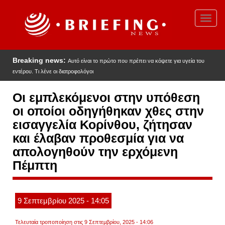
Παράκαμψη
προς
Toggl
το
navig
κυρίως
περιεχόμενο
Breaking news:
Αυτό είναι το πρώτο που πρέπει να κόψετε για υγεία του
εντέρου. Τι λένε οι διατροφολόγοι
Οι εμπλεκόμενοι στην υπόθεση
οι οποίοι οδηγήθηκαν χθες στην
εισαγγελία Κορίνθου, ζήτησαν
και έλαβαν προθεσμία για να
απολογηθούν την ερχόμενη
Πέμπτη
9
Σεπτεμβρίου
2025
- 14:05
Τελευταία τροποποίηση στις 9 Σεπτεμβρίου, 2025 - 14:06