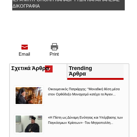
ΔΙΚΟΓΡΑΦΙΑ
Email
Print
Σχετικά Άρθρα
(ενεργή
Trending
καρτέλα)
Άρθρα
Οικουμενικός Πατριάρχης: “Μοναδική θέση μέσα
στον Ορθόδοξο Μοναχισμό κατέχει το Άγιον...
«Η Πίστη ως Δύναμη Ενότητας και Υπέρβασης των
Παγκόσμιων Κρίσεων» -Του Μητροπολίτη...