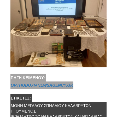
ΠΗΓΉ ΚΕΙΜΈΝΟΥ:
ORTHODOXIANEWSAGENCY.GR
ΕΤΙΚΈΤΕΣ:
ΜΟΝΉ ΜΕΓΆΛΟΥ ΣΠΗΛΑΊΟΥ ΚΑΛΑΒΡΎΤΩΝ
ΗΓΟΥΜΕΝΟΣ
ΙΕΡΆ ΜΗΤΡΌΠΟΛΗ ΚΑΛΑΒΡΎΤΩΝ ΚΑΙ ΑΙΓΙΑΛΕΊΑΣ