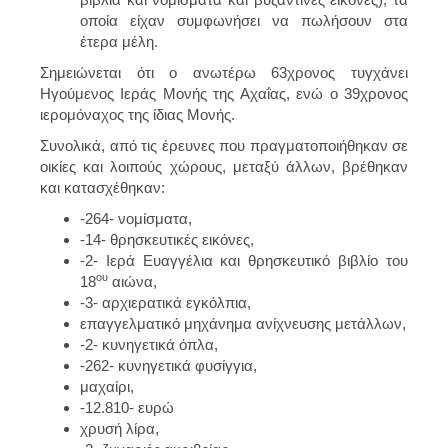
οποία είχαν συμφωνήσει να πωλήσουν στα
έτερα μέλη.
Σημειώνεται ότι ο ανωτέρω 63χρονος τυγχάνει
Ηγούμενος Ιεράς Μονής της Αχαΐας, ενώ ο 39χρονος
ιερομόναχος της ίδιας Μονής.
Συνολικά, από τις έρευνες που πραγματοποιήθηκαν σε
οικίες και λοιπούς χώρους, μεταξύ άλλων, βρέθηκαν
και κατασχέθηκαν:
-264- νομίσματα,
-14- θρησκευτικές εικόνες,
-2- Ιερά Ευαγγέλια και θρησκευτικό βιβλίο του
ου
18
αιώνα,
-3- αρχιερατικά εγκόλπια,
επαγγελματικό μηχάνημα ανίχνευσης μετάλλων,
-2- κυνηγετικά όπλα,
-262- κυνηγετικά φυσίγγια,
μαχαίρι,
-12.810- ευρώ
χρυσή λίρα,