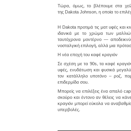
Τώρα, όμως, το βλέπουμε στα χείλη
της Dakota Johnson, η οποία το επιλέ
Η Dakota προτιμά τις ματ υφές και κι
ιδανικά με το χρώμα των μαλλιών
ταυτόχρονα μοντέρνο — αποδεικνύο
νοσταλγική επιλογή, αλλά μια πρότασ
Η νέα εποχή του καφέ κραγιόν
Σε σχέση με τα 90s, τα καφέ κραγιό
υφές, ενυδάτωση και φυσικά μεγαλύτ
τον κατάλληλο υποτόνο – ροζ, πο
επιδερμίδα σου.
Μπορείς να επιλέξεις ένα απαλό cap
σκούρο και έντονο αν θέλεις να κάνε
κραγιόν μπορεί εύκολα να αναβαθμίσ
υπερβολές.