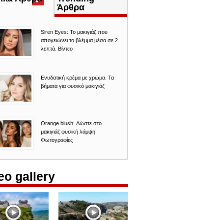
καρτέλα)
Άρθρα
Siren Eyes: Το μακιγιάζ που
απογειώνει το βλέμμα μέσα σε 2
λεπτά. Βίντεο
Ενυδατική κρέμα με χρώμα. Τα
βήματα για φυσικό μακιγιάζ
Orange blush: Δώστε στο
μακιγιάζ φυσική λάμψη.
Φωτογραφίες
eo gallery