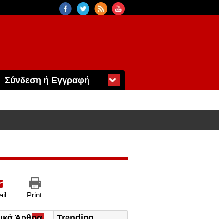
Σύνδεση ή Εγγραφή
il
Print
τικά Άρθρα
(ενεργή
Trending