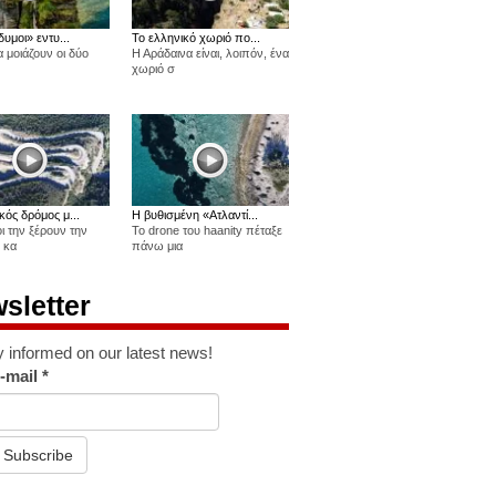
δυμοι» εντυ...
Το ελληνικό χωριό πο...
 μοιάζουν οι δύο
Η Αράδαινα είναι, λοιπόν, ένα
χωριό σ
κός δρόμος μ...
Η βυθισμένη «Ατλαντί...
οι την ξέρουν την
Το drone του haanity πέταξε
 κα
πάνω μια
sletter
y informed on our latest news!
-mail
*
Subscribe