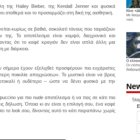
 της Hailey Bieber, της Kendall Jenner και φυσικά
Κίνα: «Δί
γει σταθερά και το προσαρμόζει στη δική της αισθητική.
Με θαύμα
ναοί,
νείται κυρίως σε βαθιά, σοκολατί τόνους που ταιριάζουν
 της. Το αποτέλεσμα είναι κομψό, διαχρονικό και
ντας ότι το καφέ κραγιόν δεν είναι απλά άλλη μια
η με διάρκεια.
Ο ελληνι
Οι ντόπι
ν σήμερα έχουν εξελιχθεί: προσφέρουν πιο ευχάριστες
διαδρομή
ερη ποικιλία αποχρώσεων. Το μυστικό είναι να βρεις
ρτοκαλί ή ουδέτερο – ώστε να δένει φυσικά με την
New
puccino για πιο nude αποτέλεσμα ή να πας σε κάτι πιο
Sta
ις δήλωση. Όποια κι αν είναι η επιλογή σου, ένα καφέ
E
ει το look σου, δίνοντας αυτό το κάτι παραπάνω χωρίς