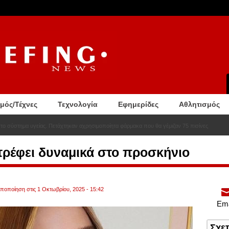
σμός/Τέχνες
Τεχνολογία
Εφημερίδες
Αθλητισμός
στο σύστημα υγείας. Πετάχτηκαν αχρησιμοποίητα φάρμακα που θα γέμιζαν 75 πισίνες
τρέφει δυναμικά στο προσκήνιο
οποποίηση στις 1 Οκτωβρίου, 2025 - 15:42
Ema
Σχε