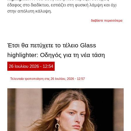
έδαφος στο διαδίκτυο, εστιάζει στη φυσική λάμψη και όχι
στην απόλυτη κάλυψη.
για
διαβάστε περισσότερα
αφήστ
το
conce
αυτό
το
Έτσι θα πετύχετε το τέλειο Glass
προϊό
θα
highlighter: Οδηγός για τη νέα τάση
χρειασ
για
φωτει
26
Ιουλίου
2026
- 12:54
βλέμμ
βίντεο
Τελευταία τροποποίηση στις 26 Ιουλίου, 2026 - 12:57