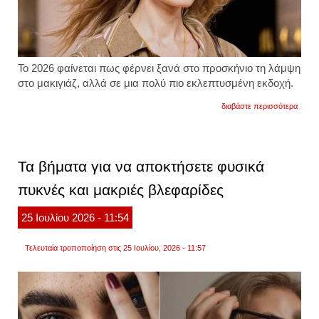
Το 2026 φαίνεται πως φέρνει ξανά στο προσκήνιο τη λάμψη
στο μακιγιάζ, αλλά σε μια πολύ πιο εκλεπτυσμένη εκδοχή.
για
διαβάστε περισσότερα
έτσι
θα
πετύχ
το
τέλειο
Τα βήματα για να αποκτήσετε φυσικά
glass
highli
πυκνές και μακριές βλεφαρίδες
οδηγό
για
τη
25
Ιουλίου
2026
- 11:54
νέα
τάση
Τελευταία τροποποίηση στις 25 Ιουλίου, 2026 - 11:57