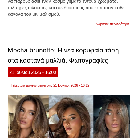
να παρουσιάσει έναν κόσμο γεμάτο έντονα χρώματα,
τολμηρές σιλουέτες και συνδυασμούς που έσπασαν κάθε
κανόνα του μινιμαλισμού.
για
διαβάστε περισσότερα
το
έντον
eyelin
και
τα
Mocha brunette: Η νέα κορυφαία τάση
gloss
χείλη
στα καστανά μαλλιά. Φωτογραφίες
επιστ
φωτογ
21
Ιουλίου
2026
- 16:09
Τελευταία τροποποίηση στις 21 Ιουλίου, 2026 - 16:12