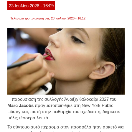
βλεφα
23
Ιουλίου
2026
- 16:09
Τελευταία τροποποίηση στις 23 Ιουλίου, 2026 - 16:12
Η παρουσίαση της συλλογής Άνοιξη/Καλοκαίρι 2027 του
Marc Jacobs
πραγματοποιήθηκε στη New York Public
Library και, πιστή στην πειθαρχία του σχεδιαστή, διήρκεσε
μόλις τέσσερα λεπτά.
Το σύντομο αυτό πέρασμα στην πασαρέλα ήταν αρκετό για