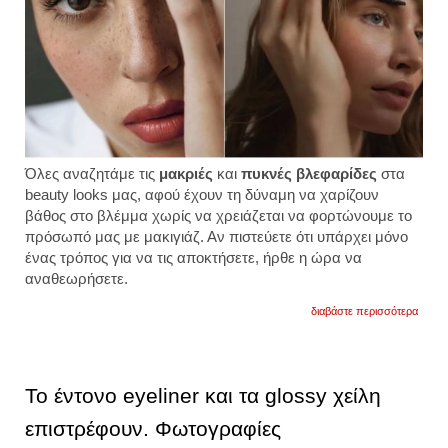
Όλες αναζητάμε τις
μακριές
και
πυκνές βλεφαρίδες
στα
beauty looks μας, αφού έχουν τη δύναμη να χαρίζουν
βάθος στο βλέμμα χωρίς να χρειάζεται να φορτώνουμε το
πρόσωπό μας με μακιγιάζ. Αν πιστεύετε ότι υπάρχει μόνο
ένας τρόπος για να τις αποκτήσετε, ήρθε η ώρα να
αναθεωρήσετε.
για
διαβάστε περισσότερα
τα
βήματ
για
να
αποκτ
Το έντονο eyeliner και τα glossy χείλη
φυσικ
πυκνέ
επιστρέφουν. Φωτογραφίες
και
μακρι