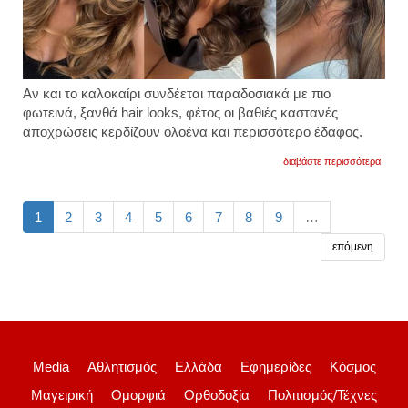
Αν και το καλοκαίρι συνδέεται παραδοσιακά με πιο
φωτεινά, ξανθά hair looks, φέτος οι βαθιές καστανές
αποχρώσεις κερδίζουν ολοένα και περισσότερο έδαφος.
για
διαβάστε περισσότερα
moch
brunet
η
νέα
1
2
3
4
5
6
7
8
9
…
κορυφ
τάση
επόμενη
στα
καστα
μαλλιά
φωτογ
Media
Αθλητισμός
Ελλάδα
Εφημερίδες
Κόσμος
Μαγειρική
Ομορφιά
Ορθοδοξία
Πολιτισμός/Τέχνες