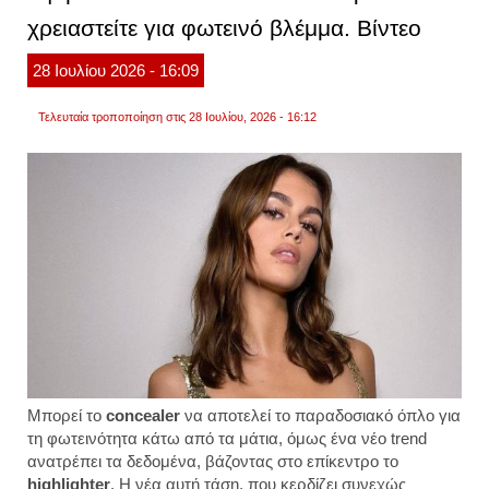
στις
χρειαστείτε για φωτεινό βλέμμα. Βίντεο
διακο
φωτογ
28
Ιουλίου
2026
- 16:09
Τελευταία τροποποίηση στις 28 Ιουλίου, 2026 - 16:12
Μπορεί το
concealer
να αποτελεί το παραδοσιακό όπλο για
τη φωτεινότητα κάτω από τα μάτια, όμως ένα νέο trend
ανατρέπει τα δεδομένα, βάζοντας στο επίκεντρο το
highlighter
. Η νέα αυτή τάση, που κερδίζει συνεχώς