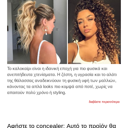
Το καλοκαίρι είναι η ιδανική εποχή για πιο φυσικά και
ανεπιτήδευτα χτενίσματα. Η ζέστη, η υγρασία και το αλάτι
της θάλασσας αναδεικνύουν τη φυσική υφή των μαλλιών,
κάνοντας τα απλά looks πιο κομψά από ποτέ, χωρίς να
απαιτούν πολύ χρόνο ή styling.
για
διαβάστε περισσότερα
οι
καλύτ
επιλο
για
καλοκ
Αφήστε το concealer: Αυτό το προϊόν θα
χτενί