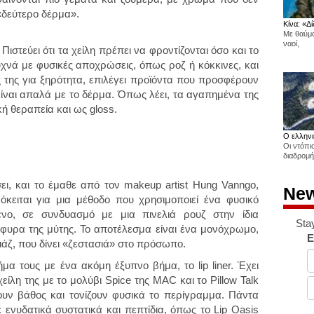
«δεύτερο δέρμα».
Κίνα: «Δί
Με θαύμα
ναοί,
. Πιστεύει ότι τα χείλη πρέπει να φροντίζονται όσο και το
νά με φυσικές αποχρώσεις, όπως ροζ ή κόκκινες, και
 της για ξηρότητα, επιλέγει προϊόντα που προσφέρουν
 είναι απαλά με το δέρμα. Όπως λέει, τα αγαπημένα της
ή θεραπεία και ως gloss.
Ο ελληνι
Οι ντόπι
διαδρομή
ι, και το έμαθε από τον makeup artist Hung Vanngo,
New
Πρόκειται για μια μέθοδο που χρησιμοποιεί ένα φυσικό
νο, σε συνδυασμό με μια πινελιά ρουζ στην ίδια
Sta
φυρα της μύτης. Το αποτέλεσμα είναι ένα μονόχρωμο,
E
ιάζ, που δίνει «ζεστασιά» στο πρόσωπο.
ήμα τους με ένα ακόμη έξυπνο βήμα, το lip liner. Έχει
είλη της με το μολύβι Spice της MAC και το Pillow Talk
ίζουν βάθος και τονίζουν φυσικά το περίγραμμα. Πάντα
 ενυδατικά συστατικά και πεπτίδια, όπως το Lip Oasis