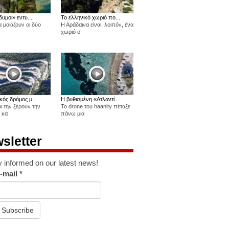
δυμοι» εντυ...
Το ελληνικό χωριό πο...
 μοιάζουν οι δύο
Η Αράδαινα είναι, λοιπόν, ένα
χωριό σ
κός δρόμος μ...
Η βυθισμένη «Ατλαντί...
οι την ξέρουν την
Το drone του haanity πέταξε
 κα
πάνω μια
sletter
y informed on our latest news!
-mail
*
Subscribe