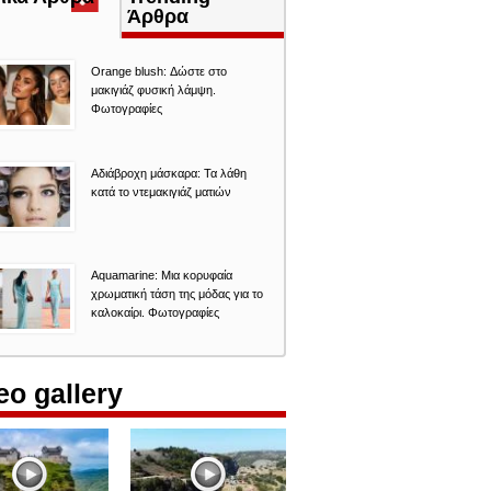
καρτέλα)
Άρθρα
Orange blush: Δώστε στο
μακιγιάζ φυσική λάμψη.
Φωτογραφίες
Αδιάβροχη μάσκαρα: Τα λάθη
κατά το ντεμακιγιάζ ματιών
Aquamarine: Μια κορυφαία
χρωματική τάση της μόδας για το
καλοκαίρι. Φωτογραφίες
eo gallery