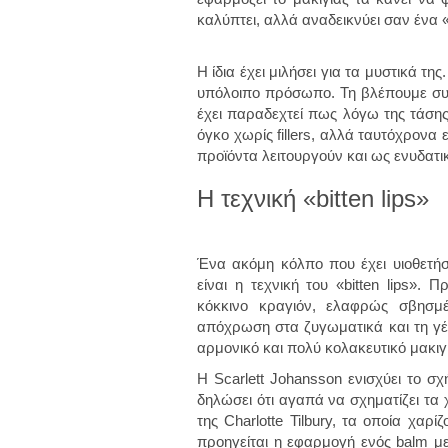
καλύπτει, αλλά αναδεικνύει σαν ένα 
Η ίδια έχει μιλήσει για τα μυστικά της
υπόλοιπο πρόσωπο. Τη βλέπουμε συχ
έχει παραδεχτεί πως λόγω της τάσης
όγκο χωρίς fillers, αλλά ταυτόχρονα
προϊόντα λειτουργούν και ως ενυδατικ
Η τεχνική «bitten lips»
Ένα ακόμη κόλπο που έχει υιοθετήσε
είναι η τεχνική του «bitten lips». 
κόκκινο κραγιόν, ελαφρώς σβησμέ
απόχρωση στα ζυγωματικά και τη γέ
αρμονικό και πολύ κολακευτικό μακιγ
Η Scarlett Johansson ενισχύει το σχ
δηλώσει ότι αγαπά να σχηματίζει τα χ
της Charlotte Tilbury, τα οποία χαρ
προηγείται η εφαρμογή ενός balm με