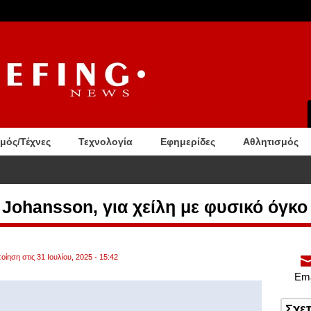
σμός/Τέχνες
Τεχνολογία
Εφημερίδες
Αθλητισμός
 το ολικό ηλιακό μπλακ άουτ
t Johansson, για χείλη με φυσικό όγκο
ίηση στις 31 Ιουλίου, 2025 - 15:42
Ema
Σχε