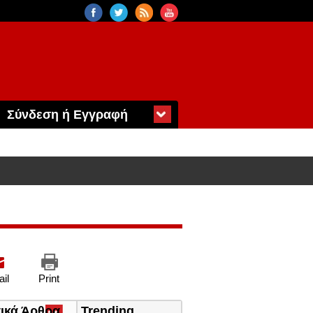
Σύνδεση ή Εγγραφή
il
Print
τικά Άρθρα
(ενεργή
Trending