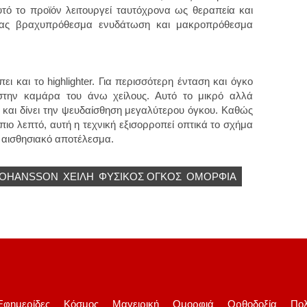
Αυτό το προϊόν λειτουργεί ταυτόχρονα ως θεραπεία και
ντας βραχυπρόθεσμα ενυδάτωση και μακροπρόθεσμα
ι και το highlighter. Για περισσότερη ένταση και όγκο
 στην καμάρα του άνω χείλους. Αυτό το μικρό αλλά
και δίνει την ψευδαίσθηση μεγαλύτερου όγκου. Καθώς
πιο λεπτό, αυτή η τεχνική εξισορροπεί οπτικά το σχήμα
ά αισθησιακό αποτέλεσμα.
JOHANSSON
ΧΕΊΛΗ
ΦΥΣΙΚΌΣ ΌΓΚΟΣ
ΟΜΟΡΦΙΆ
Εφημερίδες
Κόσμος
Μαγειρική
Ομορφιά
Ορθοδοξία
Πολ