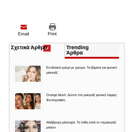
Email
Print
Σχετικά Άρθρα
(ενεργή
Trending
καρτέλα)
Άρθρα
Ενυδατική κρέμα με χρώμα. Τα βήματα για φυσικό
μακιγιάζ
Orange blush: Δώστε στο μακιγιάζ φυσική λάμψη.
Φωτογραφίες
Αδιάβροχη μάσκαρα: Τα λάθη κατά το ντεμακιγιάζ
ματιών