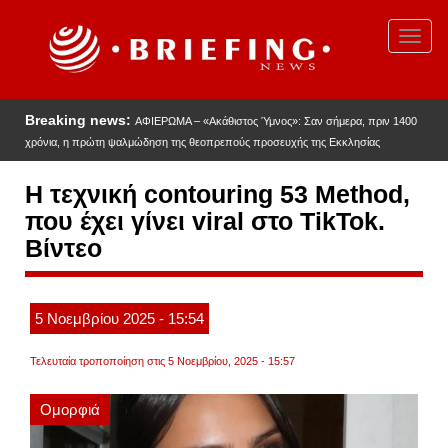
Παράκαμψη
προς
Toggl
το
navig
κυρίως
περιεχόμενο
Breaking news:
ΑΦΙΕΡΩΜΑ – «Ακάθιστος Ύμνος»: Σαν σήμερα, πριν 1400
χρόνια, η πρώτη ψαλμώδηση της θεοπρεπούς προσευχής της Εκκλησίας
Η τεχνική contouring 53 Method,
που έχει γίνει viral στο TikTok.
Βίντεο
5
Νοεμβρίου
2025
- 15:54
Τελευταία τροποποίηση στις 5 Νοεμβρίου, 2025 - 15:57
Ομορφιά