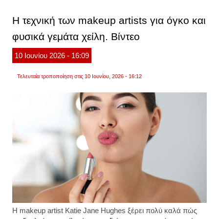
viral
τεχνικ
Η τεχνική των makeup artists για όγκο και
μακιγι
που
φυσικά γεμάτα χείλη. Βίντεο
πρέπε
να
δοκιμ
10
Ιουνίου
2026
- 16:09
βίντεο
Τελευταία τροποποίηση στις 10 Ιουνίου, 2026 - 16:12
Η makeup artist Katie Jane Hughes ξέρει πολύ καλά πώς