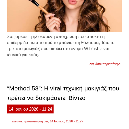
Σας αρέσει η ηλιοκαμένη απόχρωση που αποκτά η
επιδερμίδα μετά το πρώτο μπάνιο στη θάλασσα; Τότε το
τρικ στο μακιγιάζ που ακούει στο όνομα W blush είναι
ιδανικό για εσάς.
για
διαβάστε περισσότερα
η
τεχνικ
με
το
ρουζ
“Method 53”: Η viral τεχνική μακιγιάζ που
που
χαρίζε
πρέπει να δοκιμάσετε. Βίντεο
την
πιο
φυσικ
14
Ιουνίου
2026
- 11:24
ηλιοκ
όψη.
βίντεο
Τελευταία τροποποίηση στις 14 Ιουνίου, 2026 - 11:27