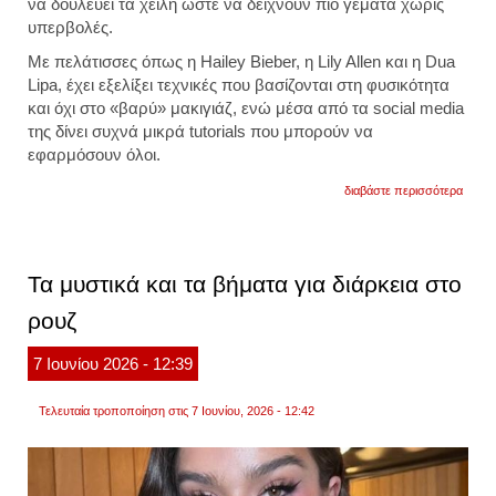
να δουλεύει τα χείλη ώστε να δείχνουν πιο γεμάτα χωρίς
υπερβολές.
Με πελάτισσες όπως η Hailey Bieber, η Lily Allen και η Dua
Lipa, έχει εξελίξει τεχνικές που βασίζονται στη φυσικότητα
και όχι στο «βαρύ» μακιγιάζ, ενώ μέσα από τα social media
της δίνει συχνά μικρά tutorials που μπορούν να
εφαρμόσουν όλοι.
για
διαβάστε περισσότερα
η
τεχνικ
των
make
artists
Τα μυστικά και τα βήματα για διάρκεια στο
για
όγκο
ρουζ
και
φυσικ
γεμάτ
7
Ιουνίου
2026
- 12:39
χείλη.
βίντεο
Τελευταία τροποποίηση στις 7 Ιουνίου, 2026 - 12:42