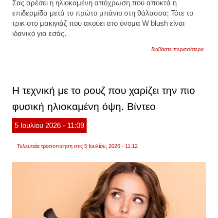
Σας αρέσει η ηλιοκαμένη απόχρωση που αποκτά η
επιδερμίδα μετά το πρώτο μπάνιο στη θάλασσα; Τότε το
τρικ στο μακιγιάζ που ακούει στο όνομα W blush είναι
ιδανικό για εσάς.
για
διαβάστε περισσότερα
η
τεχνικ
με
το
ρουζ
Η τεχνική με το ρουζ που χαρίζει την πιο
για
την
φυσική ηλιοκαμένη όψη. Βίντεο
πιο
φυσικ
ηλιοκ
5
Ιουλίου
2026
- 11:09
όψη.
βίντεο
Τελευταία τροποποίηση στις 5 Ιουλίου, 2026 - 11:12