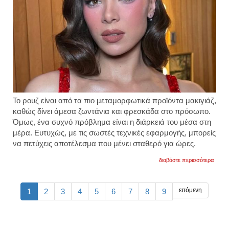
Το ρουζ είναι από τα πιο μεταμορφωτικά προϊόντα μακιγιάζ,
καθώς δίνει άμεσα ζωντάνια και φρεσκάδα στο πρόσωπο.
Όμως, ένα συχνό πρόβλημα είναι η διάρκειά του μέσα στη
μέρα. Ευτυχώς, με τις σωστές τεχνικές εφαρμογής, μπορείς
να πετύχεις αποτέλεσμα που μένει σταθερό για ώρες.
για
διαβάστε περισσότερα
τα
μυστι
και
τα
επόμενη
1
2
3
4
5
6
7
8
9
βήματ
για
διάρκε
στο
ρουζ