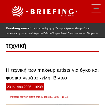
Παράκαμψη
προς
Toggl
το
navig
κυρίως
περιεχόμενο
Breaking news:
Η νέα πρόκληση της Άγκυρας έρχεται λίγο μετά την
ανακοίνωση του νέου ελληνικού Ειδικού Χωροταξικού Πλαισίου για τον Τουρισμό
τεχνική
Η τεχνική των makeup artists για όγκο και
φυσικά γεμάτα χείλη. Βίντεο
20
Ιουλίου
2026
- 16:09
Τελευταία τροποποίηση στις 20 Ιουλίου, 2026 - 16:12