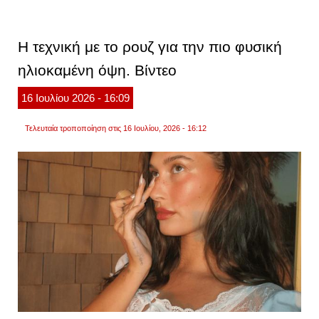
τεχνικ
των
make
artists
Η τεχνική με το ρουζ για την πιο φυσική
για
όγκο
ηλιοκαμένη όψη. Βίντεο
και
φυσικ
γεμάτ
16
Ιουλίου
2026
- 16:09
χείλη.
βίντεο
Τελευταία τροποποίηση στις 16 Ιουλίου, 2026 - 16:12