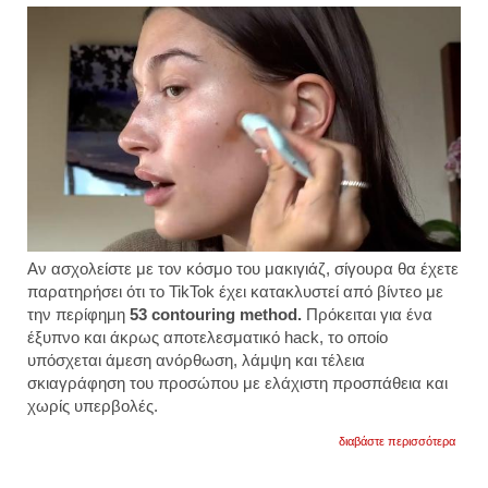
Αν ασχολείστε με τον κόσμο του μακιγιάζ, σίγουρα θα έχετε
παρατηρήσει ότι το TikTok έχει κατακλυστεί από βίντεο με
την περίφημη
53 contouring method.
Πρόκειται για ένα
έξυπνο και άκρως αποτελεσματικό hack, το οποίο
υπόσχεται άμεση ανόρθωση, λάμψη και τέλεια
σκιαγράφηση του προσώπου με ελάχιστη προσπάθεια και
χωρίς υπερβολές.
για
διαβάστε περισσότερα
“meth
53”:
η