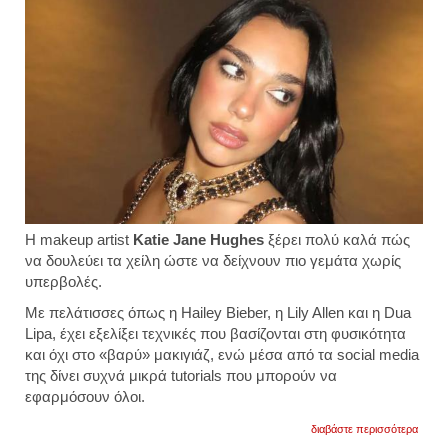
Η makeup artist
Katie Jane Hughes
ξέρει πολύ καλά πώς
να δουλεύει τα χείλη ώστε να δείχνουν πιο γεμάτα χωρίς
υπερβολές.
Με πελάτισσες όπως η Hailey Bieber, η Lily Allen και η Dua
Lipa, έχει εξελίξει τεχνικές που βασίζονται στη φυσικότητα
και όχι στο «βαρύ» μακιγιάζ, ενώ μέσα από τα social media
της δίνει συχνά μικρά tutorials που μπορούν να
εφαρμόσουν όλοι.
για
διαβάστε περισσότερα
η