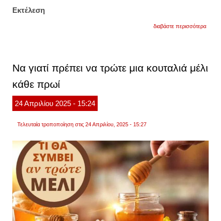
Εκτέλεση
για
διαβάστε περισσότερα
τυρόπ
με
ανθότ
και
μέλι
Να γιατί πρέπει να τρώτε μια κουταλιά μέλι
χωρίς
φύλλ
κάθε πρωί
24
Απριλίου
2025
- 15:24
Τελευταία τροποποίηση στις 24 Απριλίου, 2025 - 15:27