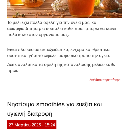
Το μέλι έχει πολλά οφέλη για την υγεία μας, και
αδιαμφισβήτητα μια κουταλιά κάθε πρωί μπορεί να κάνει
πολύ καλό στον οργανισμό μας.
Είναι πλούσιο σε αντιοξειδωτικά, ένζυμα και θρεπτικά
συστατικά, γι’ αυτό ωφελεί με φυσικό τρόπο την υγεία.
Δείτε αναλυτικά τα οφέλη της κατανάλωσης μελιού κάθε
πρωί:
για
διαβάστε περισσότερα
να
γιατί
πρέπε
να
τρώτε
Νηστίσιμα smoothies για ευεξία και
μια
κουτα
υγιεινή διατροφή
μέλι
κάθε
πρωί
27
Μαρτίου
2025
- 15:24