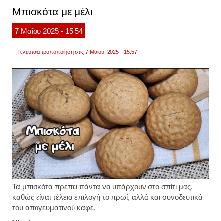
που
Μπισκότα με μέλι
το
μέλι
δεν
7
Μαΐου
2025
- 15:54
έχει
«ημερ
λήξης
Τελευταία τροποποίηση στις 7 Μαΐου, 2025 - 15:57
Τα μπισκότα πρέπει πάντα να υπάρχουν στο σπίτι μας,
καθώς είναι τέλεια επιλογή το πρωί, αλλά και συνοδευτικά
του απογευματινού καφέ.