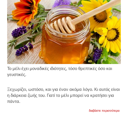
Το μέλι έχει μοναδικές ιδιότητες, τόσο θρεπτικές όσο και
γευστικές.
Ξεχωρίζει, ωστόσο, και για έναν ακόμα λόγο. Κι αυτός είναι
η διάρκεια ζωής του. Γιατί το μέλι μπορεί να κρατήσει για
πάντα.
για
διαβάστε περισσότερα
αυτός
είναι
ο
λόγος