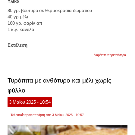
Υλικά
80 γρ. βούτυρο σε θερμοκρασία δωματίου
40 γρ μέλι
160 γρ. φαρίν απ
1 κ.γ. κανέλα
Εκτέλεση
για
διαβάστε περισσότερα
μπισκ
με
μέλι
Τυρόπιτα με ανθότυρο και μέλι χωρίς
φύλλο
3
Μαΐου
2025
- 10:54
Τελευταία τροποποίηση στις 3 Μαΐου, 2025 - 10:57