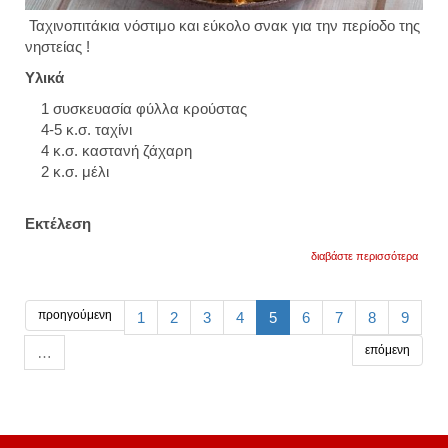
Ταχινοπιτάκια νόστιμο και εύκολο σνακ για την περίοδο της
νηστείας !
Υλικά
1 συσκευασία φύλλα κρούστας
4-5 κ.σ. ταχίνι
4 κ.σ. καστανή ζάχαρη
2 κ.σ. μέλι
Εκτέλεση
για
διαβάστε περισσότερα
νηστί
ταχινο
προηγούμενη
1
2
3
4
5
6
7
8
9
επόμενη
…