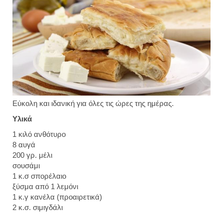
Εύκολη και ιδανική για όλες τις ώρες της ημέρας.
Υλικά
1 κιλό ανθότυρο
8 αυγά
200 γρ. μέλι
σουσάμι
1 κ.σ σπορέλαιο
ξύσμα από 1 λεμόνι
1 κ.γ κανέλα (προαιρετικά)
2 κ.σ. σιμιγδάλι