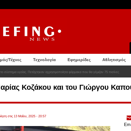
σμός/Τέχνες
Τεχνολογία
Εφημερίδες
Αθλητισμός
στο σύστημα υγείας. Πετάχτηκαν αχρησιμοποίητα φάρμακα που θα γέμιζαν 75 πισίνες
αρίας Κοζάκου και του Γιώργου Καπου
ίηση στις 13 Μαΐου, 2025 - 20:57
Ema