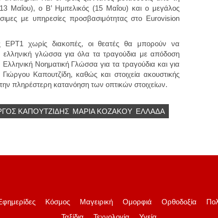
 13 Μαΐου), ο Β’ Ημιτελικός (15 Μαΐου) και ο μεγάλος
έσιμες με υπηρεσίες προσβασιμότητας στο Eurovision
 ΕΡΤ1 χωρίς διακοπές, οι θεατές θα μπορούν να
ν ελληνική γλώσσα για όλα τα τραγούδια με απόδοση
ν Ελληνική Νοηματική Γλώσσα για τα τραγούδια και για
Γιώργου Καπουτζίδη, καθώς και στοιχεία ακουστικής
 την πληρέστερη κατανόηση των οπτικών στοιχείων.
ΡΓΟΣ ΚΑΠΟΥΤΖΊΔΗΣ
ΜΑΡΊΑ ΚΟΖΆΚΟΥ
ΕΛΛΆΔΑ
Εφημερίδες
Κόσμος
Μαγειρική
Ομορφιά
Ορθοδοξία
Πολ
Ταξίδια
Τεχνολογία
Υγεία