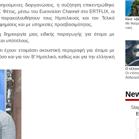
ηγούμενες διοργανώσεις, η συζήτηση επικεντρώθηκε
Φέτος, μέσω του Eurovision Channel στο ERTFLIX, οι
 παρακολουθήσουν τους Ημιτελικούς και τον Τελικό
Κίνα: «Δί
Με θαύμα
αφημίσεις και με υπηρεσίες προσβασιμότητας.
ναοί,
δημιουργία μιας ειδικής παραγωγής για άτομα με
αι υπότιτλους.
ι έχουν ετοιμάσει ακουστική περιγραφή για άτομα με
σο και για τον Β’ Ημιτελικό, καθώς και για την ελληνική
Ο ελληνι
Οι ντόπι
διαδρομή
New
Sta
E