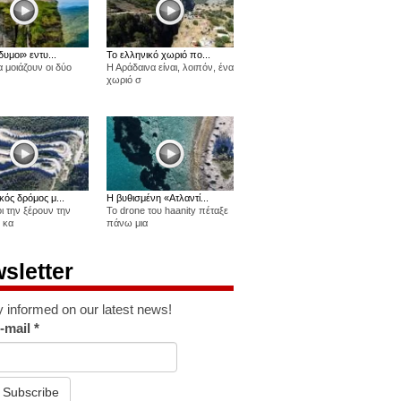
δυμοι» εντυ...
Το ελληνικό χωριό πο...
 μοιάζουν οι δύο
Η Αράδαινα είναι, λοιπόν, ένα
χωριό σ
κός δρόμος μ...
Η βυθισμένη «Ατλαντί...
οι την ξέρουν την
Το drone του haanity πέταξε
 κα
πάνω μια
sletter
y informed on our latest news!
-mail
*
Subscribe