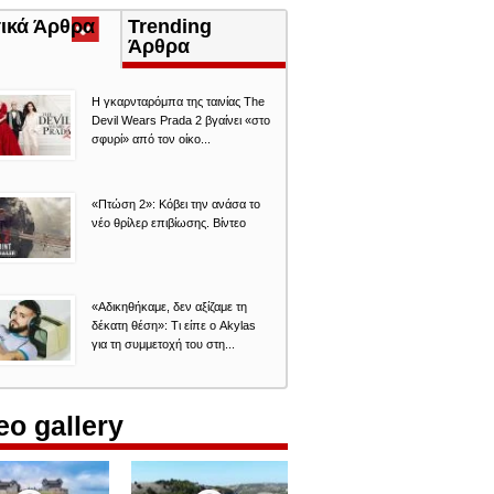
τικά Άρθρα
(ενεργή
Trending
καρτέλα)
Άρθρα
Η γκαρνταρόμπα της ταινίας The
Devil Wears Prada 2 βγαίνει «στο
σφυρί» από τον οίκο...
«Πτώση 2»: Κόβει την ανάσα το
νέο θρίλερ επιβίωσης. Βίντεο
«Aδικηθήκαμε, δεν αξίζαμε τη
δέκατη θέση»: Τι είπε ο Akylas
για τη συμμετοχή του στη...
eo gallery