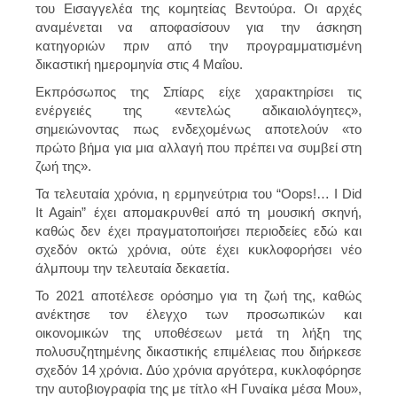
του Εισαγγελέα της κομητείας Βεντούρα. Οι αρχές
αναμένεται να αποφασίσουν για την άσκηση
κατηγοριών πριν από την προγραμματισμένη
δικαστική ημερομηνία στις 4 Μαΐου.
Εκπρόσωπος της Σπίαρς είχε χαρακτηρίσει τις
ενέργειές της «εντελώς αδικαιολόγητες»,
σημειώνοντας πως ενδεχομένως αποτελούν «το
πρώτο βήμα για μια αλλαγή που πρέπει να συμβεί στη
ζωή της».
Τα τελευταία χρόνια, η ερμηνεύτρια του “Oops!… I Did
It Again” έχει απομακρυνθεί από τη μουσική σκηνή,
καθώς δεν έχει πραγματοποιήσει περιοδείες εδώ και
σχεδόν οκτώ χρόνια, ούτε έχει κυκλοφορήσει νέο
άλμπουμ την τελευταία δεκαετία.
Το 2021 αποτέλεσε ορόσημο για τη ζωή της, καθώς
ανέκτησε τον έλεγχο των προσωπικών και
οικονομικών της υποθέσεων μετά τη λήξη της
πολυσυζητημένης δικαστικής επιμέλειας που διήρκεσε
σχεδόν 14 χρόνια. Δύο χρόνια αργότερα, κυκλοφόρησε
την αυτοβιογραφία της με τίτλο «Η Γυναίκα μέσα Μου»,