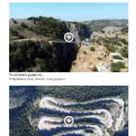
Το ελληνικό χωριό πο...
Η Αράδαινα είναι, λοιπόν, ένα χωριό σ