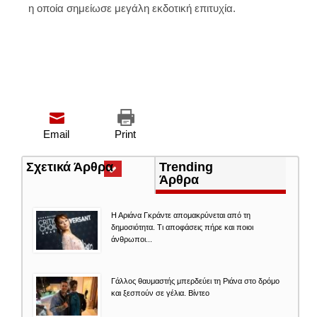
η οποία σημείωσε μεγάλη εκδοτική επιτυχία.
Email
Print
Σχετικά Άρθρα
(ενεργή
Trending
καρτέλα)
Άρθρα
Η Αριάνα Γκράντε απομακρύνεται από τη
δημοσιότητα. Τι αποφάσεις πήρε και ποιοι
άνθρωποι...
Γάλλος θαυμαστής μπερδεύει τη Ριάνα στο δρόμο
και ξεσπούν σε γέλια. Βίντεο