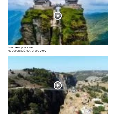
Κίνα: «Δίδυμοι» εντυ...
Με θαύμα μοιάζουν οι δύο ναοί,