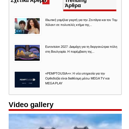
Σχετικά Άρθρα
(ενεργή
Trending
καρτέλα)
Άρθρα
Ιδιωτική γαμήλια γιορτή για την Ζεντάγια και τον Τομ
Χόλαντ σε πολυτελές κτήμα της...
Eurovision 2027: Διαμάχη για τη διοργανώτρια πόλη
στη Βουλγαρία. Η παρέμβαση της...
«PEMPTOUSIA+»: Η νέα υπηρεσία για την
Ορθοδοξία είναι διαθέσιμη μέσω MEGA TV και
MEGA PLAY
Video gallery