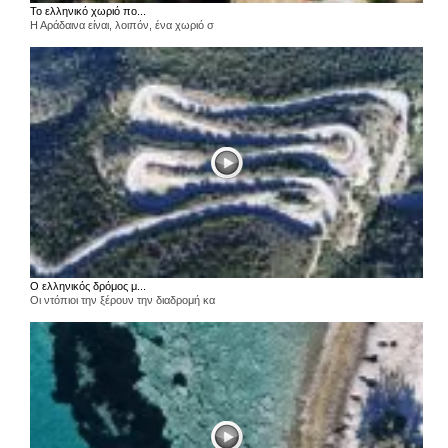
Το ελληνικό χωριό πο...
Η Αράδαινα είναι, λοιπόν, ένα χωριό σ
Ο ελληνικός δρόμος μ...
Οι ντόπιοι την ξέρουν την διαδρομή κα