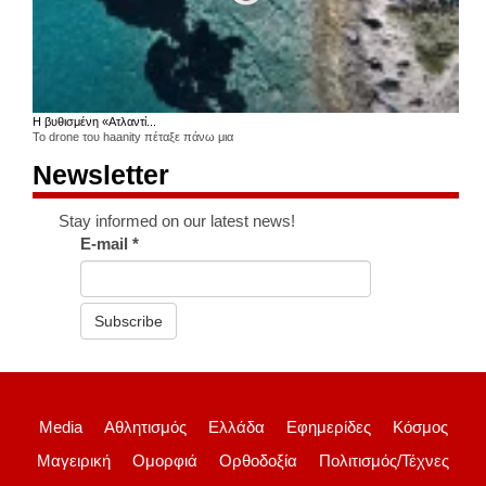
Η βυθισμένη «Ατλαντί...
Το drone του haanity πέταξε πάνω μια
Newsletter
Stay informed on our latest news!
E-mail
*
Subscribe
Media
Αθλητισμός
Ελλάδα
Εφημερίδες
Κόσμος
Μαγειρική
Ομορφιά
Ορθοδοξία
Πολιτισμός/Τέχνες