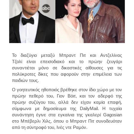
Το διαζύγιο μεταξύ Μπραντ Πιτ και Αντζελίνας
Τζολί είναι επεισοδιακό και το πρώην ζευγάρι
συναντιέται μόνο σε δικαστικές αίθουσες για τις
πολύκροτες δίκες που αφορούν στην επιμέλεια των
παιδιών τους.
Ο γοητευτικός ηθοποιός βρέθηκε στον ίδιο χώρο με τον
πρώην πεθερό του, Γιον Βόιτ, και τον αδερφό της
πρώην συζύγου του, αλλά δεν είχαν καμία επαφή,
σύμφωνα με δημοσίευμα της DailyMail. Η τυχαία
συνάντηση έγινε στα εγκαίνια της γκαλερί Gagosian
στο Μπέβερλι Χιλς, όπου ο Μπραντ Πιτ συνοδευόταν
από τη σύντροφό του, Ινές ντε Ραμόν.