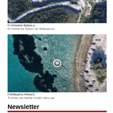
Ο ελληνικός δρόμος μ...
Οι ντόπιοι την ξέρουν την διαδρομή κα
Η βυθισμένη «Ατλαντί...
Το drone του haanity πέταξε πάνω μια
Newsletter