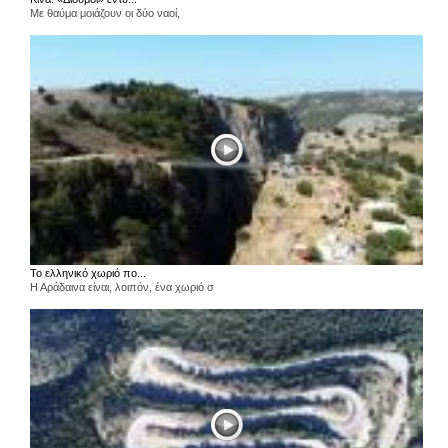
Με θαύμα μοιάζουν οι δύο ναοί,
Το ελληνικό χωριό πο...
Η Αράδαινα είναι, λοιπόν, ένα χωριό σ