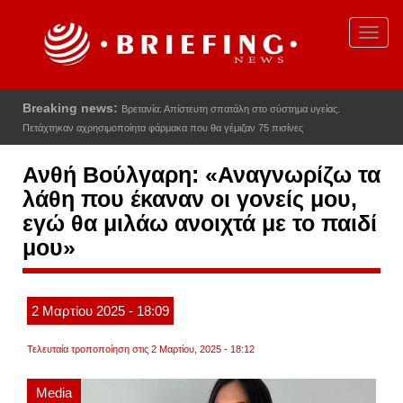
Παράκαμψη
προς
Toggl
το
navig
κυρίως
περιεχόμενο
Breaking news:
Βρετανία: Απίστευτη σπατάλη στο σύστημα υγείας.
Πετάχτηκαν αχρησιμοποίητα φάρμακα που θα γέμιζαν 75 πισίνες
Ανθή Βούλγαρη: «Αναγνωρίζω τα
λάθη που έκαναν οι γονείς μου,
εγώ θα μιλάω ανοιχτά με το παιδί
μου»
2
Μαρτίου
2025
- 18:09
Τελευταία τροποποίηση στις 2 Μαρτίου, 2025 - 18:12
Media