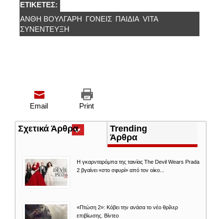
ΕΤΙΚΈΤΕΣ:
ΑΝΘΉ ΒΟΎΛΓΑΡΗ
ΓΟΝΕΙΣ
ΠΑΙΔΙΆ
VITA
ΣΥΝΈΝΤΕΥΞΗ
Email
Print
Σχετικά Άρθρα
(ενεργή
Trending
καρτέλα)
Άρθρα
Η γκαρνταρόμπα της ταινίας The Devil Wears Prada
2 βγαίνει «στο σφυρί» από τον οίκο...
«Πτώση 2»: Κόβει την ανάσα το νέο θρίλερ
επιβίωσης. Βίντεο