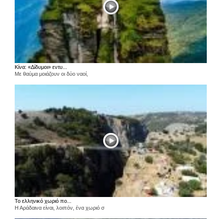
Κίνα: «Δίδυμοι» εντυ...
Με θαύμα μοιάζουν οι δύο ναοί,
Το ελληνικό χωριό πο...
Η Αράδαινα είναι, λοιπόν, ένα χωριό σ