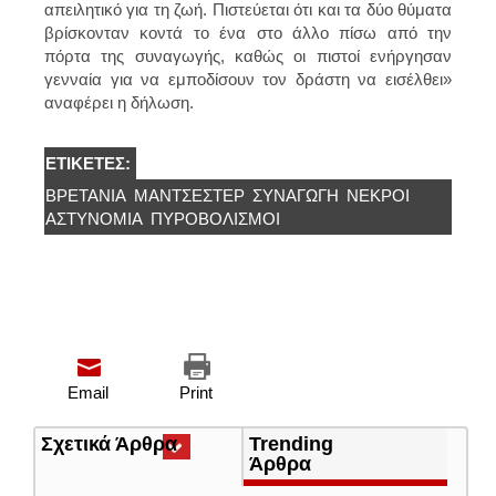
απειλητικό για τη ζωή. Πιστεύεται ότι και τα δύο θύματα
βρίσκονταν κοντά το ένα στο άλλο πίσω από την
πόρτα της συναγωγής, καθώς οι πιστοί ενήργησαν
γενναία για να εμποδίσουν τον δράστη να εισέλθει»
αναφέρει η δήλωση.
ΕΤΙΚΈΤΕΣ:
ΒΡΕΤΑΝΊΑ
ΜΆΝΤΣΕΣΤΕΡ
ΣΥΝΑΓΩΓΗ
ΝΕΚΡΟΊ
ΑΣΤΥΝΟΜΊΑ
ΠΥΡΟΒΟΛΙΣΜΟΊ
Email
Print
Σχετικά Άρθρα
(ενεργή
Trending
καρτέλα)
Άρθρα