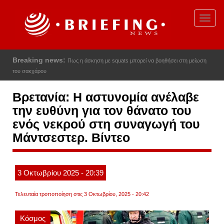
Παράκαμψη
προς
Toggl
το
navig
κυρίως
περιεχόμενο
Breaking news:
Το μέτρο αφορά τόσο όσους αγοράζουν καινούργιο
αυτοκίνητο από αντιπροσωπεία όσο και όσους αποκτούν μεταχειρισμένο όχημα
Βρετανία: Η αστυνομία ανέλαβε
την ευθύνη για τον θάνατο του
ενός νεκρού στη συναγωγή του
Μάντσεστερ. Βίντεο
3
Οκτωβρίου
2025
- 20:39
Τελευταία τροποποίηση στις 3 Οκτωβρίου, 2025 - 20:42
Κόσμος