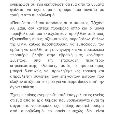
ενημέρωσε ότι έχει διαπιστώσει ότι ένα από τα θύματα
φαίνεται να έχει υποστεί τραύμα που συνάδει με
τραύμα από πυροβολισμό.
«Πιστεύεται επί του παρόντος ότι ο ύποπτος, Τζιχάντ
Αλ Σάμι, δεν κατείχε πυροβόλο όπλο και οι μόνοι
πυροβολισμοί που εκτοξεύτηκαν προήλθαν από τους
εξουσιοδοτημένους αξιωματικούς πυροβόλων όπλων
της GMP, καθώς προσπαθούσαν να εμποδίσουν τον
δράστη να εισέλθει στη συναγωγή και να προκαλέσει
περαιτέρω βλάβη στην εβραϊκή μας κοινότητα.
Συνεπώς, υπό την επιφύλαξη περαιτέρω
ιατροδικαστικής εξέτασης, αυτός ο τραυματισμός
μπορεί δυστυχώς να προκλήθηκε ως τραγική και
απρόβλεπτη συνέπεια των επειγόντων μέτρων που
έλαβαν οι αξιωματικοί μου για να τερματίσουν αυτή την
άγρια ​​επίθεση.
Έχουμε επίσης ενημερωθεί από επαγγελματίες υγείας
ότι ένα από τα τρία θύματα που νοσηλεύονται αυτή τη
στιγμή στο νοσοκομείο, έχει επίσης υποστεί τραύμα
από πυροβολισμό, το οποίο ευτυχώς δεν είναι