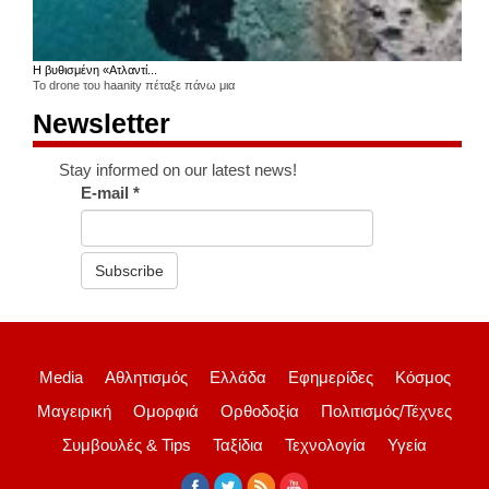
Η βυθισμένη «Ατλαντί...
Το drone του haanity πέταξε πάνω μια
Newsletter
Stay informed on our latest news!
E-mail
*
Subscribe
Media
Αθλητισμός
Ελλάδα
Εφημερίδες
Κόσμος
Μαγειρική
Ομορφιά
Ορθοδοξία
Πολιτισμός/Τέχνες
Συμβουλές & Tips
Ταξίδια
Τεχνολογία
Υγεία