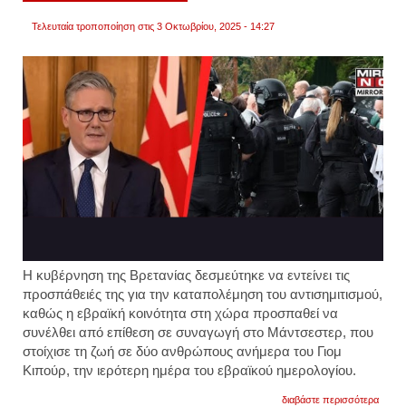
βίντεο
Τελευταία τροποποίηση στις 3 Οκτωβρίου, 2025 - 14:27
Η κυβέρνηση της Βρετανίας δεσμεύτηκε να εντείνει τις
προσπάθειές της για την καταπολέμηση του αντισημιτισμού,
καθώς η εβραϊκή κοινότητα στη χώρα προσπαθεί να
συνέλθει από επίθεση σε συναγωγή στο Μάντσεστερ, που
στοίχισε τη ζωή σε δύο ανθρώπους ανήμερα του Γιομ
Κιπούρ, την ιερότερη ημέρα του εβραϊκού ημερολογίου.
για
διαβάστε περισσότερα