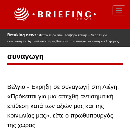
Παράκαμψη
προς
Toggl
το
navig
κυρίως
περιεχόμενο
Breaking news:
Φωτιά τώρα στον Κουβαρά Αττικής – Νέο 112 για
εκκένωση του Αγ. Στυλιανού προς Καλύβια, πού υπάρχει διακοπή κυκλοφορίας
συναγωγη
Βέλγιο - Έκρηξη σε συναγωγή στη Λιέγη:
«Πρόκειται για μια απεχθή αντισημιτική
επίθεση κατά των αξιών μας και της
κοινωνίας μας», είπε ο πρωθυπουργός
της χώρας