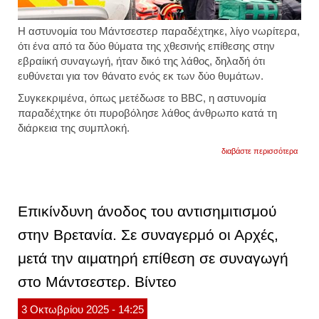
H αστυνομία του
Μάντσεστερ
παραδέχτηκε, λίγο νωρίτερα,
ότι ένα από τα δύο θύματα της χθεσινής επίθεσης στην
εβραίική συναγωγή, ήταν δικό της λάθος, δηλαδή ότι
ευθύνεται για τον θάνατο ενός εκ των δύο θυμάτων.
Συγκεκριμένα, όπως μετέδωσε το BBC, η αστυνομία
παραδέχτηκε ότι πυροβόλησε λάθος άνθρωπο κατά τη
διάρκεια της συμπλοκή.
για
διαβάστε περισσότερα
βρεταν
η
αστυν
ανέλα
την
Επικίνδυνη άνοδος του αντισημιτισμού
ευθύν
για
στην Βρετανία. Σε συναγερμό οι Αρχές,
τον
θάνατ
μετά την αιματηρή επίθεση σε συναγωγή
του
ενός
νεκρο
στο Μάντσεστερ. Βίντεο
στη
συνα
3
Οκτωβρίου
2025
- 14:25
του
μάντσ