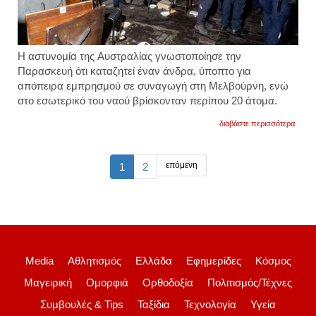
Η αστυνομία της Αυστραλίας γνωστοποίησε την
Παρασκευή ότι καταζητεί έναν άνδρα, ύποπτο για
απόπειρα εμπρησμού σε συναγωγή στη Μελβούρνη, ενώ
στο εσωτερικό του ναού βρίσκονταν περίπου 20 άτομα.
για
διαβάστε περισσότερα
αυστρ
άγνω
προσ
να
επόμενη
1
2
βάλει
φωτιά
σε
συνα
στη
μελβο
βίντεο
Media
Αθλητισμός
Ελλάδα
Εφημερίδες
Κόσμος
Μαγειρική
Ομορφιά
Ορθοδοξία
Πολιτισμός/Τέχνες
Συμβουλές & Tips
Ταξίδια
Τεχνολογία
Υγεία