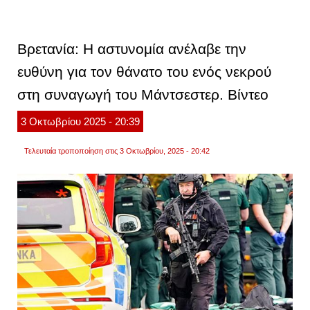
-
έκρηξ
σε
συνα
Βρετανία: Η αστυνομία ανέλαβε την
στη
λιέγη:
ευθύνη για τον θάνατο του ενός νεκρού
«πρόκ
για
στη συναγωγή του Μάντσεστερ. Βίντεο
μια
απεχ
αντιση
3
Οκτωβρίου
2025
- 20:39
επίθε
κατά
των
Τελευταία τροποποίηση στις 3 Οκτωβρίου, 2025 - 20:42
αξιών
μας
και
της
κοινω
μας»,
είπε
ο
πρωθ
της
χώρα