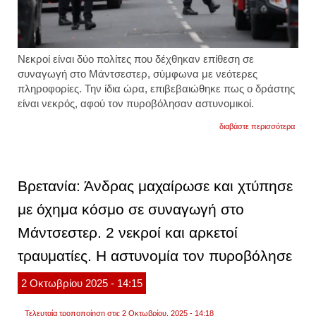
Νεκροί είναι δύο πολίτες που δέχθηκαν επίθεση σε
συναγωγή στο Μάντσεστερ, σύμφωνα με νεότερες
πληροφορίες. Την ίδια ώρα, επιβεβαιώθηκε πως ο δράστης
είναι νεκρός, αφού τον πυροβόλησαν αστυνομικοί.
για
διαβάστε περισσότερα
σε
συναγ
η
βρεταν
σοκ
Βρετανία: Άνδρας μαχαίρωσε και χτύπησε
στο
μάντσ
με όχημα κόσμο σε συναγωγή στο
δύο
νεκρο
Μάντσεστερ. 2 νεκροί και αρκετοί
από
επίθε
σε
τραυματίες. Η αστυνομία τον πυροβόλησε
συνα
ο
2
Οκτωβρίου
2025
- 14:15
δράστ
πυρο
από
Τελευταία τροποποίηση στις 2 Οκτωβρίου, 2025 - 14:18
αστυν