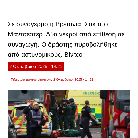
επικί
άνοδο
του
αντιση
στην
Σε συναγερμό η Βρετανία: Σοκ στο
βρεταν
σε
Μάντσεστερ. Δύο νεκροί από επίθεση σε
συναγ
οι
συναγωγή. Ο δράστης πυροβολήθηκε
αρχές
μετά
την
από αστυνομικούς. Βίντεο
αιματ
επίθε
2
Οκτωβρίου
2025
- 14:21
σε
συνα
στο
Τελευταία τροποποίηση στις 2 Οκτωβρίου, 2025 - 14:21
μάντσ
βίντεο