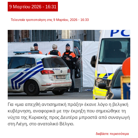
9
Μαρτίου
2026
- 16:31
Τελευταία τροποποίηση στις 9 Μαρτίου, 2026 - 16:33
Για «μια απεχθή αντισημιτική πράξη» έκανε λόγο η βελγική
κυβέρνηση, αναφορικά με την έκρηξη που σημειώθηκε τη
νύχτα της Κυριακής προς Δευτέρα μπροστά από συναγωγή
στη Λιέγη, στο ανατολικό Βέλγιο.
για
διαβάστε περισσότερα
βέλγι