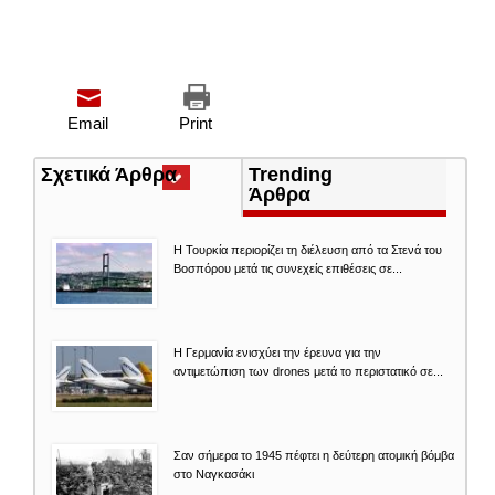
Email
Print
Σχετικά Άρθρα
(ενεργή
Trending
καρτέλα)
Άρθρα
Η Τουρκία περιορίζει τη διέλευση από τα Στενά του
Βοσπόρου μετά τις συνεχείς επιθέσεις σε...
Η Γερμανία ενισχύει την έρευνα για την
αντιμετώπιση των drones μετά το περιστατικό σε...
Σαν σήμερα το 1945 πέφτει η δεύτερη ατομική βόμβα
στο Ναγκασάκι