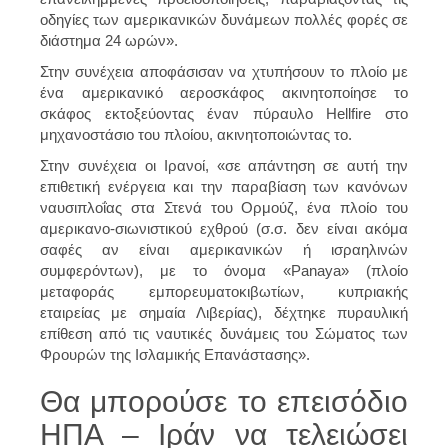
οδηγίες των αμερικανικών δυνάμεων πολλές φορές σε
διάστημα 24 ωρών».
Στην συνέχεια αποφάσισαν να χτυπήσουν το πλοίο με
ένα αμερικανικό αεροσκάφος ακινητοποίησε το
σκάφος εκτοξεύοντας έναν πύραυλο Hellfire στο
μηχανοστάσιο του πλοίου, ακινητοποιώντας το.
Στην συνέχεια οι Ιρανοί, «σε απάντηση σε αυτή την
επιθετική ενέργεια και την παραβίαση των κανόνων
ναυσιπλοΐας στα Στενά του Ορμούζ, ένα πλοίο του
αμερικανο-σιωνιστικού εχθρού (σ.σ. δεν είναι ακόμα
σαφές αν είναι αμερικανικών ή ισραηλινών
συμφερόντων), με το όνομα «Panaya» (πλοίο
μεταφοράς εμπορευματοκιβωτίων, κυπριακής
εταιρείας με σημαία Λιβερίας), δέχτηκε πυραυλική
επίθεση από τις ναυτικές δυνάμεις του Σώματος των
Φρουρών της Ισλαμικής Επανάστασης».
Θα μπορούσε το επεισόδιo
ΗΠΑ – Ιράν να τελειώσει