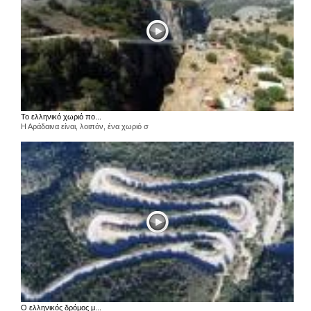
Το ελληνικό χωριό πο...
Η Αράδαινα είναι, λοιπόν, ένα χωριό σ
Ο ελληνικός δρόμος μ...