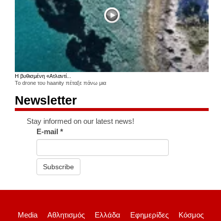
Η βυθισμένη «Ατλαντί...
Το drone του haanity πέταξε πάνω μια
Newsletter
Stay informed on our latest news!
E-mail
*
Subscribe
Media
Αθλητισμός
Ελλάδα
Εφημερίδες
Κόσμος