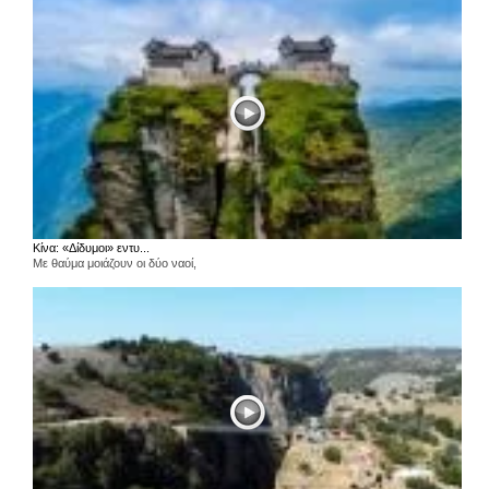
Κίνα: «Δίδυμοι» εντυ...
Με θαύμα μοιάζουν οι δύο ναοί,