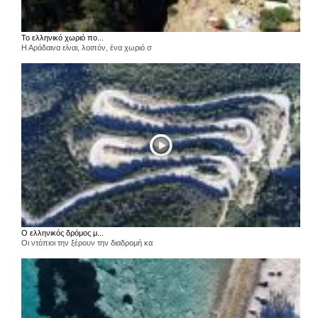
Το ελληνικό χωριό πο...
Η Αράδαινα είναι, λοιπόν, ένα χωριό σ
Ο ελληνικός δρόμος μ...
Οι ντόπιοι την ξέρουν την διαδρομή κα