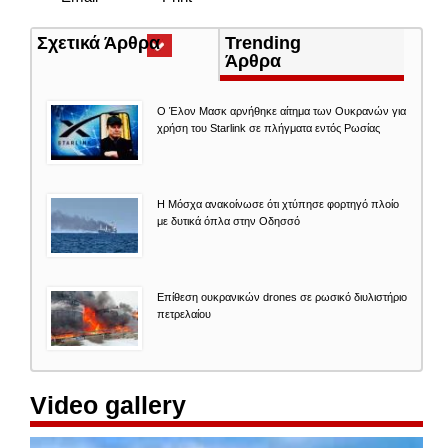
Σχετικά Άρθρα
(ενεργή
Trending
καρτέλα)
Άρθρα
O Έλον Mασκ αρνήθηκε αίτημα των Ουκρανών για
χρήση του Starlink σε πλήγματα εντός Ρωσίας
Η Μόσχα ανακοίνωσε ότι χτύπησε φορτηγό πλοίο
με δυτικά όπλα στην Οδησσό
Επίθεση ουκρανικών drones σε ρωσικό διυλιστήριο
πετρελαίου
Video gallery