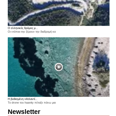
Ο ελληνικός δρόμος μ...
Οι ντόπιοι την ξέρουν την διαδρομή κα
Η βυθισμένη «Ατλαντί...
Το drone του haanity πέταξε πάνω μια
Newsletter