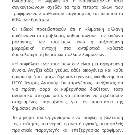
ανισότητες. Η Αφρική και η Νοτιοανατολική Ασία
συγκεντρώνουν σχεδόν τα τρία τέταρτα όλων των
τροφιμογενών ασθενειών παγκοσμίως και περίπου το
60% των θανάτων.
Οι ειδικοί προειδοποιούν ότι η κλιματική αλλαγή
επιδεινώνει το πρόβλημα, καθώς αυξάνει τον κίνδυνο
μόλυνσης των τροφίμων, ενώ η αυξανόμενη
μικροβιακή αντοχή στα αντιβιοτικά καθιστά
δυσκολότερη τη θεραπεία πολλών λοιμώξεων.
«Η ασφάλεια των τροφίμων δεν είναι μια αφηρημένη
έννοια. Αγγίζει κάθε γεύμα, κάθε οικογένεια και κάθε
ημέρα της ζωής μας», δήλωσε ο γενικός διευθυντής του
ΠΟΥ Τέντρος Αντανόμ Γκεμπρεγέσους, τονίζοντας ότι
για πρώτη φορά οι κυβερνήσεις διαθέτουν τόσο
αναλυτικά στοιχεία ώστε να μπορούν να σχεδιάσουν
στοχευμένες παρεμβάσεις για την προστασία της
δημόσιας υγείας.
Το μήνυμα του Οργανισμού είναι σαφές: η βελτίωση
της ποιότητας του νερού, η σωστή υγιεινή, οι ασφαλείς
πρακτικές παραγωγής και επεξεργασίας τροφίμων,