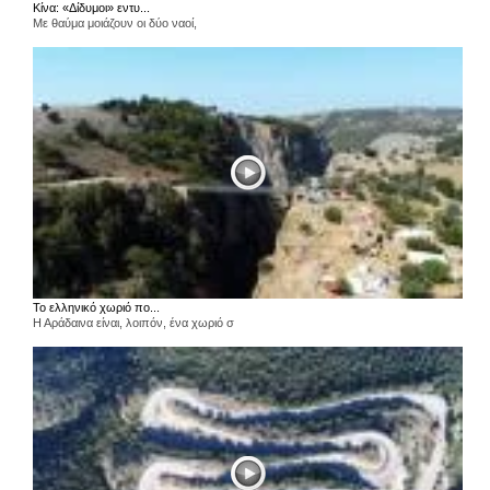
Κίνα: «Δίδυμοι» εντυ...
Με θαύμα μοιάζουν οι δύο ναοί,
Το ελληνικό χωριό πο...
Η Αράδαινα είναι, λοιπόν, ένα χωριό σ