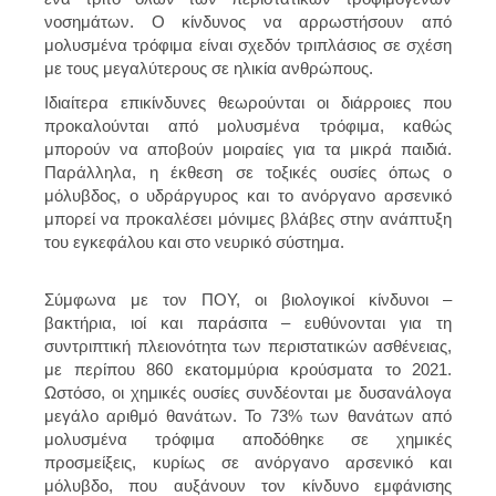
νοσημάτων. Ο κίνδυνος να αρρωστήσουν από
μολυσμένα τρόφιμα είναι σχεδόν τριπλάσιος σε σχέση
με τους μεγαλύτερους σε ηλικία ανθρώπους.
Ιδιαίτερα επικίνδυνες θεωρούνται οι διάρροιες που
προκαλούνται από μολυσμένα τρόφιμα, καθώς
μπορούν να αποβούν μοιραίες για τα μικρά παιδιά.
Παράλληλα, η έκθεση σε τοξικές ουσίες όπως ο
μόλυβδος, ο υδράργυρος και το ανόργανο αρσενικό
μπορεί να προκαλέσει μόνιμες βλάβες στην ανάπτυξη
του εγκεφάλου και στο νευρικό σύστημα.
Σύμφωνα με τον ΠΟΥ, οι βιολογικοί κίνδυνοι –
βακτήρια, ιοί και παράσιτα – ευθύνονται για τη
συντριπτική πλειονότητα των περιστατικών ασθένειας,
με περίπου 860 εκατομμύρια κρούσματα το 2021.
Ωστόσο, οι χημικές ουσίες συνδέονται με δυσανάλογα
μεγάλο αριθμό θανάτων. Το 73% των θανάτων από
μολυσμένα τρόφιμα αποδόθηκε σε χημικές
προσμείξεις, κυρίως σε ανόργανο αρσενικό και
μόλυβδο, που αυξάνουν τον κίνδυνο εμφάνισης