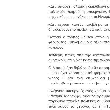
«Δεν υπάρχει ισλαμική διακυβέρνηση
πολιτικούς θεσμούς ή υπουργεία»,
μηχανικός που μεγάλωσε στα Ηνωμέν
«Δεν έχουμε κανένα πρόβλημα με 
δημιουργούσε το πρόβλημα ήταν το κ
Ωστόσο ο τρόπος με τον οποίο η
φέρνοντας υψηλόβαθμους αξιωματούχ
κάποιους.
Τέσσερις πηγές από την αντιπολίτ
ανησυχούν ότι η διαδικασία της αλλαγ
Ο Μπασίρ έχει δηλώσει ότι θα παρα
– που έχει χαρακτηριστεί τρομοκρ
χώρες – δεν έχει διευκρινίσει β
περιλαμβανομένων των σκέψεων για 
«Φέρνετε υπουργούς ενός χρώματος
Ζακάρια Μαλαχίφζι γενικός γραμμα
παρελθόν παρείχε πολιτικές συμβουλ
είναι λάθος το γεγονός ότι η HT