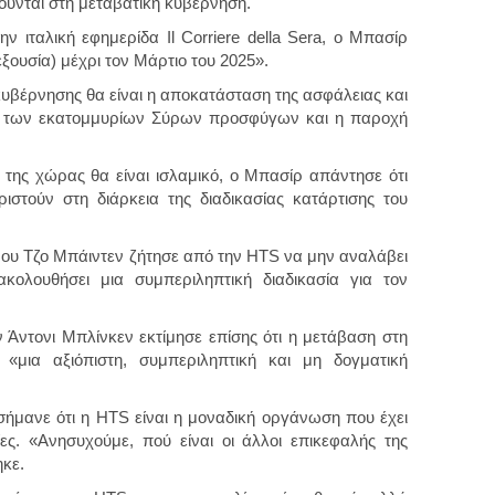
ούνται στη μεταβατική κυβέρνηση.
ην ιταλική εφημερίδα Il Corriere della Sera, ο Μπασίρ
ξουσία) μέχρι τον Μάρτιο του 2025».
κυβέρνησης θα είναι η αποκατάσταση της ασφάλειας και
ή των εκατομμυρίων Σύρων προσφύγων και η παροχή
της χώρας θα είναι ισλαμικό, ο Μπασίρ απάντησε ότι
ιστούν στη διάρκεια της διαδικασίας κατάρτισης του
ου Τζο Μπάιντεν ζήτησε από την HTS να μην αναλάβει
κολουθήσει μια συμπεριληπτική διαδικασία για τον
.
Άντονι Μπλίνκεν εκτίμησε επίσης ότι η μετάβαση στη
«μια αξιόπιστη, συμπεριληπτική και μη δογματική
μανε ότι η HTS είναι η μοναδική οργάνωση που έχει
ες. «Ανησυχούμε, πού είναι οι άλλοι επικεφαλής της
ηκε.