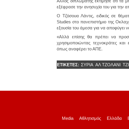
Άλλος διπλωμάτης εκτίμησε ότι τα μ
εξέφρασε την ανησυχία του για την 
Ο Τζόσουα Λάντις, ειδικός σε θέματ
Studies στο πανεπιστήμιο της Οκλαχ
εξουσία του άμεσα για να αποφύγει να
«Αλλά επίσης θα πρέπει να προσπ
χρησιμοποιώντας τεχνοκράτες και
όπως αναφέρει το ΑΠΕ.
ΕΤΙΚΈΤΕΣ:
ΣΥΡΊΑ
ΑΛ ΤΖΟΛΆΝΙ
ΤΖ
Media
Αθλητισμός
Ελλάδα