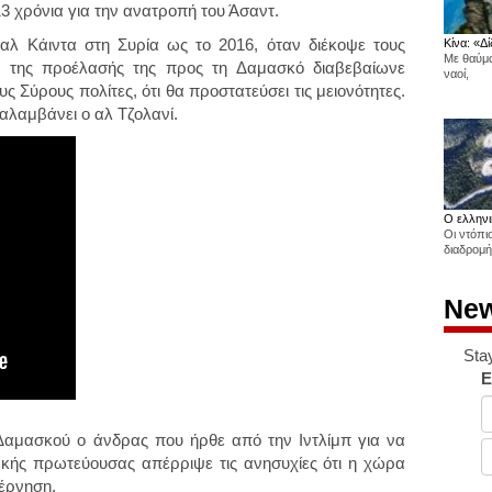
3 χρόνια για την ανατροπή του Άσαντ.
αλ Κάιντα στη Συρία ως το 2016, όταν διέκοψε τους
Κίνα: «Δί
Με θαύμα
ια της προέλασής της προς τη Δαμασκό διαβεβαίωνε
ναοί,
ς Σύρους πολίτες, ότι θα προστατεύσει τις μειονότητες.
αλαμβάνει ο αλ Τζολανί.
Ο ελληνι
Οι ντόπι
διαδρομή
New
Sta
E
Δαμασκού ο άνδρας που ήρθε από την Ιντλίμπ για να
ακής πρωτεύουσας απέρριψε τις ανησυχίες ότι η χώρα
βέρνηση.