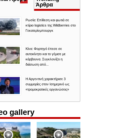
καρτέλα)
Άρθρα
Ρωσία: Επίθεση και φωτιά σε
κτίριο logistics της Wildberries στο
Γεκατερίνμπουργκ
Κίνα: Φορτηγό έπεσε σε
αυτοκίνητο και το γέμισε με
κάρβουνα. Συγκλονίζει η
διάσωση από...
Η Αργεντινή χαρακτήρισε 3
συμμορίες στον Ισημερινό ως
«τρομοκρατικές οργανώσεις»
eo gallery