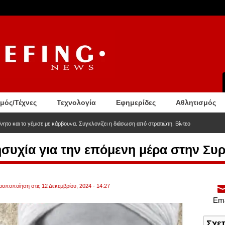
σμός/Τέχνες
Τεχνολογία
Εφημερίδες
Αθλητισμός
νητο και το γέμισε με κάρβουνα. Συγκλονίζει η διάσωση από στρατιώτη. Βίντεο
ησυχία για την επόμενη μέρα στην Συρ
τροποποίηση στις 12 Δεκεμβρίου, 2024 - 14:27
Ema
Σχε