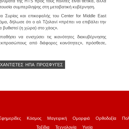
ηνύματα της HTS προς τους πολίτες είναι θετικά, αλλά
απουσία συμπερίληψης στη μεταβατική κυβέρνηση.
α Συρίας και επικεφαλής του Center for Middle East
όμα, δήλωσε ότι ο αλ Τζολανί «πρέπει να επιβάλει την
 βυθιστεί (η χώρα) στο χάος».
αθήσει να ενισχύσει τις ικανότητες διακυβέρνησης
 εκπροσώπους από διάφορες κοινότητες», πρόσθεσε,
ΙΧΑΝΤΙΣΤΈΣ
ΗΠΑ
ΠΡΌΣΦΥΓΕΣ
Εφημερίδες
Κόσμος
Μαγειρική
Ομορφιά
Ορθοδοξία
Πολ
Ταξίδια
Τεχνολογία
Υγεία