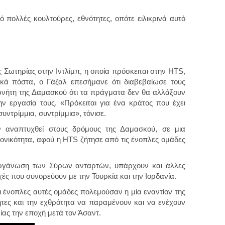
ό πολλές κουλτούρες, εθνότητες, οπότε ειλικρινά αυτό
Σωτηρίας στην Ιντλίμπ, η οποία πρόσκειται στην HTS,
ικά πόστα, ο Γάζαλ επεσήμανε ότι διαβεβαίωσε τους
ρνήτη της Δαμασκού ότι τα πράγματα δεν θα αλλάξουν
ν εργασία τους. «Πρόκειται για ένα κράτος που έχει
συντρίμμια, συντρίμμια», τόνισε.
υν αναπτυχθεί στους δρόμους της Δαμασκού, σε μια
νικότητα, αφού η HTS ζήτησε από τις ένοπλες ομάδες
 οργάνωση των Σύρων ανταρτών, υπάρχουν και άλλες
χές που συνορεύουν με την Τουρκία και την Ιορδανία.
ι ένοπλες αυτές ομάδες πολεμούσαν η μία εναντίον της
τητες και την εχθρότητα να παραμένουν και να ενέχουν
ίας την εποχή μετά τον Άσαντ.