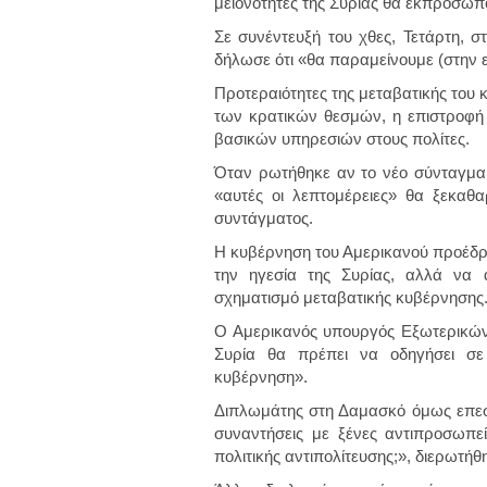
μειονότητες της Συρίας θα εκπροσωπ
Σε συνέντευξή του χθες, Τετάρτη, στ
δήλωσε ότι «θα παραμείνουμε (στην ε
Προτεραιότητες της μεταβατικής του 
των κρατικών θεσμών, η επιστροφ
βασικών υπηρεσιών στους πολίτες.
Όταν ρωτήθηκε αν το νέο σύνταγμα 
«αυτές οι λεπτομέρειες» θα ξεκαθαρ
συντάγματος.
Η κυβέρνηση του Αμερικανού προέδρ
την ηγεσία της Συρίας, αλλά να α
σχηματισμό μεταβατικής κυβέρνησης
Ο Αμερικανός υπουργός Εξωτερικών 
Συρία θα πρέπει να οδηγήσει σε 
κυβέρνηση».
Διπλωμάτης στη Δαμασκό όμως επεσή
συναντήσεις με ξένες αντιπροσωπεί
πολιτικής αντιπολίτευσης;», διερωτήθ