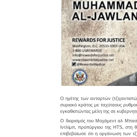
Ο ηγέτης των ανταρτών (τζιχαντιστώ
συριακό κράτος με ταχύταους ρυθμού
εγκαθιστώντας μέλη της σε κυβερνητ
Ο διορισμός του Μοχάμεντ αλ Μπασί
Ιντλίμπ, προπύργιου της HTS, στη 
επιβεβαίωσε ότι η οργάνωση των τζι