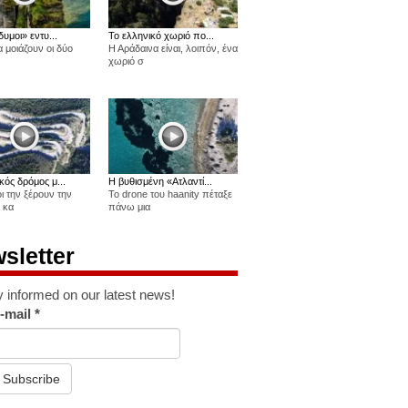
δυμοι» εντυ...
Το ελληνικό χωριό πο...
 μοιάζουν οι δύο
Η Αράδαινα είναι, λοιπόν, ένα
χωριό σ
κός δρόμος μ...
Η βυθισμένη «Ατλαντί...
οι την ξέρουν την
Το drone του haanity πέταξε
 κα
πάνω μια
sletter
y informed on our latest news!
-mail
*
Subscribe