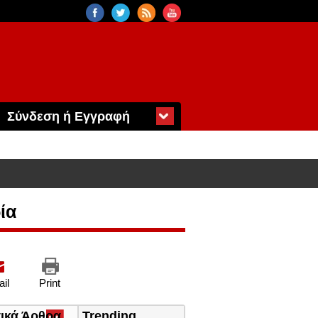
Σύνδεση ή Εγγραφή
ία
il
Print
τικά Άρθρα
(ενεργή
Trending