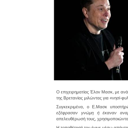
Ο επιχειρηματίας Έλον Μασκ, με ανά
της Βρετανίας μιλώντας για «νησί-φυ
Συγκεκριμένα, ο Ε.Μασκ υποστήρ
εξέφρασαν γνώμη ή έκαναν αναρ
απελευθέρωσή τους, χρησιμοποιώντας
Η τοποθέτησή του έγινε μέσω απάντη