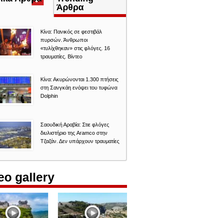
καρτέλα)
Άρθρα
Κίνα: Πανικός σε φεστιβάλ
πυρσών. Άνθρωποι
«τυλίχθηκαν» στις φλόγες. 16
τραυματίες. Βίντεο
Κίνα: Ακυρώνονται 1.300 πτήσεις
στη Σανγκάη ενόψει του τυφώνα
Dolphin
Σαουδική Αραβία: Στιε φλόγες
διυλιστήριο της Aramco στην
Τζαζάν. Δεν υπάρχουν τραυματίες
eo gallery