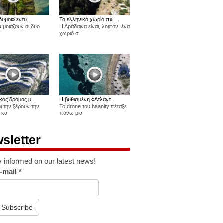
δυμοι» εντυ...
Το ελληνικό χωριό πο...
 μοιάζουν οι δύο
Η Αράδαινα είναι, λοιπόν, ένα
χωριό σ
κός δρόμος μ...
Η βυθισμένη «Ατλαντί...
οι την ξέρουν την
Το drone του haanity πέταξε
 κα
πάνω μια
sletter
y informed on our latest news!
-mail
*
Subscribe