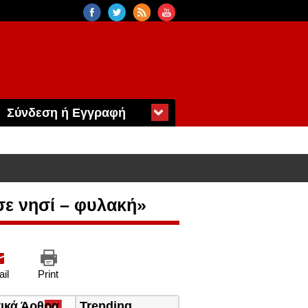
Σύνδεση ή Εγγραφή
σε νησί – φυλακή»
il
Print
τικά Άρθρα
(ενεργή
Trending