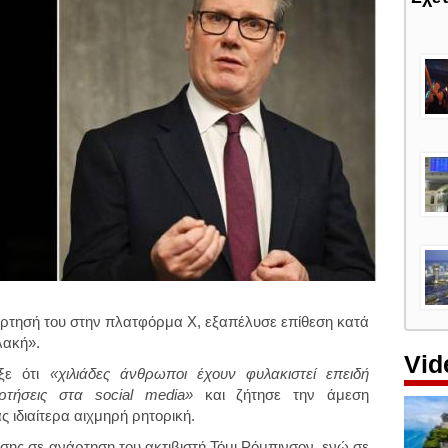
ρτησή του στην πλατφόρμα X, εξαπέλυσε επίθεση κατά
λακή».
Vid
ιξε ότι
«χιλιάδες άνθρωποι έχουν φυλακιστεί επειδή
τήσεις στα social media»
και ζήτησε την άμεση
 ιδιαίτερα αιχμηρή ρητορική.
σης σε ανάρτηση του ακτιβιστή Τόμι Ρόμπινσον, ενώ σε