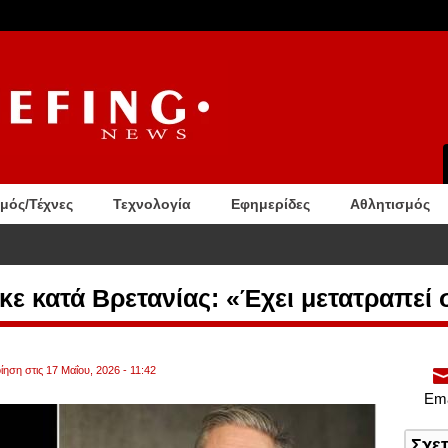
σμός/Τέχνες
Τεχνολογία
Εφημερίδες
Αθλητισμός
ε κατά Βρετανίας: «Έχει μετατραπεί 
ηση στις 17 Μαΐου, 2026 - 11:42
Ema
Σχε