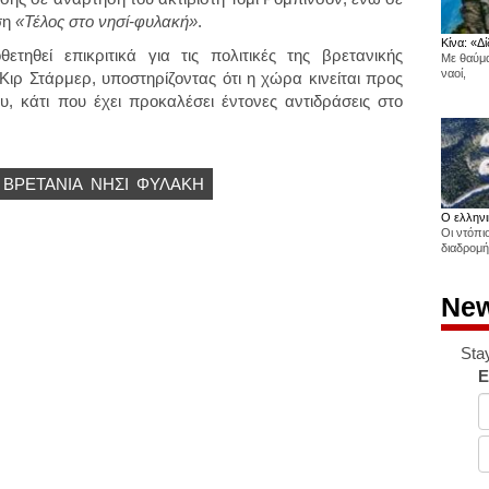
ση
«Τέλος στο νησί-φυλακή»
.
Κίνα: «Δί
τηθεί επικριτικά για τις πολιτικές της βρετανικής
Με θαύμα
ναοί,
ρ Στάρμερ, υποστηρίζοντας ότι η χώρα κινείται προς
υ, κάτι που έχει προκαλέσει έντονες αντιδράσεις στο
ΒΡΕΤΑΝΊΑ
ΝΗΣΊ
ΦΥΛΑΚΉ
Ο ελληνι
Οι ντόπι
διαδρομή
New
Sta
E