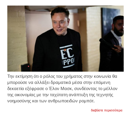
αγορά
διηπε
πυρα
πριν
ιδρύσε
τη
space
βίντεο
Την εκτίμηση ότι ο ρόλος του χρήματος στην κοινωνία θα
μπορούσε να αλλάξει δραματικά μέσα στην επόμενη
δεκαετία εξέφρασε ο Έλον Μασκ, συνδέοντας το μέλλον
της οικονομίας με την ταχύτατη ανάπτυξη της τεχνητής
νοημοσύνης και των ανθρωποειδών ρομπότ.
για
διαβάστε περισσότερα
έλον
μασκ:
«μέχρ
το
2036