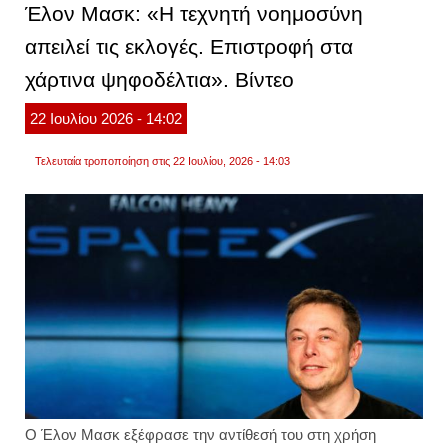
Έλον Μασκ: «Η τεχνητή νοημοσύνη
συντρι
στη
απειλεί τις εκλογές. Επιστροφή στα
σελήν
στις
χάρτινα ψηφοδέλτια». Βίντεο
5
αυγού
τι
22
Ιουλίου
2026
- 14:02
περιμ
να
παρα
Τελευταία τροποποίηση στις 22 Ιουλίου, 2026 - 14:03
οι
επιστ
Ο Έλον Μασκ εξέφρασε την αντίθεσή του στη χρήση