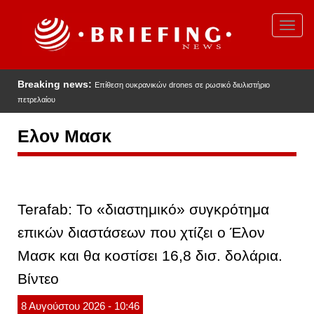
Παράκαμψη
προς
Toggl
το
navig
κυρίως
περιεχόμενο
Breaking news:
Επίθεση ουκρανικών drones σε ρωσικό διυλιστήριο
πετρελαίου
Ελον Μασκ
Terafab: Το «διαστημικό» συγκρότημα
επικών διαστάσεων που χτίζει ο Έλον
Μασκ και θα κοστίσει 16,8 δισ. δολάρια.
Βίντεο
8
Αυγούστου
2026
- 10:46