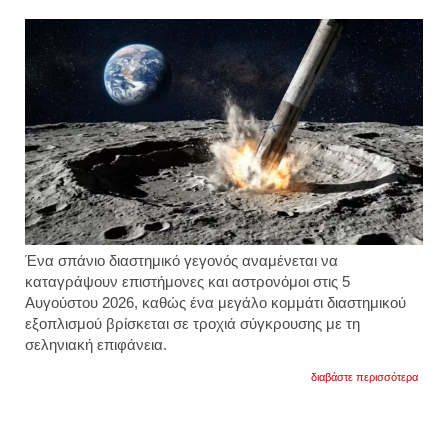
σκηνο
τον
μελ
γκίμπ
και
με
διαλό
στα
αρχαί
ελλην
βίντεο
Ένα σπάνιο διαστημικό γεγονός αναμένεται να
καταγράψουν επιστήμονες και αστρονόμοι στις 5
Αυγούστου 2026, καθώς ένα μεγάλο κομμάτι διαστημικού
εξοπλισμού βρίσκεται σε τροχιά σύγκρουσης με τη
σεληνιακή επιφάνεια.
για
διαβάστε περισσότερα
τμήμα
πυρα
της
space
θα