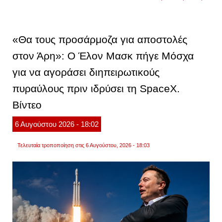
terafa
το
«διασ
συγκρ
επικώ
«Θα τους προσάρμοζα για αποστολές
διαστ
που
στον Άρη»: Ο Έλον Μασκ πήγε Μόσχα
χτίζει
ο
για να αγοράσει διηπειρωτικούς
έλον
μασκ
και
πυραύλους πριν ιδρύσει τη SpaceX.
θα
κοστίσ
Βίντεο
16,8
δισ.
δολάρ
6
Αυγούστου
2026
- 18:02
βίντεο
Τελευταία τροποποίηση στις 6 Αυγούστου, 2026 - 18:03