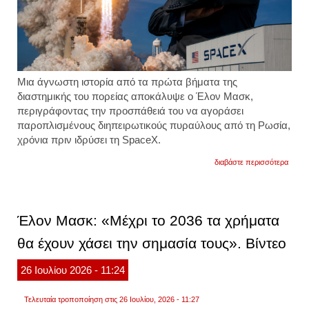
Μια άγνωστη ιστορία από τα πρώτα βήματα της
διαστημικής του πορείας αποκάλυψε ο Έλον Μασκ,
περιγράφοντας την προσπάθειά του να αγοράσει
παροπλισμένους διηπειρωτικούς πυραύλους από τη Ρωσία,
χρόνια πριν ιδρύσει τη SpaceX.
για
διαβάστε περισσότερα
«θα
τους
προσ
για
αποστ
Έλον Μασκ: «Μέχρι το 2036 τα χρήματα
στον
άρη»:
θα έχουν χάσει την σημασία τους». Βίντεο
ο
έλον
μασκ
26
Ιουλίου
2026
- 11:24
πήγε
μόσχ
για
Τελευταία τροποποίηση στις 26 Ιουλίου, 2026 - 11:27
να