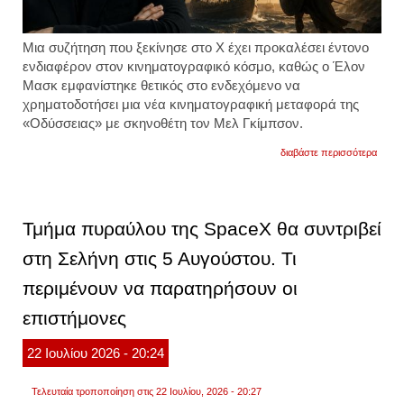
Μια συζήτηση που ξεκίνησε στο X έχει προκαλέσει έντονο
ενδιαφέρον στον κινηματογραφικό κόσμο, καθώς ο Έλον
Μασκ εμφανίστηκε θετικός στο ενδεχόμενο να
χρηματοδοτήσει μια νέα κινηματογραφική μεταφορά της
«Οδύσσειας» με σκηνοθέτη τον Μελ Γκίμπσον.
για
διαβάστε περισσότερα
μακάρ
να
προχ
μπας
και
Τμήμα πυραύλου της SpaceX θα συντριβεί
δούμε
μια
στη Σελήνη στις 5 Αυγούστου. Τι
σωστ
«οδύσ
περιμένουν να παρατηρήσουν οι
ο
έλον
μασκ
επιστήμονες
θέλει
να
22
Ιουλίου
2026
- 20:24
χρημα
την
«οδύσ
Τελευταία τροποποίηση στις 22 Ιουλίου, 2026 - 20:27
με