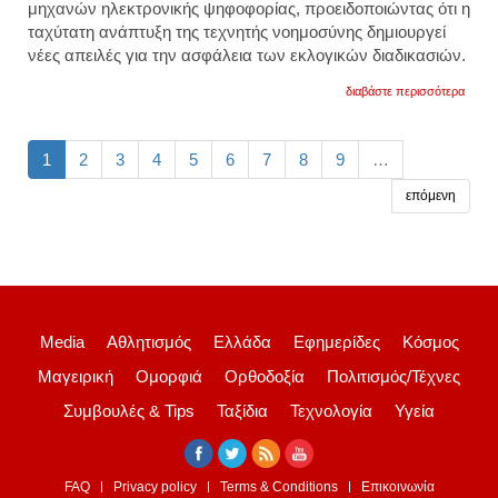
μηχανών ηλεκτρονικής ψηφοφορίας, προειδοποιώντας ότι η
ταχύτατη ανάπτυξη της τεχνητής νοημοσύνης δημιουργεί
νέες απειλές για την ασφάλεια των εκλογικών διαδικασιών.
για
διαβάστε περισσότερα
έλον
μασκ:
«η
τεχνη
1
2
3
4
5
6
7
8
9
…
νοημ
απειλε
επόμενη
τις
εκλογ
επιστ
στα
χάρτι
ψηφοδ
βίντεο
Media
Αθλητισμός
Ελλάδα
Εφημερίδες
Κόσμος
Μαγειρική
Ομορφιά
Ορθοδοξία
Πολιτισμός/Τέχνες
Συμβουλές & Tips
Ταξίδια
Τεχνολογία
Υγεία
FAQ
Privacy policy
Terms & Conditions
Επικοινωνία