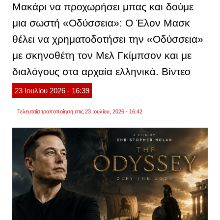
Μακάρι να προχωρήσει μπας και δούμε
τα
χρήμα
μια σωστή «Οδύσσεια»: Ο Έλον Μασκ
θα
έχουν
θέλει να χρηματοδοτήσει την «Οδύσσεια»
χάσει
την
σημασ
με σκηνοθέτη τον Μελ Γκίμπσον και με
τους».
βίντεο
διαλόγους στα αρχαία ελληνικά. Βίντεο
23
Ιουλίου
2026
- 16:39
Τελευταία τροποποίηση στις 23 Ιουλίου, 2026 - 16:42