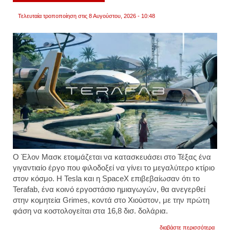
Τελευταία τροποποίηση στις 8 Αυγούστου, 2026 - 10:48
Ο Έλον Μασκ ετοιμάζεται να κατασκευάσει στο Τέξας ένα
γιγαντιαίο έργο που φιλοδοξεί να γίνει το μεγαλύτερο κτίριο
στον κόσμο. Η Tesla και η SpaceX επιβεβαίωσαν ότι το
Terafab, ένα κοινό εργοστάσιο ημιαγωγών, θα ανεγερθεί
στην κομητεία Grimes, κοντά στο Χιούστον, με την πρώτη
φάση να κοστολογείται στα 16,8 δισ. δολάρια.
για
διαβάστε περισσότερα