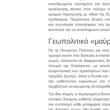
επανδρωμένα συστήματα και άλλα
προέλευσης drones στον πόλεμο σ
γραμμή παραγωγής με άδεια της Τεχ
σχεδιασμού. Παράλληλα, δυτικές υπ
και τεχνολογία επιστρέφουν στο Ιρ
ικανότητά του να αναπληρώνει απώλει
Γεωπολιτικό «μαύρ
Για τις Ηνωμένες Πολιτείες και του
«μαύρο κουτί» που δύσκολα εντάσσετα
χώρες υπάγονται σε διαφορετικές δο
πλευρά της Ουάσιγκτον, με αποτέ
αντιμετώπιση των προκλήσεων που αν
«γκρίζας ζώνης», όπου η Ρωσία και
του καθεστώτος κυρώσεων και να
περιβάλλον γενικευμένης αντιπαράθε
Την ίδια στιγμή, η περιορισμένη δυν
νατοϊκές δυνάμεις καθιστά εξαιρετικ
τον εντοπισμό κάθε μεταφοράς στρατι
της Κασπίας έχουν ήδη βρεθεί στο