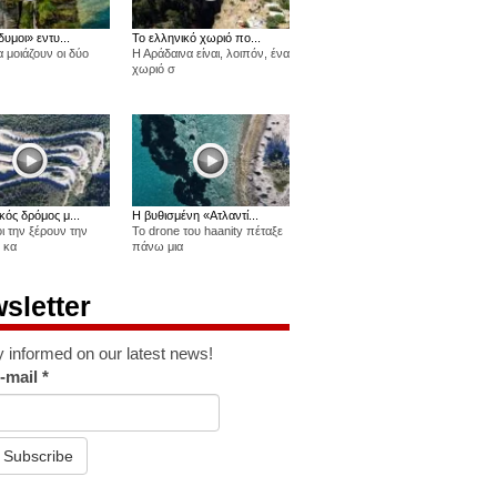
δυμοι» εντυ...
Το ελληνικό χωριό πο...
 μοιάζουν οι δύο
Η Αράδαινα είναι, λοιπόν, ένα
χωριό σ
κός δρόμος μ...
Η βυθισμένη «Ατλαντί...
οι την ξέρουν την
Το drone του haanity πέταξε
 κα
πάνω μια
sletter
y informed on our latest news!
-mail
*
Subscribe