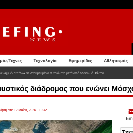
σμός/Τέχνες
Τεχνολογία
Εφημερίδες
Αθλητισμός
ειλημμένα πάνω σε σταθμευμένο αυτοκίνητο μετά από τσακωμό. Βίντεο
υστικός διάδρομος που ενώνει Μόσχα
ίηση στις 12 Μαΐου, 2026 - 19:42
Ema
Σχε