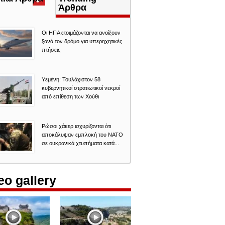
καρτέλα)
Άρθρα
Οι ΗΠΑ ετοιμάζονται να ανοίξουν
ξανά τον δρόμο για υπερηχητικές
πτήσεις
Υεμένη: Τουλάχιστον 58
κυβερνητικοί στρατιωτικοί νεκροί
από επίθεση των Χούθι
Ρώσοι χάκερ ισχυρίζονται ότι
αποκάλυψαν εμπλοκή του ΝΑΤΟ
σε ουκρανικά χτυπήματα κατά...
eo gallery