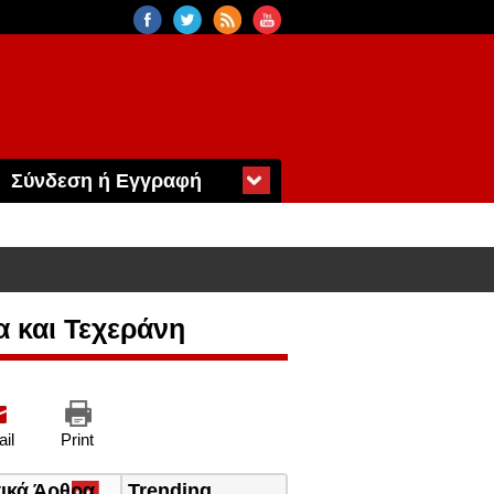
Σύνδεση ή Εγγραφή
 και Τεχεράνη
il
Print
τικά Άρθρα
(ενεργή
Trending