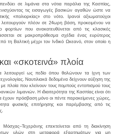
ενδύει σε λιμάνια στα νότια παράλια της Κασπίας,
 ενισχύοντας τις εισαγωγές βασικών αγαθών ώστε να
τικής «πολιορκίας» στο νότο. Ιρανοί αξιωματούχοι
ς λειτουργούν πλέον σε 24ωρη βάση, προκειμένου να
κο φορτίων που ανακατευθύνεται από τις κλασικές
άσσεται σε μακροπρόθεσμα σχέδια ένας ευρύτερος
πό τη Βαλτική μέχρι τον Ινδικό Ωκεανό, στον οποίο η
και «σκοτεινά» πλοία
α λειτουργεί ως πεδίο όπου θολώνουν τα ίχνη των
τεχνολογίας. Ναυτιλιακά δεδομένα δείχνουν αύξηση της
 με πλοία που κλείνουν τους πομπούς εντοπισμού τους
ανικών λιμανιών. Η ιδιαιτερότητα της Κασπίας είναι ότι
α έχουν πρόσβαση μόνο οι πέντε παρακείμενες χώρες,
τότητα φυσικής επιτήρησης και παρέμβασης από τις
ς.
α Μόσχας–Τεχεράνης επεκτείνεται από τη διακίνηση
ώτων υλών στη μεταφορά εξαρτημάτων για μη