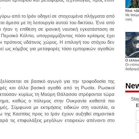
.
Κίνα: «Δί
Με θαύμα
γύρω από το Ιράν οδηγεί σε στοχευμένα πλήγματα από
ναοί,
αι άμεσα με τη λειτουργία αυτού του δικτύου. Ένα από
 ήταν η επίθεση σε ιρανική ναυτική εγκατάσταση σε
 Περσικό Κόλπο, υπογραμμίζοντας πόσο κρίσιμος έχει
ι πρότινος υδάτινος χώρος. Η επιλογή του στόχου δεν
ργεί ως κόμβος για μεταφορές τόσο εμπορικών αγαθών
Ο ελληνι
Οι ντόπι
διαδρομή
εξελίσσεται σε βασικό αγωγό για την τροφοδοσία της
New
οφές και άλλα βασικά αγαθά από τη Ρωσία. Ρωσικοί
ρετούσαν κυρίως τη Μαύρη Θάλασσα στρέφονται τώρα
Sta
στημα, καθώς ο πόλεμος στην Ουκρανία καθιστά πιο
E
μές. Σύμφωνα με εκτιμήσεις ειδικών στη ναυτιλία, οι
ω της Κασπίας προς το Ιράν έχουν αυξηθεί σημαντικά
αρά τις επιφυλάξεις μεγάλων εταιρειών απέναντι στο