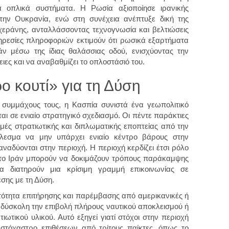
 οπλικά συστήματα. Η Ρωσία αξιοποίησε ιρανικής
την Ουκρανία, ενώ στη συνέχεια ανέπτυξε δική της
εράνης, ανταλλάσσοντας τεχνογνωσία και βελτιώσεις
ηρεσίες πληροφοριών εκτιμούν ότι ρωσικά εξαρτήματα
άν μέσω της ίδιας θαλάσσιας οδού, ενισχύοντας την
ες και να αναβαθμίζει το οπλοστάσιό του.
ο κουτί» για τη Δύση
ς συμμάχους τους, η Κασπία συνιστά ένα γεωπολιτικό
ι σε ενιαίο στρατηγικό σχεδιασμό. Οι πέντε παράκτιες
μές στρατιωτικής και διπλωματικής εποπτείας από την
λεσμα να μην υπάρχει ενιαίο κέντρο βάρους στην
αδύονται στην περιοχή. Η περιοχή κερδίζει έτσι ρόλο
 το Ιράν μπορούν να δοκιμάζουν τρόπους παράκαμψης
 διατηρούν μια κρίσιμη γραμμή επικοινωνίας σε
σης με τη Δύση.
ατότητα επιτήρησης και παρέμβασης από αμερικανικές ή
ά δύσκολη την επιβολή πλήρους ναυτικού αποκλεισμού ή
ωτικού υλικού. Αυτό εξηγεί γιατί στόχοι στην περιοχή
 στόχαστρο επιθέσεων από τρίτους παίκτες, όπως το