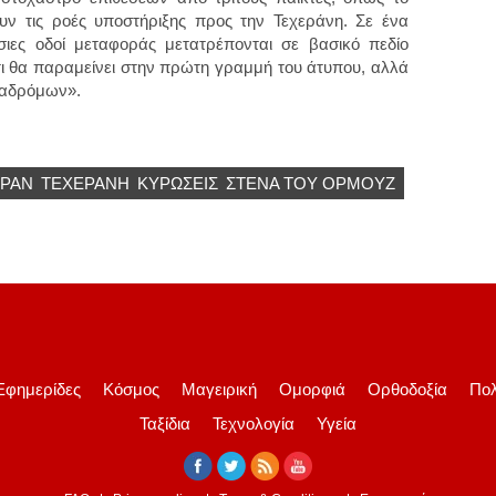
υν τις ροές υποστήριξης προς την Τεχεράνη. Σε ένα
σιες οδοί μεταφοράς μετατρέπονται σε βασικό πεδίο
τι θα παραμείνει στην πρώτη γραμμή του άτυπου, αλλά
ιαδρόμων».
ΙΡΆΝ
ΤΕΧΕΡΆΝΗ
ΚΥΡΏΣΕΙΣ
ΣΤΕΝΆ ΤΟΥ ΟΡΜΟΎΖ
Εφημερίδες
Κόσμος
Μαγειρική
Ομορφιά
Ορθοδοξία
Πολ
Ταξίδια
Τεχνολογία
Υγεία