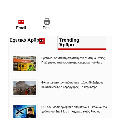
Email
Print
Σχετικά Άρθρα
(ενεργή
Trending
καρτέλα)
Άρθρα
Βρετανία: Απίστευτη σπατάλη στο σύστημα υγείας.
Πετάχτηκαν αχρησιμοποίητα φάρμακα που θα...
Φλέγεται από τον καύσωνα η Ιταλία: 48 βαθμούς
Κελσίου έδειξε ο υδράργυρος. Το θερμότερο...
O Έλον Mασκ αρνήθηκε αίτημα των Ουκρανών για
χρήση του Starlink σε πλήγματα εντός Ρωσίας