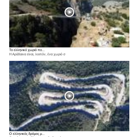
Το ελληνικό χωριό πο...
Η Αράδαινα είναι, λοιπόν, ένα χωριό σ
Ο ελληνικός δρόμος μ...