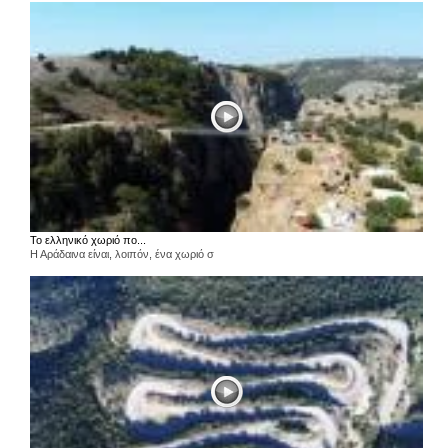
Το ελληνικό χωριό πο...
Η Αράδαινα είναι, λοιπόν, ένα χωριό σ