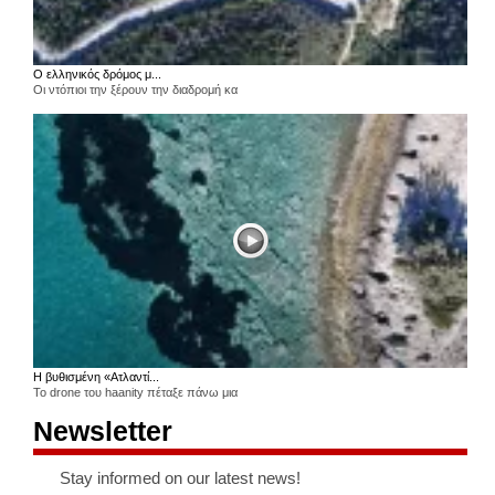
Ο ελληνικός δρόμος μ...
Οι ντόπιοι την ξέρουν την διαδρομή κα
Η βυθισμένη «Ατλαντί...
Το drone του haanity πέταξε πάνω μια
Newsletter
Stay informed on our latest news!