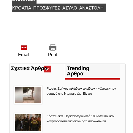
ΚΡΟΑΤΙΑ
ΠΡΌΣΦΥΓΕΣ
ΑΣΥΛΟ
ΑΝΑΣΤΟΛΉ
Email
Print
Σχετικά Άρθρα
(ενεργή
Trending
καρτέλα)
Άρθρα
Ρωσία: Σμήνος χιλιάδων ακρίδων «κάλυψε» τον
ουρανό στο Νταγκεστάν. Βίντεο
Κόστα Ρίκα: Περισσότεροι από 100 αστυνομικοί
κατηγορούνται για διακίνηση ναρκωτικών