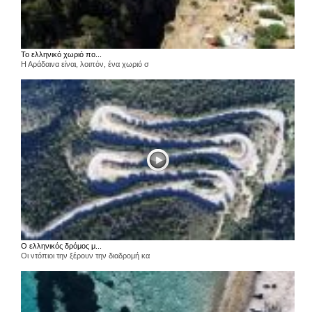
Το ελληνικό χωριό πο...
Η Αράδαινα είναι, λοιπόν, ένα χωριό σ
Ο ελληνικός δρόμος μ...
Οι ντόπιοι την ξέρουν την διαδρομή κα