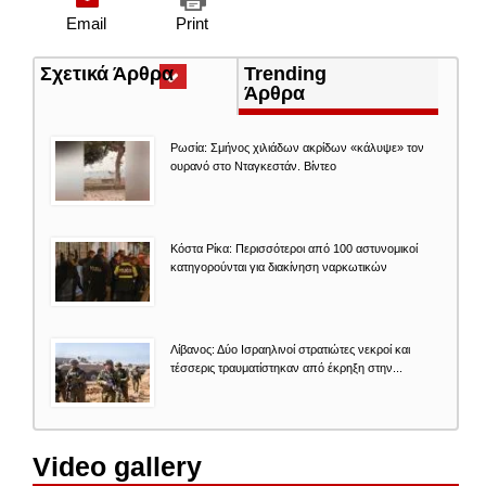
Email
Print
Σχετικά Άρθρα
(ενεργή
Trending
καρτέλα)
Άρθρα
Ρωσία: Σμήνος χιλιάδων ακρίδων «κάλυψε» τον
ουρανό στο Νταγκεστάν. Βίντεο
Κόστα Ρίκα: Περισσότεροι από 100 αστυνομικοί
κατηγορούνται για διακίνηση ναρκωτικών
Λίβανος: Δύο Ισραηλινοί στρατιώτες νεκροί και
τέσσερις τραυματίστηκαν από έκρηξη στην...
Video gallery