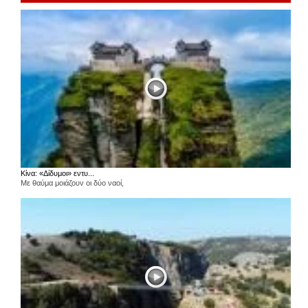
Κίνα: «Δίδυμοι» εντυ...
Με θαύμα μοιάζουν οι δύο ναοί,