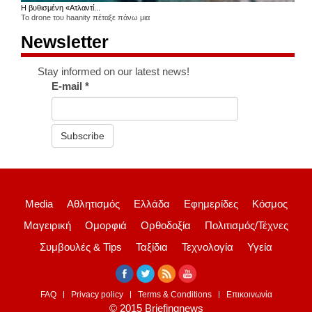
Η βυθισμένη «Ατλαντί...
Το drone του haanity πέταξε πάνω μια
Newsletter
Stay informed on our latest news!
E-mail
*
Subscribe
Media
Αθλητισμός
Ελλάδα
Εφημερίδες
Κόσμος
Μαγειρική
Ομορφιά
Ορθοδοξία
Πολιτισμός/Τέχνες
Συμβουλές & Tips
Ταξίδια
Τεχνολογία
Υγεία
FAQ
Privacy policy
Terms & Conditions
Επικοινωνία
© 2015 Briefingnews