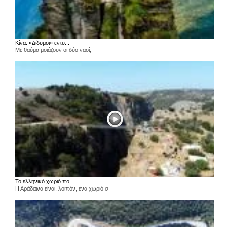
Κίνα: «Δίδυμοι» εντυ...
Με θαύμα μοιάζουν οι δύο ναοί,
Το ελληνικό χωριό πο...
Η Αράδαινα είναι, λοιπόν, ένα χωριό σ