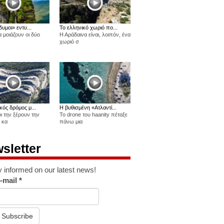
δυμοι» εντυ...
Το ελληνικό χωριό πο...
 μοιάζουν οι δύο
Η Αράδαινα είναι, λοιπόν, ένα
χωριό σ
κός δρόμος μ...
Η βυθισμένη «Ατλαντί...
οι την ξέρουν την
Το drone του haanity πέταξε
 κα
πάνω μια
sletter
y informed on our latest news!
-mail
*
Subscribe