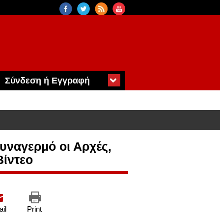
Σύνδεση ή Εγγραφή
η χώρα. Βίντεο
υναγερμό οι Αρχές,
Βίντεο
il
Print