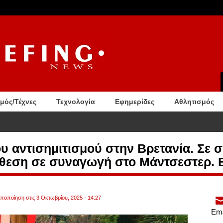
σμός/Τέχνες
Τεχνολογία
Εφημερίδες
Αθλητισμός
αλία: 48 βαθμούς Κελσίου έδειξε ο υδράργυρος. Το θερμότερο καλοκαίρι του αιώνα πλήττει τ
υ αντισημιτισμού στην Βρετανία. Σε σ
ίθεση σε συναγωγή στο Μάντσεστερ. 
οποποίηση στις 3 Οκτωβρίου, 2025 - 14:27
Ema