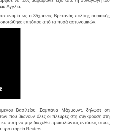
άρχισε να τους μαχαιρώνει έξω από τη συναγωγή του
εια Αγγλία.
αστυνομία ως ο 35χρονος Βρετανός πολίτης συριακής
ς σκοτώθηκε επιτόπου από τα πυρά αστυνομικών.
μένου Βασιλείου, Σαμπάνα Μάχμουντ, δήλωσε ότι
των που βιώνουν όλες οι πλευρές στη σύγκρουση στη
τικό αυτή να μην διαχυθεί προκαλώντας εντάσεις στους
 πρακτορείο Reuters.