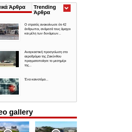
τικά Άρθρα
Trending
Άρθρα
(ενεργή
καρτέλα)
Ο στρατός ανακοίνωσε ότι 42
άνθρωποι, ανάμεσά τους άμαχοι
και μέλη των δυνάμεων...
Αναγκαστική προσγείωση στο
αεροδρόμιο της Ζακύνθου
πραγματοποίησε το μεσημέρι
της...
Ένα καινοτόμο...
eo gallery