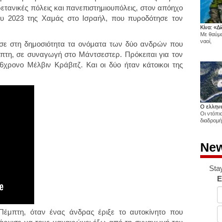
ρετανικές πόλεις και πανεπιστημιουπόλεις, στον απόηχο
ου 2023 της Χαμάς στο Ισραήλ, που πυροδότησε τον
Κίνα: «Δί
Με θαύμα
ναοί,
σε στη δημοσιότητα τα ονόματα των δύο ανδρών που
πτη, σε συναγωγή στο Μάντσεστερ. Πρόκειται για τον
χρονο Μέλβιν Κράβιτζ. Και οι δύο ήταν κάτοικοι της
Ο ελληνι
Οι ντόπι
διαδρομή
New
Sta
E
Πέμπτη, όταν ένας άνδρας έριξε το αυτοκίνητο που