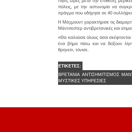
Λίγες ώρες μετά την επίθεση, μερικέ
πόλεις, με την αστυνομία να συγκρ
πράγμα που οδήγησε σε 40 συλλήψει
Η Μάχμουντ χαρακτήρισε τις διαμαρτυ
Μάντσεστερ αντιβρετανικές και ατιμα
«Θα καλούσα όλους όσοι σκέφτονται
ένα βήμα πίσω και να δείξουν λίγ
θρηνεί», τόνισε.
ΕΤΙΚΈΤΕΣ:
ΒΡΕΤΑΝΊΑ
ΑΝΤΙΣΗΜΙΤΙΣΜΌΣ
ΜΆΝ
ΜΥΣΤΙΚΈΣ ΥΠΗΡΕΣΊΕΣ