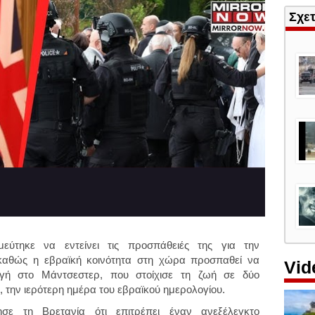
Σχε
εύτηκε να εντείνει τις προσπάθειές της για την
 καθώς η εβραϊκή κοινότητα στη χώρα προσπαθεί να
Vid
γή στο Μάντσεστερ, που στοίχισε τη ζωή σε δύο
 την ιερότερη ημέρα του εβραϊκού ημερολογίου.
σε τη Βρετανία ότι επιτρέπει έναν ανεξέλεγκτο